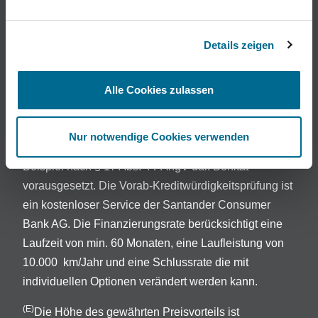
Die Bilder sind teilweise beispielhaft.
Preisabweichungen in Abhängigkeit von
Details zeigen
Fahrzeugmodell und -ausstattung sowie Irrtümer und
Änderungen vorbehalten.
Alle Cookies zulassen
Darlehensgeber: Openbank Deutschland AG ,
A
Santander-Platz 1, 41061 Mönchengladbach.
Nur notwendige Cookies verwenden
Vorstehende Angaben stellen zugleich das 2/3-
Beispiel nach § 17 Abs. 4 PAngV dar. Bonität
vorausgesetzt. Die Vorab-Kreditwürdigkeitsprüfung ist
ein kostenloser Service der Santander Consumer
Bank AG. Die Finanzierungsrate berücksichtigt eine
Laufzeit von min. 60 Monaten, eine Laufleistung von
10.000 km/Jahr und eine Schlussrate die mit
individuellen Optionen verändert werden kann.
(E)
Die Höhe des gewährten Preisvorteils ist