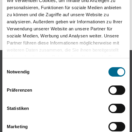
Wir verwenden Cookies, um Inhalte und Anzeigen zu
personalisieren, Funktionen für soziale Medien anbieten
Kontakt
zu können und die Zugriffe auf unsere Website zu
analysieren. Außerdem geben wir Informationen zu Ihrer
Themenwelt
Verwendung unserer Website an unsere Partner für
soziale Medien, Werbung und Analysen weiter. Unsere
Unfall & Pannenhilfe
Partner führen diese Informationen möglicherweise mit
weiteren Daten zusammen, die Sie ihnen bereitgestellt
haben oder die sie im Rahmen Ihrer Nutzung der Dienste
©2025 BERESA GmbH & Co. KG
gesammelt haben. Sie geben Einwilligung zu unseren
Einwilligungsauswahl
Cookies, wenn Sie unsere Webseite weiterhin nutzen.
Notwendig
Impressum
Datenschutz
AGB & Widerruf
EU Data Act
Präferenzen
Hinweisgebersystem
Cookie-Einstellungen
Statistiken
Wir legen Wert auf Ehrlichkeit, Integrität und
Transparenz. Für Hinweisgeber haben wir daher den
Marketing
folgenden Link bereitgestellt:
BERESA Hinweisgeber