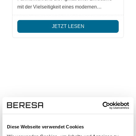
mit der Vielseitigkeit eines modernen
Mehrzweckfahrzeugs. Damit entsteht eine
neue Fahrzeugklasse – eine elektrische
JETZT LESEN
Großraumlimousine, die sowohl für Familien
als auch für Freizeit, Business-Shuttles oder
hochwertige Mobilitätslösungen konzipiert ist.
Diese Webseite verwendet Cookies
Standorte