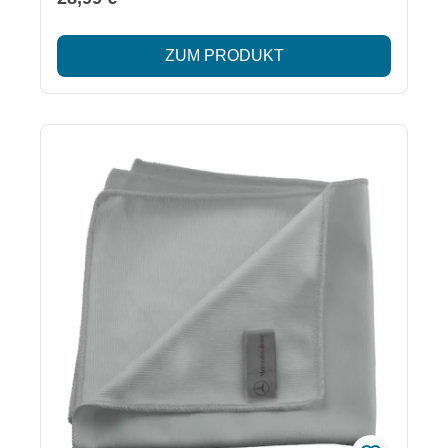
oder Radbolzen anzugreifen. Ideal für eine schnelle
und sichere Pflege Ihrer Felgen. Lieferumfang: 1x
ZUM PRODUKT
Felgenreiniger 500 ml Besonderheiten: Entfernt
aggressiven Bremsstaub und Ölrückstände
zuverlässig Schonend zur Felgenoberfläche und
Radbolzen Hinweise zu Gefahren und Erste-Hilfe-
Maßnahmen im Sicherheitsdatenblatt enthalten
Enthält Natriummercaptoacetat (EH208) – kann
allergische Reaktionen
hervorrufen.EUH210 Sicherheitsinformationen im
beiliegenden Datenblatt.