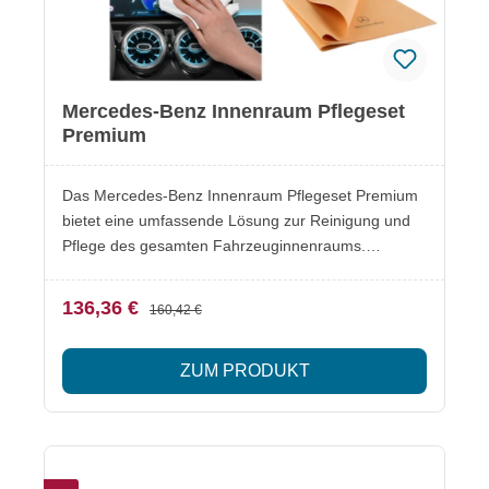
Mercedes-Benz Innenraum Pflegeset
Premium
Das Mercedes-Benz Innenraum Pflegeset Premium
bietet eine umfassende Lösung zur Reinigung und
Pflege des gesamten Fahrzeuginnenraums.
Geeignet für Kunststoff-, Leder- und
Textiloberflächen sowie für eine streifenfreie
136,36 €
160,42 €
Reinigung der Innenscheiben. Besonderheiten
Umfassende Innenraumreinigung für verschiedene
ZUM PRODUKT
MaterialienPflege von Kunststoff-, Leder- und
TextiloberflächenEntfernt Verschmutzungen und
Flecken zuverlässigOriginal Mercedes-Benz
Pflegeprodukte Lieferumfang Mercedes-Benz
Kunststoffreiniger (A0019869471)Mercedes-Benz