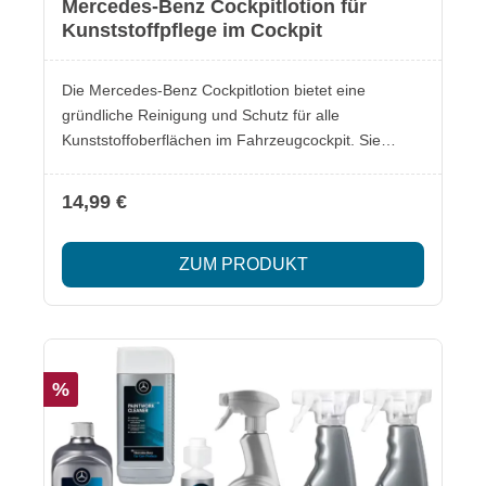
Mercedes-Benz Cockpitlotion für
Kunststoffpflege im Cockpit
Die Mercedes-Benz Cockpitlotion bietet eine
gründliche Reinigung und Schutz für alle
Kunststoffoberflächen im Fahrzeugcockpit. Sie
schützt effektiv vor UV-Licht und sorgt so für eine
langanhaltende Frische und Pflege. Lieferumfang: 1
14,99 €
Flasche Cockpitlotion 250 ml Besonderheiten:
Schützt vor UV-Licht Geruchlos und
ZUM PRODUKT
wasserabweisend Geeignet für alle
Kunststoffkomponenten im Cockpit
EUH210 Sicherheitsinformationen im beiliegenden
Datenblatt.
%