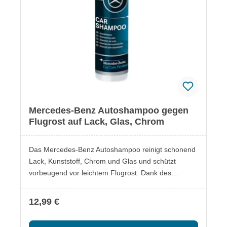
Poliertuch (A000986096211) Hinweis
Gefahrenhinweise sowie Erste-Hilfe-Maßnahmen
entnehmen Sie bitte den jeweiligen
Sicherheitsdatenblättern, die bei den einzelnen
Produkten hinterlegt sind.
Mercedes-Benz Autoshampoo gegen
Flugrost auf Lack, Glas, Chrom
Das Mercedes-Benz Autoshampoo reinigt schonend
Lack, Kunststoff, Chrom und Glas und schützt
vorbeugend vor leichtem Flugrost. Dank des
praktischen Dosierkopfs lässt es sich einfach
anwenden. Lieferumfang: 1x Autoshampoo 250 ml
12,99 €
Besonderheiten: Schützt vor feinem Eisenstaub auf
Lack, Kunststoff, Chrom und Glas Für regelmäßige