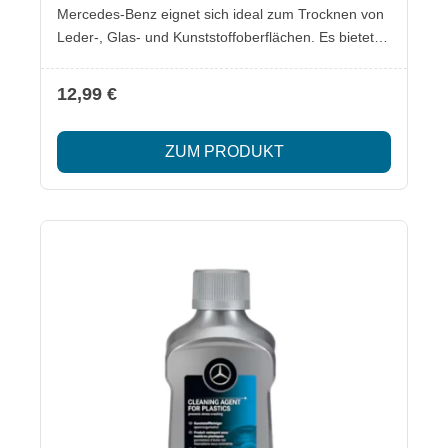
Mercedes-Benz eignet sich ideal zum Trocknen von
Leder-, Glas- und Kunststoffoberflächen. Es bietet
eine schonende und effiziente Reinigung, ohne die
Materialien zu beschädigen. Lieferumfang: 1
12,99 €
Kunstledertuch Besonderheiten: Perfekt für die
Reinigung von Leder-, Glas- und
ZUM PRODUKT
Kunststoffoberflächen Sorgt für streifenfreies
Trocknen und sorgt für ein sauberes Finish Kompakt
und langlebig Sicherheitsinformationen im
beiliegenden Datenblatt.