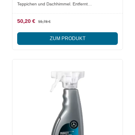
Teppichen und Dachhimmel. Entfernt
Verschmutzungen und Flecken zuverlässig.
Besonderheiten Reinigung von Textilpolstern und
50,20 €
55,78 €
TeppichenEntfernt Flecken und
VerschmutzungenGeeignet für verschiedene
ZUM PRODUKT
Textiloberflächen im InnenraumOriginal Mercedes-
Benz Pflegeprodukte Lieferumfang Mercedes-Benz
Textilpolsterreiniger (A001986257112)Mercedes-
Benz Fleckentferner (A001986287110) Hinweis
Gefahrenhinweise sowie Erste-Hilfe-Maßnahmen
entnehmen Sie bitte den jeweiligen
Sicherheitsdatenblättern, die bei den einzelnen
Produkten hinterlegt sind.