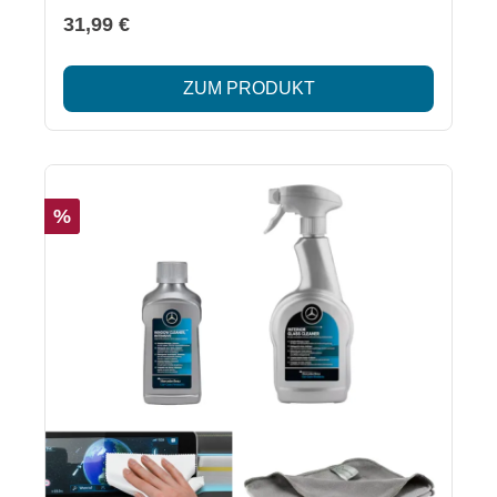
für Textilien, Polster und Schonbezüge.
31,99 €
Lieferumfang: 1 x Fleckentferner 250 ml
Besonderheiten: Entfernt verschiedene Arten von
ZUM PRODUKT
Flecken Hinterlässt keine Rückstände Geeignet für
Textilien, Polster und Schonbezüge
Sicherheitshinweise: H226: Flüssigkeit und Dampf
entzündbar H304: Kann bei Verschlucken und
Eindringen in die Atemwege tödlich sein H336: Kann
%
Schläfrigkeit und Benommenheit verursachen H412:
Schädlich für Wasserorganismen, mit langfristiger
Wirkung EUH066: Wiederholter Kontakt kann zu
spröder oder rissiger Haut führen Entzündbar,
schädlich für Wasserorganismen
Sicherheitsinformationen im beiliegenden Datenblatt.