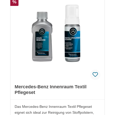
%
Cockpitlotion (A000986477415)Mercedes-Benz
Lederpflegeschaum (A001986597115)Mercedes-
Benz Textilpolsterreiniger
(A001986257112)Mercedes-Benz Fleckentferner
(A001986287110)Mercedes-Benz Scheibenreiniger
innen mit Antibeschlag (A001986387112)Mercedes-
Benz Mikrofasertuch DIN A5
(A0009865500)Mercedes-Benz Kunstledertuch
(A0009861262) Hinweis Gefahrenhinweise sowie
Erste-Hilfe-Maßnahmen entnehmen Sie bitte den
jeweiligen Sicherheitsdatenblättern, die bei den
einzelnen Produkten hinterlegt sind.
Mercedes-Benz Innenraum Textil
Pflegeset
Das Mercedes-Benz Innenraum Textil Pflegeset
eignet sich ideal zur Reinigung von Stoffpolstern,