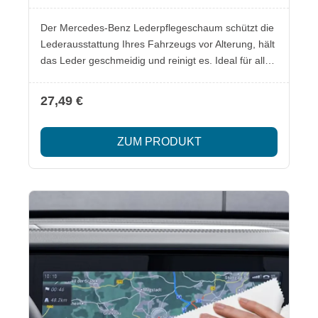
Der Mercedes-Benz Lederpflegeschaum schützt die
Lederausstattung Ihres Fahrzeugs vor Alterung, hält
das Leder geschmeidig und reinigt es. Ideal für alle
Mercedes-Benz Fahrzeuge mit Lederausstattung.
Der Schaum wirkt antistatisch und staubabweisend,
27,49 €
um das Leder langfristig zu pflegen. Lieferumfang: 1
x Lederpflegeschaum 150 ml Besonderheiten:
ZUM PRODUKT
Schützt Leder vor Alterung Hält das Leder
geschmeidig und rein Antistatisch und
staubabweisend Sicherheitsinformationen: EH208:
Enthält Natriummercaptoacetat, kann allergische
Reaktionen hervorrufen. H319: Verursacht schwere
Augenreizung. H412: Schädlich für
Wasserorganismen, mit langfristiger Wirkung.
Sicherheitsinformationen im beiliegenden Datenblatt.