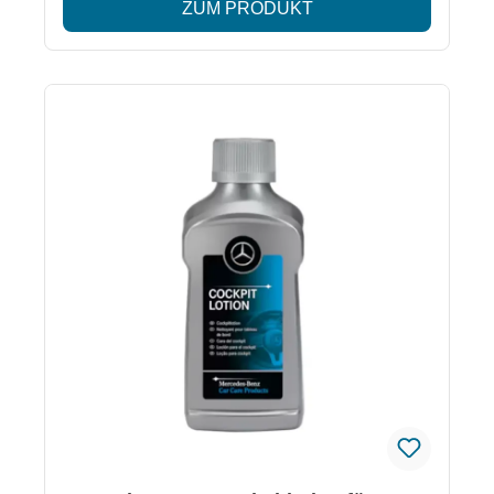
ZUM PRODUKT
Anwendung geeignet Einfache Dosierung ⚠
Achtung: Verursacht schwere Augenschäden
(H318). Sicherheitsinformationen im beiliegenden
Datenblatt.