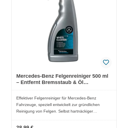
Sicherheitsdatenblättern, die bei den einzelnen
Produkten hinterlegt sind.
Mercedes-Benz Felgenreiniger 500 ml
– Entfernt Bremsstaub & Öl
rückstandslos
Effektiver Felgenreiniger für Mercedes-Benz
Fahrzeuge, speziell entwickelt zur gründlichen
Reinigung von Felgen. Selbst hartnäckiger
Bremsstaub, Öl- und Schmutzrückstände werden
rückstandslos entfernt, ohne die Felgenoberfläche
28,99 €