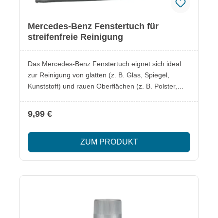
Mercedes-Benz Fenstertuch für
streifenfreie Reinigung
Das Mercedes-Benz Fenstertuch eignet sich ideal
zur Reinigung von glatten (z. B. Glas, Spiegel,
Kunststoff) und rauen Oberflächen (z. B. Polster,
Himmel, strukturierte Cockpits). Es hinterlässt keine
Schlieren, Streifen oder Fusseln und sorgt so für ein
9,99 €
perfektes Ergebnis. Lieferumfang: 1 x Mercedes-
Benz Fenstertuch Besonderheiten: Für alle
ZUM PRODUKT
Oberflächenarten geeignet Hinterlässt keine
Rückstände Effektive Reinigung ohne Streifen und
Fusseln Sicherheitsinformationen im beiliegenden
Datenblatt.