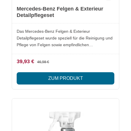
Mercedes-Benz Felgen & Exterieur
Detailpflegeset
Das Mercedes-Benz Felgen & Exterieur
Detailpflegeset wurde speziell für die Reinigung und
Pflege von Felgen sowie empfindlichen
Fahrzeugdetails entwickelt. Entfernt Bremsstaub,
Verschmutzungen und Rückstände zuverlässig.
39,93 €
46,98 €
Besonderheiten Effektive Reinigung von Felgen und
Fahrzeugdetails Entfernt Bremsstaub, Öl- und
ZUM PRODUKT
Straßenschmutz Pflege von Chrom- und
Metalloberflächen Original Mercedes-Benz
Pflegeprodukte Lieferumfang Mercedes-Benz
Felgenreiniger 500 ml (A001986347118) Mercedes-
Benz Insektenentferner (A002986117116)
Mercedes-Benz Schwamm Hinweis
Gefahrenhinweise sowie Erste-Hilfe-Maßnahmen
entnehmen Sie bitte den jeweiligen