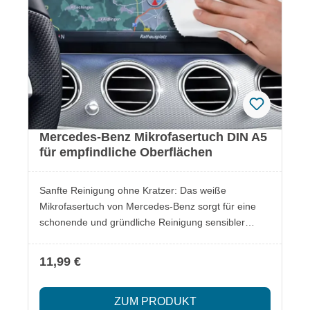
Mercedes-Benz Mikrofasertuch DIN A5
für empfindliche Oberflächen
Sanfte Reinigung ohne Kratzer: Das weiße
Mikrofasertuch von Mercedes-Benz sorgt für eine
schonende und gründliche Reinigung sensibler
Oberflächen. Ohne Branding und aus
unbehandeltem Stoff gefertigt, entfernt es Schmutz
11,99 €
effektiv und hinterlässt keine Rückstände.
Lieferumfang: 1x Mikrofasertuch DIN A5, weiß
ZUM PRODUKT
Besonderheiten: Speziell für empfindliche