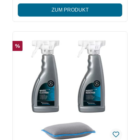
Fahrzeugpflege für Innen- und
ZUM PRODUKT
AußenbereichReinigung von Lack, Felgen, Glas und
InnenraumUnterstützt Schutz und Glanz der
FahrzeugoberflächenOriginal Mercedes-Benz
Pflegeprodukte Lieferumfang Mercedes-Benz
Autoshampoo (A001986417112) Mercedes-Benz
%
Schnellreiniger Nachfüllpack (A002986517113)
Mercedes-Benz Insektenentferner (A002986117116)
Mercedes-Benz Felgenreiniger (A001986347118)
Mercedes-Benz Lackreiniger mit Carnaubawachs
(A001986377111) Mercedes-Benz Scheibenreiniger
innen (A001986387112) Mercedes-Benz
Scheibenreiniger Exterieur (A0009864071)
Mercedes-Benz Fenstertuch (A0009861462)
Mercedes-Benz Kunstledertuch (A0009861262)
Hinweis Gefahrenhinweise sowie Erste-Hilfe-
Maßnahmen entnehmen Sie bitte den jeweiligen
Sicherheitsdatenblättern, die bei den einzelnen
Produkten hinterlegt sind.