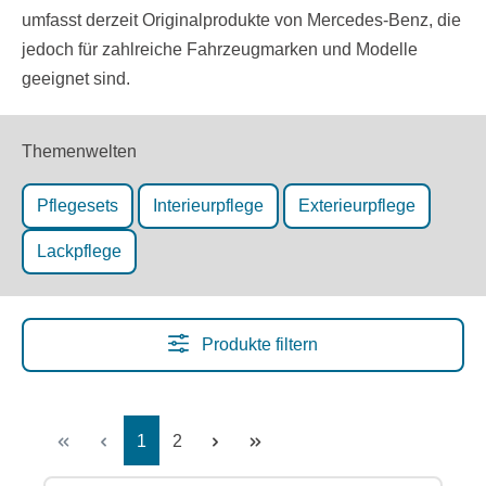
umfasst derzeit Originalprodukte von Mercedes-Benz, die
jedoch für zahlreiche Fahrzeugmarken und Modelle
geeignet sind.
Themenwelten
Pflegesets
Interieurpflege
Exterieurpflege
Lackpflege
Produkte filtern
Seite
Seite
1
2