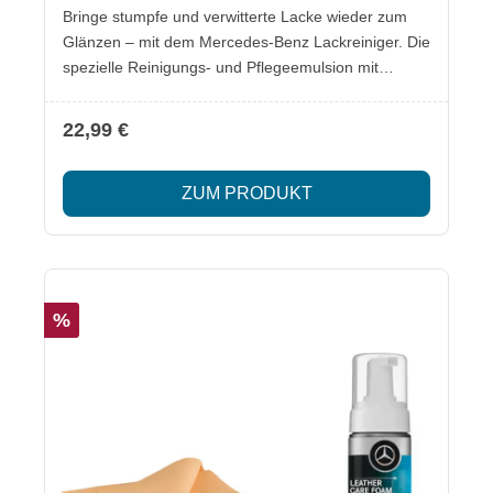
Bringe stumpfe und verwitterte Lacke wieder zum
Glänzen – mit dem Mercedes-Benz Lackreiniger. Die
spezielle Reinigungs- und Pflegeemulsion mit
natürlichem Carnaubawachs sorgt für intensiven
Hochglanz ohne Grauschleier und entfernt mühelos
22,99 €
Schleierreste von Waschanlagen. Lieferumfang: 1x
Lackreiniger 500 ml Besonderheiten: Ideal für stark
ZUM PRODUKT
verwitterte Lacke Hochglanz-Effekt durch
Carnaubawachs Entfernt Waschanlagen-
Schleierreste einfach Sicherheitsinformationen im
beiliegenden Datenblatt.
%