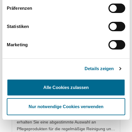
Mikrofasertuch DIN A5 (A0009865500) Hinweis
Präferenzen
Gefahrenhinweise sowie Erste-Hilfe-Maßnahmen
entnehmen Sie bitte den jeweiligen
Sicherheitsdatenblättern, die bei den einzelnen
Statistiken
Produkten hinterlegt sind.
Marketing
Details zeigen
Alle Cookies zulassen
Mercedes-Benz Innenraum Pflegeset
Basic
Nur notwendige Cookies verwenden
Mit dem Mercedes-Benz Innenraum Pflegeset Basic
erhalten Sie eine abgestimmte Auswahl an
Pflegeprodukten für die regelmäßige Reinigung und