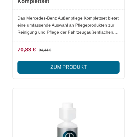
Komplettset
Das Mercedes-Benz Außenpflege Komplettset bietet
eine umfassende Auswahl an Pflegeprodukten zur
Reinigung und Pflege der Fahrzeugaußenflächen.
Ideal zur Entfernung von Verschmutzungen wie
Insekten, Flugrost oder Straßenschmutz sowie zur
70,83 €
94,44 €
Lackpflege. Besonderheiten Gründliche Reinigung
von Lack, Glas und Fahrzeugoberflächen Entfernt
ZUM PRODUKT
Insekten, Schmutz und Rückstände zuverlässig
Unterstützt den Lackschutz und sorgt für Tiefenglanz
Original Mercedes-Benz Pflegeprodukte
Lieferumfang Mercedes-Benz Autoshampoo
(A001986417112) Mercedes-Benz Insektenentferner
500 ml (A002986117116) Mercedes-Benz
Lackreiniger mit Carnaubawachs (A001986377111)
Mercedes-Benz Scheibenreiniger intensiv für das
Exterieur (A0009864071) Mercedes-Benz
Fenstertuch (A0009861462) Mercedes-Benz