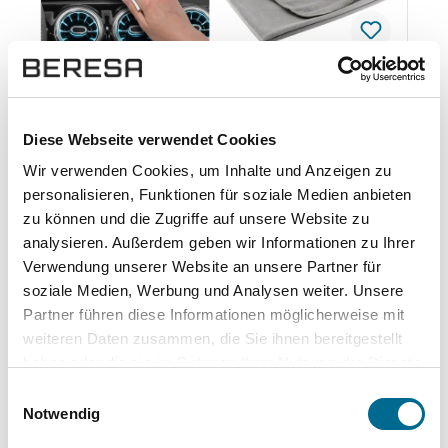
Mercedes-Benz Glas & Scheiben
Pflegeset
Diese Webseite verwendet Cookies
Das Mercedes-Benz Glas & Scheiben Pflegeset
Wir verwenden Cookies, um Inhalte und Anzeigen zu
sorgt für eine gründliche Reinigung der
personalisieren, Funktionen für soziale Medien anbieten
Fahrzeugscheiben im Innen- und Außenbereich.
zu können und die Zugriffe auf unsere Website zu
Unterstützt eine klare und streifenfreie Sicht
analysieren. Außerdem geben wir Informationen zu Ihrer
während der Fahrt. Besonderheiten Reinigung von
43,47 €
57,96 €
Verwendung unserer Website an unsere Partner für
Fahrzeugscheiben innen und außenStreifenfreie
soziale Medien, Werbung und Analysen weiter. Unsere
GlasreinigungIdeal für Front-, Seiten- und
Partner führen diese Informationen möglicherweise mit
ZUM PRODUKT
HeckscheibenOriginal Mercedes-Benz
weiteren Daten zusammen, die Sie ihnen bereitgestellt
Pflegeprodukte Lieferumfang Mercedes-Benz
haben oder die sie im Rahmen Ihrer Nutzung der Dienste
Scheibenreiniger innen mit Antibeschlag
(A001986387112)Mercedes-Benz Scheibenreiniger
gesammelt haben. Sie geben Einwilligung zu unseren
Einwilligungsauswahl
intensiv für das Exterieur (A0009864071)Mercedes-
Cookies, wenn Sie unsere Webseite weiterhin nutzen.
Notwendig
%
Benz Fenstertuch (A0009861462)Mercedes-Benz