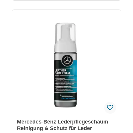
Lederpflegeschaum (A001986597115)Mercedes-
Benz Kunstledertuch (A0009861262) Hinweis
Gefahrenhinweise sowie Erste-Hilfe-Maßnahmen
entnehmen Sie bitte den jeweiligen
Sicherheitsdatenblättern, die bei den einzelnen
Produkten hinterlegt sind.
Mercedes-Benz Lederpflegeschaum –
Reinigung & Schutz für Leder