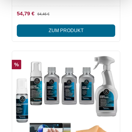
Pflege des Fahrzeuginnenraums. Ideal zur
Reinigung von Kunststoffoberflächen, Cockpit und
54,79 €
64,46 €
Scheiben. Besonderheiten Reinigung und Pflege von
Kunststoff- und CockpitoberflächenStreifenfreie
ZUM PRODUKT
Reinigung der InnenscheibenIdeal für die schnelle
InnenraumreinigungOriginal Mercedes-Benz
Pflegeprodukte Lieferumfang Mercedes-Benz
Kunststoffreiniger (A0019869471)Mercedes-Benz
Cockpitlotion (A000986477415)Mercedes-Benz
%
Scheibenreiniger innen mit Antibeschlag
(A001986387112)Mercedes-Benz Mikrofasertuch
DIN A5 (A0009865500) Hinweis Gefahrenhinweise
sowie Erste-Hilfe-Maßnahmen entnehmen Sie bitte
den jeweiligen Sicherheitsdatenblättern, die bei den
einzelnen Produkten hinterlegt sind.