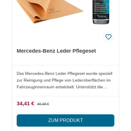
Mercedes-Benz Leder Pflegeset
Das Mercedes-Benz Leder Pflegeset wurde speziell
zur Reinigung und Pflege von Lederoberflächen im
Fahrzeuginnenraum entwickelt. Unterstützt die
Werterhaltung der Lederausstattung.
Besonderheiten Reinigung und Pflege von
34,41 €
40,48 €
LederoberflächenUnterstützt Schutz und
Geschmeidigkeit des LedersGeeignet für Sitze und
ZUM PRODUKT
LederverkleidungenOriginal Mercedes-Benz
Pflegeprodukte Lieferumfang Mercedes-Benz