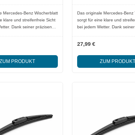
W242 (2013 - 2017)
le Mercedes-Benz Wischerblatt
Das originale Mercedes-Benz 
e klare und streifenfreie Sicht
sorgt für eine klare und streife
etter. Dank seiner präzisen
bei jedem Wetter. Dank seiner
 es exakt auf die
Passform ist er exakt auf die
lbung und den Wischerarm
Scheibenwölbung und den Wi
27,99 €
gen Fahrzeugs abgestimmt.
des jeweiligen Fahrzeugs abg
tige Gummiprofil arbeitet
Das hochwertige Gummiprofil 
ZUM PRODUKT
ZUM PRODUK
ent und zuverlässig – ideal für
leise, effizient und zuverlässig 
n Einsatz sowie für
den täglichen Einsatz sowie fü
lle Wetterbedingungen. Die
anspruchsvolle Wetterbedingu
truktion garantiert eine lange
robuste Konstruktion garantier
 und konstant starke
Lebensdauer und konstant st
ng: 1x
Wischleistung. Lieferumfang: 1x
t für die Heckscheibe
Wischerblatt für die Hecksche
cedes-Benz
Besonderheiten: Für Mercedes-Benz
ahrzeuge Hohe
Linkslenker-Fahrzeuge Hohe
ät auch bei Regen, Schnee
Wischqualität auch bei Regen
dank
und Schmutz Laufruhiger Betrieb dank