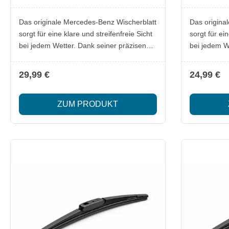
X164 / R-Klasse W251
Das originale Mercedes-Benz Wischerblatt
Das origina
sorgt für eine klare und streifenfreie Sicht
sorgt für ein
bei jedem Wetter. Dank seiner präzisen
bei jedem W
Passform ist er exakt auf die
Passform ist
Scheibenwölbung und den Wischerarm
Scheibenwö
29,99 €
24,99 €
des jeweiligen Fahrzeugs abgestimmt.
des jeweili
Das hochwertige Gummiprofil arbeitet
Das hochwer
ZUM PRODUKT
leise, effizient und zuverlässig – ideal für
leise, effizi
den täglichen Einsatz sowie für
den tägliche
anspruchsvolle Wetterbedingungen. Die
anspruchsvo
robuste Konstruktion garantiert eine lange
robuste Kons
Lebensdauer und konstant starke
Lebensdauer
Wischleistung. Lieferumfang: 1x
Wischleistung. Lieferumfa
Wischerblatt für die Heckscheibe
Wischerblat
Besonderheiten: Für Mercedes-Benz
Besonderheiten: Für Mer
Linkslenker-Fahrzeuge Hohe
Linkslenker-F
Wischqualität auch bei Regen, Schnee
Wischqualit
und Schmutz Laufruhiger Betrieb dank
und Schmutz Laufruhiger Betrieb 