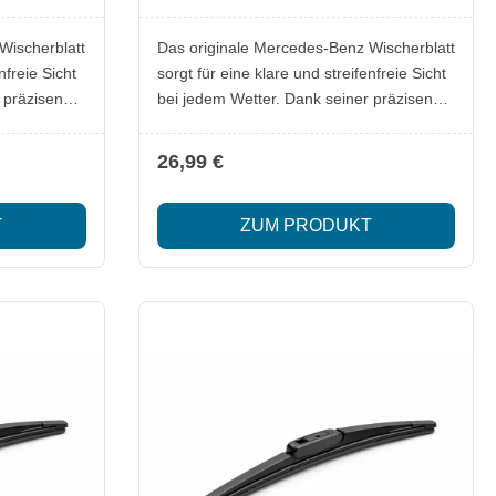
Wischerblatt
Das originale Mercedes-Benz Wischerblatt
nfreie Sicht
sorgt für eine klare und streifenfreie Sicht
 präzisen
bei jedem Wetter. Dank seiner präzisen
Passform ist er exakt auf die
scherarm
Scheibenwölbung und den Wischerarm
26,99 €
estimmt.
des jeweiligen Fahrzeugs abgestimmt.
arbeitet
Das hochwertige Gummiprofil arbeitet
T
ZUM PRODUKT
– ideal für
leise, effizient und zuverlässig – ideal für
r
den täglichen Einsatz sowie für
ngen. Die
anspruchsvolle Wetterbedingungen. Die
t eine lange
robuste Konstruktion garantiert eine lange
arke
Lebensdauer und konstant starke
Wischleistung. Lieferumfang: 1x
ibe
Wischerblatt für die Heckscheibe
Besonderheiten: Für Mercedes-Benz
Linkslenker-Fahrzeuge Hohe
, Schnee
Wischqualität auch bei Regen, Schnee
und Schmutz Laufruhiger Betrieb dank