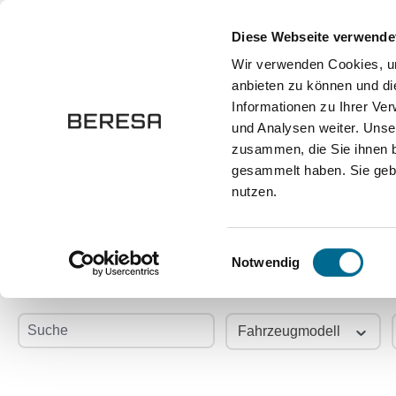
springen
Zur Hauptnavigation springen
Diese Webseite verwende
Wir verwenden Cookies, um
anbieten zu können und di
Fahrzeuge
Marken
Werkstatt
Karriere
Informationen zu Ihrer Ve
und Analysen weiter. Unse
zusammen, die Sie ihnen b
Onlineshop
Autozubehör und Ersatzteile
Wischerblät
gesammelt haben. Sie gebe
nutzen.
Wischerblätter kauf
Einwilligungsauswahl
Notwendig
Suche
Fahrzeugmodell