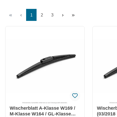
Seite
Seite
Seite
1
2
3
Wischerblatt A-Klasse W169 /
Wischerb
M-Klasse W164 / GL-Klasse
(03/2018 