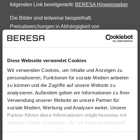
folgenden Link bereitgestellt:
BERESA Hinweisgeber
Die Bilder sind teilweise beispielhaft.
Preisabweichungen in Abhängigkeit von
Fahrzeugmodell und -ausstattung sowie Irrtümer und
Änderungen vorbehalten.
Darlehensgeber: Openbank Deutschland AG ,
A
Diese Webseite verwendet Cookies
Santander-Platz 1, 41061 Mönchengladbach.
Wir verwenden Cookies, um Inhalte und Anzeigen zu
Vorstehende Angaben stellen zugleich das 2/3-
personalisieren, Funktionen für soziale Medien anbieten
Beispiel nach § 17 Abs. 4 PAngV dar. Bonität
zu können und die Zugriffe auf unsere Website zu
vorausgesetzt. Die Vorab-Kreditwürdigkeitsprüfung ist
analysieren. Außerdem geben wir Informationen zu Ihrer
ein kostenloser Service der Santander Consumer
Verwendung unserer Website an unsere Partner für
Bank AG. Die Finanzierungsrate berücksichtigt eine
soziale Medien, Werbung und Analysen weiter. Unsere
Partner führen diese Informationen möglicherweise mit
Laufzeit von min. 60 Monaten, eine Laufleistung von
weiteren Daten zusammen, die Sie ihnen bereitgestellt
10.000 km/Jahr und eine Schlussrate die mit
haben oder die sie im Rahmen Ihrer Nutzung der Dienste
individuellen Optionen verändert werden kann.
gesammelt haben. Sie geben Einwilligung zu unseren
Einwilligungsauswahl