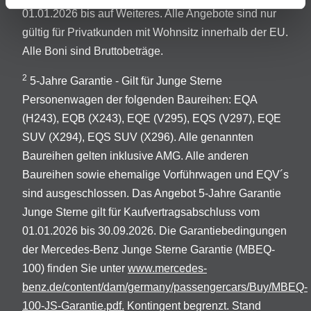
01.01.2026 bis auf Weiteres. Alle Angebote sind nur
gültig für Privatkunden mit Wohnsitz innerhalb der EU.
Alle Boni sind Bruttobeträge.
2
5-Jahre Garantie - Gilt für Junge Sterne
Personenwagen der folgenden Baureihen: EQA
(H243), EQB (X243), EQE (V295), EQS (V297), EQE
SUV (X294), EQS SUV (X296). Alle genannten
Baureihen gelten inklusive AMG. Alle anderen
Baureihen sowie ehemalige Vorführwagen und EQV´s
sind ausgeschlossen. Das Angebot 5-Jahre Garantie
Junge Sterne gilt für Kaufvertragsabschluss vom
01.01.2026 bis 30.09.2026. Die Garantiebedingungen
der Mercedes-Benz Junge Sterne Garantie (MBEQ-
100) finden Sie unter
www.mercedes-
benz.de/content/dam/germany/passengercars/Buy/MBEQ-
100-JS-Garantie.pdf.
Kontingent begrenzt. Stand