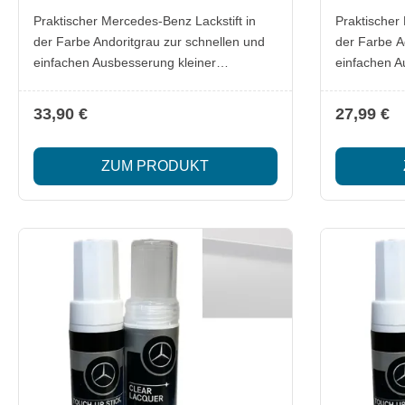
Praktischer Mercedes-Benz Lackstift in
Praktischer
der Farbe Andoritgrau zur schnellen und
der Farbe A
einfachen Ausbesserung kleiner
einfachen A
Lackschäden. Ideal, um Kratzer oder
Lackschäden
Steinschläge zuverlässig zu überdecken
Steinschläg
33,90 €
27,99 €
und den Originalfarbton zu erhalten.
und den Orig
Lieferumfang: 1x Mercedes-Benz Lackstift
Lieferumfang: 1x Mercedes-Benz La
ZUM PRODUKT
Andoritgrau Besonderheiten: Original
Aquagrün Besonderheiten: Original
Mercedes-Benz Qualität Passgenauer
Mercedes-Benz Qu
Farbton für exakte Ausbesserungen
Farbton für
Einfache Anwendung für schnelle
Einfache An
Ergebnisse Optimal zur Erhaltung des
Ergebnisse Optimal zur Erhaltung des
Fahrzeugwerts
Fahrzeugwe