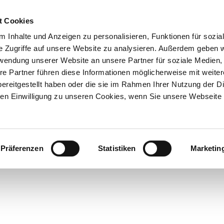
t Cookies
 Inhalte und Anzeigen zu personalisieren, Funktionen für sozia
e Zugriffe auf unsere Website zu analysieren. Außerdem geben w
Über uns
Onlineshop
rwendung unserer Website an unsere Partner für soziale Medien
re Partner führen diese Informationen möglicherweise mit weite
ereitgestellt haben oder die sie im Rahmen Ihrer Nutzung der D
n Einwilligung zu unseren Cookies, wenn Sie unsere Webseite 
l Lacklösungen für Ih
Präferenzen
Statistiken
Marketin
ebnis. Deshalb bieten wir Ihnen die Möglichkeit, den passenden
icher, dass Ihr Lackstift oder Ihre
Sprühdose
exakt zum werksei