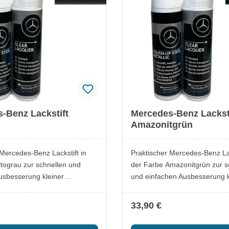
beiliegenden Datenblatt.
-Benz Lackstift
Mercedes-Benz Lackst
Amazonitgrün
 Mercedes-Benz Lackstift in
Praktischer Mercedes-Benz Lac
ltograu zur schnellen und
der Farbe Amazonitgrün zur s
usbesserung kleiner
und einfachen Ausbesserung k
. Ideal, um Kratzer oder
Lackschäden. Ideal, um Kratz
e zuverlässig zu überdecken
Steinschläge zuverlässig zu 
33,90 €
inalfarbton zu erhalten.
und den Originalfarbton zu erh
ckstift
Lieferumfang: 1x Mercedes-Benz Lackstift