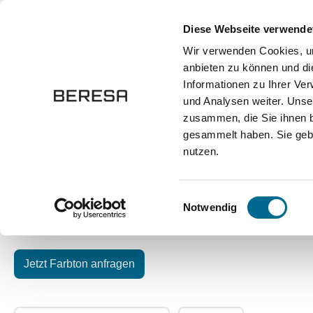
springen
Zur Hauptnavigation springen
Diese Webseite verwende
Wir verwenden Cookies, um
anbieten zu können und di
Fahrzeuge
Marken
Werkstatt
Karriere
Informationen zu Ihrer Ve
und Analysen weiter. Unse
zusammen, die Sie ihnen b
Onlineshop
Autozubehör und Ersatzteile
Lackstifte
gesammelt haben. Sie gebe
nutzen.
Lackstifte – Origina
Einwilligungsauswahl
Notwendig
Der richtige Farbton ist entscheidend für ein perfektes Erg
(Fahrzeug-Identifikationsnummer) anzufragen. So stellen wir s
Jetzt Farbton anfragen