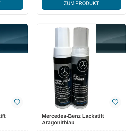
T
ZUM PRODUKT
Amethystviolett Besonderheiten: Original
Mercedes-Benz Qualität Passgenauer
rungen
Farbton für exakte Ausbesserungen
lle
Einfache Anwendung für schnelle
Ergebnisse Optimal zur Erhaltung des
Fahrzeugwerts
ift
Mercedes-Benz Lackstift
Aragonitblau