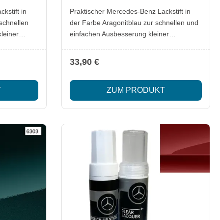
kstift in
Praktischer Mercedes-Benz Lackstift in
schnellen
der Farbe Aragonitblau zur schnellen und
leiner
einfachen Ausbesserung kleiner
er oder
Lackschäden. Ideal, um Kratzer oder
überdecken
Steinschläge zuverlässig zu überdecken
33,90 €
alten.
und den Originalfarbton zu erhalten.
Lieferumfang: 1x Mercedes-Benz Lackstift
T
ZUM PRODUKT
Aragonitblau Besonderheiten: Original
Mercedes-Benz Qualität Passgenauer
rungen
Farbton für exakte Ausbesserungen
lle
Einfache Anwendung für schnelle
Ergebnisse Optimal zur Erhaltung des
Fahrzeugwerts