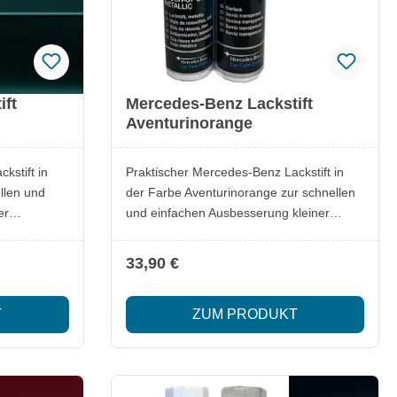
ift
Mercedes-Benz Lackstift
Aventurinorange
kstift in
Praktischer Mercedes-Benz Lackstift in
llen und
der Farbe Aventurinorange zur schnellen
er
und einfachen Ausbesserung kleiner
er oder
Lackschäden. Ideal, um Kratzer oder
überdecken
Steinschläge zuverlässig zu überdecken
33,90 €
alten.
und den Originalfarbton zu erhalten.
Lieferumfang: 1x Mercedes-Benz Lackstift
T
ZUM PRODUKT
Aventurinorange Besonderheiten: Original
Mercedes-Benz Qualität Passgenauer
rungen
Farbton für exakte Ausbesserungen
lle
Einfache Anwendung für schnelle
Ergebnisse Optimal zur Erhaltung des