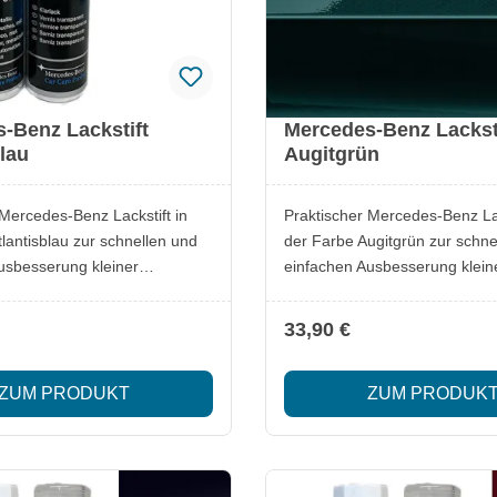
-Benz Lackstift
Mercedes-Benz Lackst
lau
Augitgrün
 Mercedes-Benz Lackstift in
Praktischer Mercedes-Benz Lac
lantisblau zur schnellen und
der Farbe Augitgrün zur schne
usbesserung kleiner
einfachen Ausbesserung klein
. Ideal, um Kratzer oder
Lackschäden. Ideal, um Kratz
e zuverlässig zu überdecken
Steinschläge zuverlässig zu 
33,90 €
inalfarbton zu erhalten.
und den Originalfarbton zu erh
ckstift
Lieferumfang: 1x Mercedes-Benz Lackstift
ZUM PRODUKT
ZUM PRODUK
Augitgrün Besonderheiten: Original
alität Passgenauer
Mercedes-Benz Qualität Passgenauer
 exakte Ausbesserungen
Farbton für exakte Ausbesse
wendung für schnelle
Einfache Anwendung für schne
Ergebnisse Optimal zur Erhaltung des