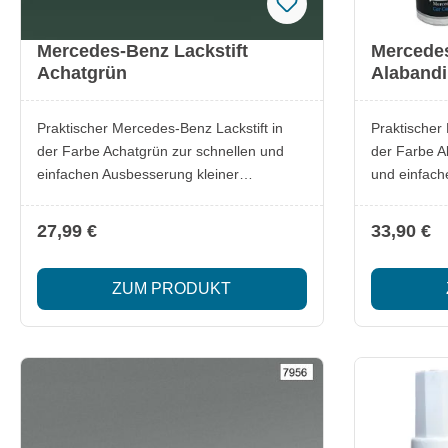
Mercedes-Benz Lackstift
Mercedes
Achatgrün
Alaband
Praktischer Mercedes-Benz Lackstift in
Praktischer
der Farbe Achatgrün zur schnellen und
der Farbe A
einfachen Ausbesserung kleiner
und einfach
Lackschäden. Ideal, um Kratzer oder
Lackschäden
Steinschläge zuverlässig zu überdecken
Steinschläg
27,99 €
33,90 €
und den Originalfarbton zu erhalten.
und den Orig
Lieferumfang: 1x Mercedes-Benz Lackstift
Lieferumfang: 1x Mercedes-Benz La
ZUM PRODUKT
Achatgrün Besonderheiten: Original
Alabandingrau Besonderheiten: 
Mercedes-Benz Qualität Passgenauer
Mercedes-Benz Qu
Farbton für exakte Ausbesserungen
Farbton für
Einfache Anwendung für schnelle
Einfache An
Ergebnisse Optimal zur Erhaltung des
Ergebnisse Optimal zur Erhaltung des
Fahrzeugwerts
Fahrzeugwe
Sicherheitsinformationen Lackstift im