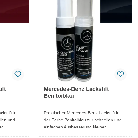
Fahrzeugwerts
ift
Mercedes-Benz Lackstift
Benitoiblau
kstift in
Praktischer Mercedes-Benz Lackstift in
llen und
der Farbe Benitoiblau zur schnellen und
er
einfachen Ausbesserung kleiner
er oder
Lackschäden. Ideal, um Kratzer oder