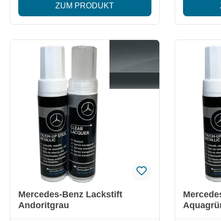
ZUM PRODUKT
Alpingrau Uni Besonderheiten: Original
Altograu Besonderheiten: Original
Mercedes-Benz Qualität Passgenauer
Mercedes-Benz Qu
Farbton für exakte Ausbesserungen
Farbton für
Einfache Anwendung für schnelle
Einfache An
Ergebnisse Optimal zur Erhaltung des
Ergebnisse Optimal zur Erhaltung des
Fahrzeugwerts
Fahrzeugwe
Sicherheitsinformationen Lackstift im
beiliegenden Datenblatt.
Mercedes-Benz Lackstift
Mercedes
Andoritgrau
Aquagrü