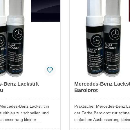
rts
Fahrzeugwerts
nformationen Lackstift im
 Datenblatt.
-Benz Lackstift
Mercedes-Benz Lackst
au
Barolorot
 Mercedes-Benz Lackstift in
Praktischer Mercedes-Benz Lac
uritblau zur schnellen und
der Farbe Barolorot zur schne
usbesserung kleiner
einfachen Ausbesserung klein
. Ideal, um Kratzer oder
Lackschäden. Ideal, um Kratz