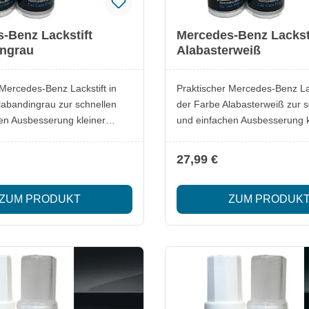
-Benz Lackstift
Mercedes-Benz Lackst
ingrau
Alabasterweiß
 Mercedes-Benz Lackstift in
Praktischer Mercedes-Benz Lac
labandingrau zur schnellen
der Farbe Alabasterweiß zur s
en Ausbesserung kleiner
und einfachen Ausbesserung k
. Ideal, um Kratzer oder
Lackschäden. Ideal, um Kratz
e zuverlässig zu überdecken
Steinschläge zuverlässig zu 
27,99 €
inalfarbton zu erhalten.
und den Originalfarbton zu erh
ckstift
Lieferumfang: 1x Mercedes-Benz Lackstift
ZUM PRODUKT
ZUM PRODUK
Original
Alabasterweiß Besonderheiten: Original
alität Passgenauer
Mercedes-Benz Qualität Passgenauer
 exakte Ausbesserungen
Farbton für exakte Ausbesse
wendung für schnelle
Einfache Anwendung für schne
Ergebnisse Optimal zur Erhaltung des
rts
Fahrzeugwerts
Sicherheitsinformationen Lacks