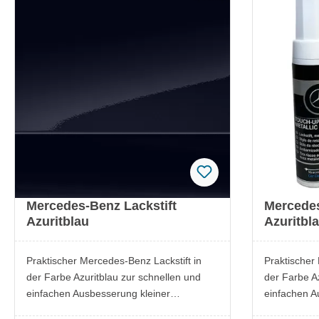
Fahrzeugwerts
Fahrzeugwe
Sicherheitsinformationen Lackstift im
Sicherheitsi
beiliegenden Datenblatt.
beiliegenden
Mercedes-Benz Lackstift
Mercedes
Azuritblau
Azuritbl
Praktischer Mercedes-Benz Lackstift in
Praktischer
der Farbe Azuritblau zur schnellen und
der Farbe Az
einfachen Ausbesserung kleiner
einfachen A
Lackschäden. Ideal, um Kratzer oder
Lackschäden