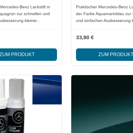
 Mercedes-Benz Lackstift in
Praktischer Mercedes-Benz Lac
quagrün zur schnellen und
der Farbe Aquamarinblau zur 
usbesserung kleiner
und einfachen Ausbesserung k
. Ideal, um Kratzer oder
Lackschäden. Ideal, um Kratz
e zuverlässig zu überdecken
Steinschläge zuverlässig zu 
33,90 €
inalfarbton zu erhalten.
und den Originalfarbton zu erh
ckstift
Lieferumfang: 1x Mercedes-Benz Lackstift
ZUM PRODUKT
ZUM PRODUK
Aquamarinblau Besonderheiten: Original
alität Passgenauer
Mercedes-Benz Qualität Passgenauer
 exakte Ausbesserungen
Farbton für exakte Ausbesse
wendung für schnelle
Einfache Anwendung für schne
Ergebnisse Optimal zur Erhaltung des
rts
Fahrzeugwerts