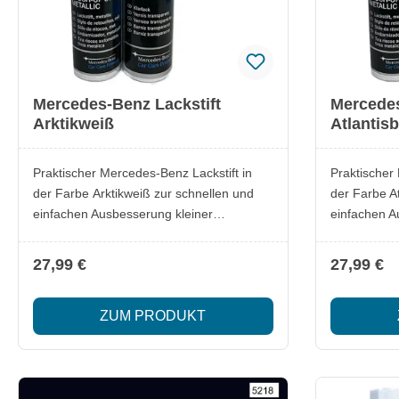
Mercedes-Benz Lackstift
Mercedes
Arktikweiß
Atlantisb
Praktischer Mercedes-Benz Lackstift in
Praktischer
der Farbe Arktikweiß zur schnellen und
der Farbe At
einfachen Ausbesserung kleiner
einfachen A
Lackschäden. Ideal, um Kratzer oder
Lackschäden
Steinschläge zuverlässig zu überdecken
Steinschläg
27,99 €
27,99 €
und den Originalfarbton zu erhalten.
und den Orig
Lieferumfang: 1x Mercedes-Benz Lackstift
Lieferumfang: 1x Mercedes-Benz La
ZUM PRODUKT
Arktikweiß Besonderheiten: Original
Atlantisblau Besonderheiten: Original
Mercedes-Benz Qualität Passgenauer
Mercedes-Benz Qu
Farbton für exakte Ausbesserungen
Farbton für
Einfache Anwendung für schnelle
Einfache An
Ergebnisse Optimal zur Erhaltung des
Ergebnisse Optimal zur Erhaltung des