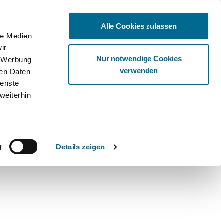
Alle Cookies zulassen
le Medien
ir
Ware
Nur notwendige Cookies
, Werbung
verwenden
ren Daten
ienste
weiterhin
r Fahrzeug
g
Details zeigen
 Original Lack von Mercedes-Benz ganz einfach über Ihre FIN
tigen Farbton Ihres Fahrzeugs passt.