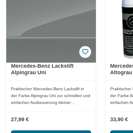
beiliegenden Datenblatt.
Mercedes-Benz Lackstift
Mercedes
Alpingrau Uni
Altograu
Praktischer Mercedes-Benz Lackstift in
Praktischer
der Farbe Alpingrau Uni zur schnellen und
der Farbe A
einfachen Ausbesserung kleiner
einfachen A
Lackschäden. Ideal, um Kratzer oder
Lackschäden
Steinschläge zuverlässig zu überdecken
Steinschläg
27,99 €
33,90 €
und den Originalfarbton zu erhalten.
und den Orig
Lieferumfang: 1x Mercedes-Benz Lackstift
Lieferumfang: 1x Mercedes-Benz La