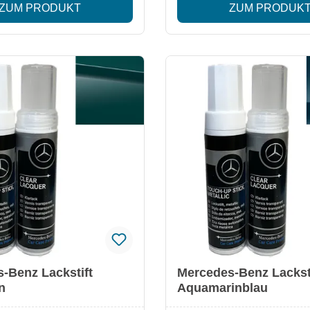
ZUM PRODUKT
ZUM PRODUK
Amazonitgrün Besonderheiten: Original
alität Passgenauer
Mercedes-Benz Qualität Passgenauer
 exakte Ausbesserungen
Farbton für exakte Ausbesse
wendung für schnelle
Einfache Anwendung für schne
Ergebnisse Optimal zur Erhaltung des
rts
Fahrzeugwerts
-Benz Lackstift
Mercedes-Benz Lackst
n
Aquamarinblau