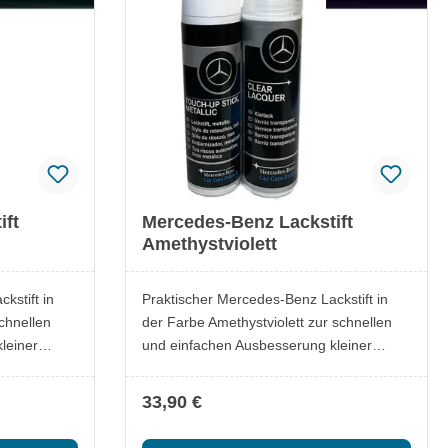
ift
Mercedes-Benz Lackstift
Amethystviolett
kstift in
Praktischer Mercedes-Benz Lackstift in
chnellen
der Farbe Amethystviolett zur schnellen
leiner
und einfachen Ausbesserung kleiner
er oder
Lackschäden. Ideal, um Kratzer oder
überdecken
Steinschläge zuverlässig zu überdecken
33,90 €
alten.
und den Originalfarbton zu erhalten.
Lieferumfang: 1x Mercedes-Benz Lackstift