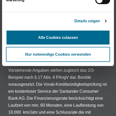
Transparenz. Für Hinweisgeber haben wir daher den
folgenden Link bereitgestellt:
BERESA Hinweisgeber
Details zeigen
Die Bilder sind teilweise beispielhaft.
Preisabweichungen in Abhängigkeit von
Alle Cookies zulassen
Fahrzeugmodell und -ausstattung sowie Irrtümer und
Änderungen vorbehalten.
Nur notwendige Cookies verwenden
Darlehensgeber: Openbank Deutschland AG ,
A
Santander-Platz 1, 41061 Mönchengladbach.
Vorstehende Angaben stellen zugleich das 2/3-
Beispiel nach § 17 Abs. 4 PAngV dar. Bonität
vorausgesetzt. Die Vorab-Kreditwürdigkeitsprüfung ist
ein kostenloser Service der Santander Consumer
Bank AG. Die Finanzierungsrate berücksichtigt eine
Laufzeit von min. 60 Monaten, eine Laufleistung von
10.000 km/Jahr und eine Schlussrate die mit