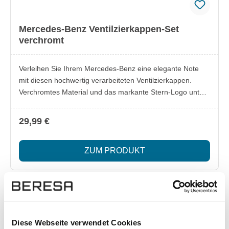
Mercedes-Benz Ventilzierkappen-Set
verchromt
Verleihen Sie Ihrem Mercedes-Benz eine elegante Note
mit diesen hochwertig verarbeiteten Ventilzierkappen.
Verchromtes Material und das markante Stern-Logo unter
klarem Kunststoff setzen stilvolle Akzente und passen auch
auf RDK-Ventile – ideal für anspruchsvolle
29,99 €
Fahrzeugliebhaber. Lieferumfang: 4 Ventilzierkappen in
Blister-Verpackung Besonderheiten: hochwertige
ZUM PRODUKT
Chrombeschichtung Mercedes-Benz Stern-Logo unter
transparentem Kunststoff kompatibel mit RDK-Ventilen
Diese Webseite verwendet Cookies