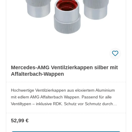
Mercedes-AMG Ventilzierkappen silber mit
Affalterbach-Wappen
Hochwertige Ventilzierkappen aus eloxiertem Aluminium
mit edlem AMG Affalterbach Wappen. Passend für alle
Ventiltypen – inklusive RDK. Schutz vor Schmutz durch
Gummidichtung, UV-beständige PU-Linse verhindert
Ausbleichen. Erhältlich in zwei eleganten Farbvarianten für
52,99 €
einen stilvollen Look. Lieferumfang: 4x AMG
Ventilzierkappen mit Affalterbach Wappen Besonderheiten: