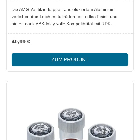
Die AMG Ventilzierkappen aus eloxiertem Aluminium
verleihen den Leichtmetallrädern ein edles Finish und
bieten dank ABS-Inlay volle Kompatibilität mit RDK-
Systemen. Eine integrierte Gummidichtung schützt
zuverlässig vor Schmutz, während die PU-Linse mit UV-
49,99 €
Filter dauerhaft für eine hochwertige Optik sorgt. Das
schwarze Affalterbach-Wappen rundet das Design markant
ZUM PRODUKT
ab. Lieferumfang: 4 AMG Ventilzierkappen mit
Gummidichtung und PU-Linse Besonderheiten:
hochwertiges Aluminiumgehäuse UV-beständiges Design
geeignet für RDK-Systeme edles Affalterbach-Wappen