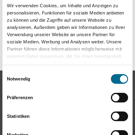
Wir verwenden Cookies, um Inhalte und Anzeigen zu
personalisieren, Funktionen für soziale Medien anbieten
Standorte
zu können und die Zugriffe auf unsere Website zu
analysieren. Außerdem geben wir Informationen zu Ihrer
Kontakt
Verwendung unserer Website an unsere Partner für
soziale Medien, Werbung und Analysen weiter. Unsere
Themenwelt
Partner führen diese Informationen möglicherweise mit
weiteren Daten zusammen, die Sie ihnen bereitgestellt
Unfall & Pannenhilfe
haben oder die sie im Rahmen Ihrer Nutzung der Dienste
gesammelt haben. Sie geben Einwilligung zu unseren
Einwilligungsauswahl
Cookies, wenn Sie unsere Webseite weiterhin nutzen.
Notwendig
©2025 BERESA GmbH & Co. KG
Präferenzen
Impressum
Datenschutz
AGB & Widerruf
EU Data Act
Hinweisgebersystem
Cookie-Einstellungen
Statistiken
Wir legen Wert auf Ehrlichkeit, Integrität und
Marketing