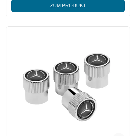
ZUM PRODUKT
hochwertiges Aluminiumgehäuse UV-beständiges Design
geeignet für RDK-Systeme edles Affalterbach-Wappen