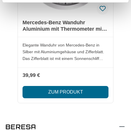
Mercedes-Benz Wanduhr
Aluminium mit Thermometer mit
Hygrometer & 3D-Stern
Elegante Wanduhr von Mercedes-Benz in
Silber mit Aluminiumgehäuse und Zifferblatt.
Das Zifferblatt ist mit einem Sonnenschliff
versehen, der das Licht je nach Reflektion
kreisförmig wandern lässt. Die Uhr verfügt
39,99 €
über ein präzises Quarzwerk mit
durchlaufendem Sekundenzeiger und bietet
ZUM PRODUKT
praktische Thermometer- sowie
Hygrometerfunktionen. Lieferumfang: 1x
Mercedes-Benz Wanduhr Besonderheiten:
Gehäuse und Zifferblatt aus Aluminium
Sonnenschliff auf dem Zifferblatt für
besondere Lichtreflexion Schwarze, gut