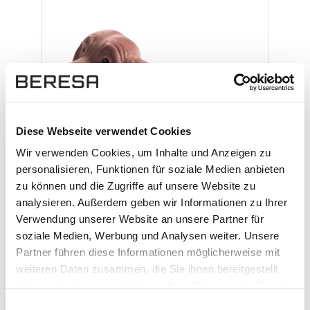
Maße: ca. 20 x 10 cm Goldfarbenes Halsband
mit Mercedes Stern aus Messing
Nostalgisches Design – inspiriert von den 60er
Jahren Perfekt als Deko für Auto oder
Zuhause Dekorationsartikel – kein Spielzeug
Made in Germany
Diese Webseite verwendet Cookies
Wir verwenden Cookies, um Inhalte und Anzeigen zu
personalisieren, Funktionen für soziale Medien anbieten
zu können und die Zugriffe auf unsere Website zu
analysieren. Außerdem geben wir Informationen zu Ihrer
Verwendung unserer Website an unsere Partner für
Mercedes-Benz Wackeldackel
soziale Medien, Werbung und Analysen weiter. Unsere
Braun mit goldfarbenem Halsband
Partner führen diese Informationen möglicherweise mit
weiteren Daten zusammen, die Sie ihnen bereitgestellt
Retro-Charme für Ihr Fahrzeug oder Zuhause
haben oder die sie im Rahmen Ihrer Nutzung der Dienste
– Der Wackeldackel bringt das Kult-Feeling
gesammelt haben. Sie geben Einwilligung zu unseren
Einwilligungsauswahl