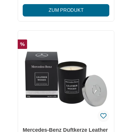
Mandarine und Zitrone treffen auf reife Feige,
ZUM PRODUKT
Orangenblüte und Moschus. Hergestellt aus
100 % farbstofffreiem Pflanzenwachs mit
einem Docht aus reiner Baumwolle für ein
nachhaltiges und langanhaltendes
Dufterlebnis. Lieferumfang: 1x Duftkerze Fig
%
Tree (ca. 180 g) Besonderheiten: Hochwertige
Duftkomposition mit frischen, blumigen und
fruchtigen Noten Duftbouquet aus italienischer
Bergamotte, Mandarine, Zitrone, reifer Feige,
Orangenblüte und Moschus Hergestellt aus
100 % farbstofffreiem Pflanzenwachs Docht
aus reiner Baumwolle für ein gleichmäßiges
Abbrennen Brenndauer bis zu 30 Stunden
Made in France Teil der nachhaltigen und
innovativen Raumduftkollektion von
Mercedes-Benz Parfums
Mercedes-Benz Duftkerze Leather