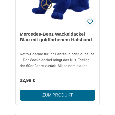
Mercedes-Benz Wackeldackel
Blau mit goldfarbenem Halsband
Retro-Charme für Ihr Fahrzeug oder Zuhause
– Der Wackeldackel bringt das Kult-Feeling
der 60er Jahre zurück. Mit seinem blauen
Kunstfell und dem goldfarbenen Halsband
samt Mercedes Stern aus Edelstahl ist er ein
32,99 €
echter Hingucker. Ob auf der Hutablage oder
im Regal – dieser Klassiker versprüht
ZUM PRODUKT
nostalgischen Charme und ist ein besonderes
Deko-Highlight. Lieferumfang: 1x
Wackeldackel Besonderheiten: Farbe: blau
Material: Kunststoff mit Kunstfell-Beschichtung