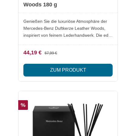
Woods 180 g
Genießen Sie die luxuriöse Atmosphäre der
Mercedes-Benz Duftkerze Leather Woods,
inspiriert von feinem Lederhandwerk. Die edle
Komposition aus Tabak, Zedernholz,
Sandelholz und Bernstein entfaltet sich sanft
44,19 €
67,99 €
im Raum und sorgt für ein warmes, elegantes
Ambiente. Gefertigt aus 100 % farbstofffreiem
ZUM PRODUKT
Pflanzenwachs mit einem Docht aus reiner
Baumwolle, vereint diese Duftkerze
Nachhaltigkeit mit höchster Qualität.
Lieferumfang: 1x Duftkerze Leather Woods,
180 g Besonderheiten: Luxuriöser Duft mit
%
Noten von Tabak, Zedernholz, Sandelholz und
Bernstein Hochwertiges Pflanzenwachs – 100
% farbstofffrei Baumwoll-Docht für eine
gleichmäßige Verbrennung Brenndauer: bis
zu 30 Stunden Nachhaltig & innovativ – Made