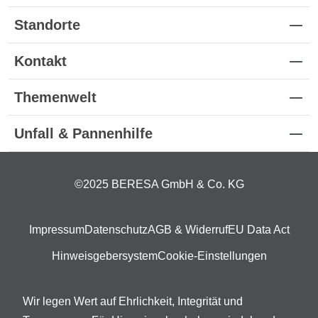
ablesbare Ziffern 3-D-Stern auf dem Zifferblatt
Quarzwerk mit durchlaufendem
Standorte
Sekundenzeiger Thermometer- und
Hygrometerfunktion
Kontakt
Themenwelt
Unfall & Pannenhilfe
©2025 BERESA GmbH & Co. KG
Impressum
Datenschutz
AGB & Widerruf
EU Data Act
Hinweisgebersystem
Cookie-Einstellungen
Wir legen Wert auf Ehrlichkeit, Integrität und