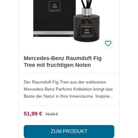
in France Edle Geschenkidee für Liebhaber
exklusiver Düfte
Mercedes-Benz Raumduft Fig
Tree mit fruchtigen Noten
Der Raumduft Fig Tree aus der exklusiven
Mercedes-Benz Parfums Kollektion bringt das
Beste der Natur in Ihre Innenräume. Inspiriert
von toskanischer Eleganz vereint er frische,
blumige und fruchtige Noten. Italienische
51,99 €
79,99 €
Bergamotte, Mandarine und Zitrone treffen
auf reife Feige, Orangenblüte und Moschus –
ZUM PRODUKT
ein harmonisches Dufterlebnis, das eine