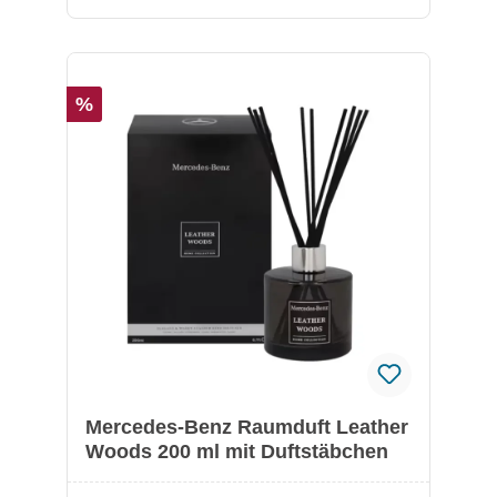
angenehme Atmosphäre schafft.
Lieferumfang: 1x Raumduft Fig Tree (ca. 200
ml) 10 Duftstäbchen Besonderheiten:
Eleganter, frischer und fruchtiger Duft
%
Duftkomposition aus italienischer Bergamotte,
Mandarine, Zitrone, Orangenblüte, reifer
Feige und Moschus Hochwertige
Raumduftkollektion von Mercedes-Benz
Parfums Sorgt für eine angenehme und
stilvolle Raumatmosphäre
Mercedes-Benz Raumduft Leather
Woods 200 ml mit Duftstäbchen