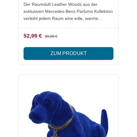
Der Raumduft Leather Woods aus der
exklusiven Mercedes-Benz Parfums Kollektion
verleiht jedem Raum eine edle, warme
Atmosphäre. Inspiriert von der Eleganz
feinster Lederwaren, entfaltet sich ein
52,99 €
80,00 €
harmonisches Bouquet aus würzigem Tabak,
Zedernholz, Sandelholz und Bernstein. Die
ZUM PRODUKT
Duftkomposition sorgt für ein luxuriöses
Ambiente, das an die Handwerkskunst
exklusiver Lederateliers erinnert.
Lieferumfang: 1x Raumduft Leather Woods
(ca. 200 ml) 10 Duftstäbchen Besonderheiten:
Warmer, würziger und holziger Duft Exklusive
Duftkomposition aus Tabak, Zedernholz,
Sandelholz und Bernstein Hochwertige
Raumduftkollektion von Mercedes-Benz
Parfums Sorgt für ein luxuriöses und stilvolles
Ambiente