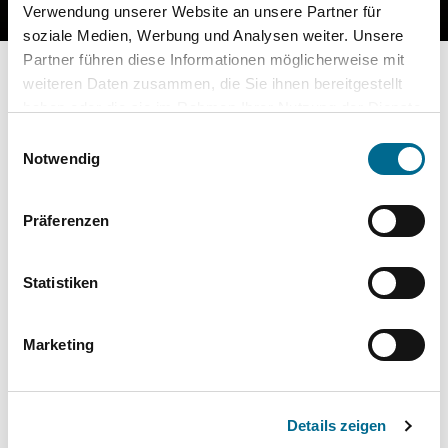
Verwendung unserer Website an unsere Partner für
soziale Medien, Werbung und Analysen weiter. Unsere
Partner führen diese Informationen möglicherweise mit
weiteren Daten zusammen, die Sie ihnen bereitgestellt
Wählen Sie Ihre Marke und Ihren
haben oder die sie im Rahmen Ihrer Nutzung der Dienste
Standort aus
gesammelt haben. Sie geben Einwilligung zu unseren
Einwilligungsauswahl
Cookies, wenn Sie unsere Webseite weiterhin nutzen.
Notwendig
Marke
*
Präferenzen
Statistiken
Standort
*
Marketing
Details zeigen
Und so funktioniert die Online