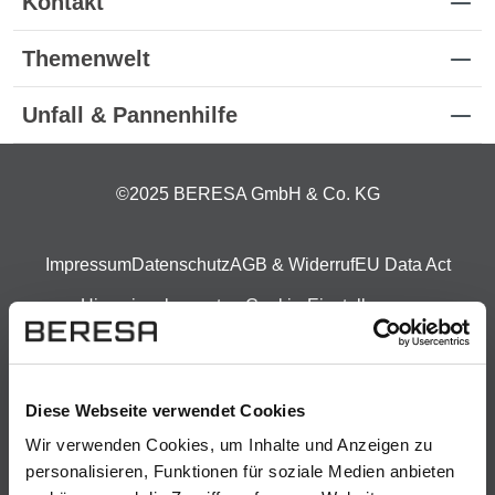
Kontakt
Themenwelt
Unfall & Pannenhilfe
©2025 BERESA GmbH & Co. KG
Impressum
Datenschutz
AGB & Widerruf
EU Data Act
Hinweisgebersystem
Cookie-Einstellungen
Wir legen Wert auf Ehrlichkeit, Integrität und
Transparenz. Für Hinweisgeber haben wir daher den
Diese Webseite verwendet Cookies
folgenden Link bereitgestellt:
BERESA Hinweisgeber
Wir verwenden Cookies, um Inhalte und Anzeigen zu
personalisieren, Funktionen für soziale Medien anbieten
Die Bilder sind teilweise beispielhaft.