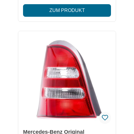
Lieferumfang: Automatikgetriebe
ZUM PRODUKT
A2473700900 (gebraucht, geprüft)
Verteilergetriebe Mechatronikeinheit (je nach
Ausführung) Besonderheiten: Getriebecode:
724.045 Für A35 AMG 4MATIC (Baujahr ca.
2018–2022) Integrierte Mechatronik und
Verteilergetriebe inklusive Originalteil mit OE-
Nummer A2473700900 Wichtig: Nur passend
für A35 AMG mit DCT 724.045. Professioneller
Einbau und Fahrzeugcodierung empfohlen.
Bei Fragen zur Kompatibilität senden Sie uns
bitte Ihre Fahrgestellnummer (FIN) – wir
prüfen das für Sie!
Mercedes-Benz Original