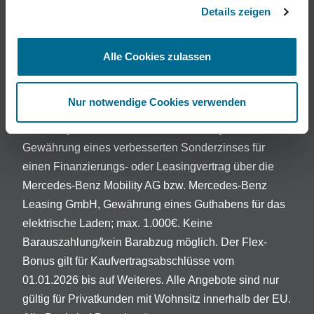
enthalten.
Details zeigen
1
Flex-Bonus – Der Flex-Bonus ist nur gültig für die
Baureihen EQA (H243), EQB (X243), EQE (V295),
Alle Cookies zulassen
EQS (V297), EQE SUV (X294), EQS SUV (X296).
Alle genannten Baureihen gelten inklusive AMG. Die
Nur notwendige Cookies verwenden
Baureihe EQV ist ausgeschlossen. Nur nutzbar für
Inzahlungnahmebonus, Zubehörleistungen, als
Gewährung eines verbesserten Sonderzinses für
einen Finanzierungs- oder Leasingvertrag über die
Mercedes-Benz Mobility AG bzw. Mercedes-Benz
Leasing GmbH, Gewährung eines Guthabens für das
elektrische Laden; max. 1.000€. Keine
Barauszahlung/kein Barabzug möglich. Der Flex-
Bonus gilt für Kaufvertragsabschlüsse vom
01.01.2026 bis auf Weiteres. Alle Angebote sind nur
gültig für Privatkunden mit Wohnsitz innerhalb der EU.