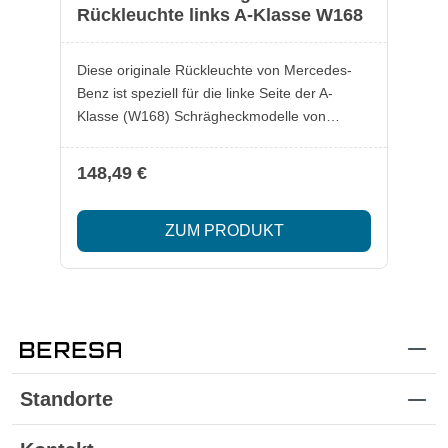
Rückleuchte links A-Klasse W168
Diese originale Rückleuchte von Mercedes-
Benz ist speziell für die linke Seite der A-
Klasse (W168) Schrägheckmodelle von
Baujahr 1997 bis 2005 entwickelt. Merkmale:
Kombinierte Rück- und Bremsleuchte Perfekte
148,49 €
Passform und hochwertige Verarbeitung
Originalteil für maximale Langlebigkeit und
ZUM PRODUKT
Sicherheit Besondere Vorteile: Einfacher
Austausch dank präziser Fertigung Optisch
perfekt abgestimmt auf das Fahrzeugdesign
Setzen Sie auf geprüfte Mercedes-Benz
Qualität für Ihre A-Klasse!
Standorte