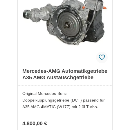
Mercedes-AMG Automatikgetriebe
A35 AMG Austauschgetriebe
Original Mercedes-Benz
Doppelkupplungsgetriebe (DCT) passend für
A35 AMG 4MATIC (W177) mit 2.0l Turbo-
Motor (M260.920). Schnelle und präzise
Gangwechsel dank 7-Gang-Doppelkupplung –
4.800,00 €
ideal für sportliche Performance.