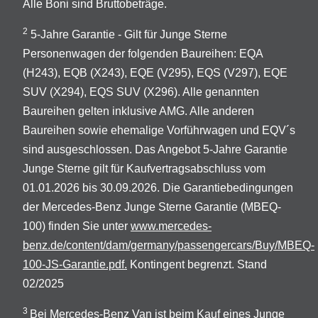
Alle Boni sind Bruttobeträge.
2
5-Jahre Garantie - Gilt für Junge Sterne
Personenwagen der folgenden Baureihen: EQA
(H243), EQB (X243), EQE (V295), EQS (V297), EQE
SUV (X294), EQS SUV (X296). Alle genannten
Baureihen gelten inklusive AMG. Alle anderen
Baureihen sowie ehemalige Vorführwagen und EQV´s
sind ausgeschlossen. Das Angebot 5-Jahre Garantie
Junge Sterne gilt für Kaufvertragsabschluss vom
01.01.2026 bis 30.09.2026. Die Garantiebedingungen
der Mercedes-Benz Junge Sterne Garantie (MBEQ-
100) finden Sie unter
www.mercedes-
benz.de/content/dam/germany/passengercars/Buy/MBEQ-
100-JS-Garantie.pdf.
Kontingent begrenzt. Stand
02/2025
3
Bei Mercedes-Benz Van ist beim Kauf eines Junge