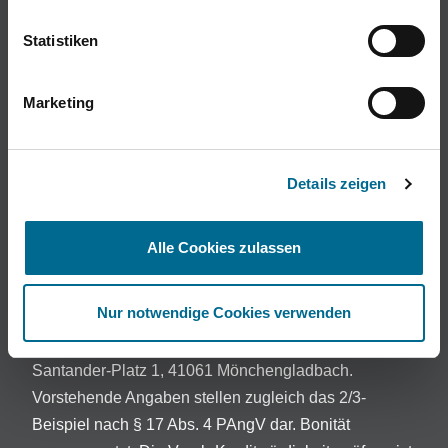
Impressum
Datenschutz
AGB & Widerruf
EU Data Act
Statistiken
Hinweisgebersystem
Cookie-Einstellungen
Marketing
Wir legen Wert auf Ehrlichkeit, Integrität und
Transparenz. Für Hinweisgeber haben wir daher den
folgenden Link bereitgestellt:
BERESA Hinweisgeber
Details zeigen
Die Bilder sind teilweise beispielhaft.
Preisabweichungen in Abhängigkeit von
Alle Cookies zulassen
Fahrzeugmodell und -ausstattung sowie Irrtümer und
Änderungen vorbehalten.
Nur notwendige Cookies verwenden
Darlehensgeber: Openbank Deutschland AG ,
A
Santander-Platz 1, 41061 Mönchengladbach.
Vorstehende Angaben stellen zugleich das 2/3-
Beispiel nach § 17 Abs. 4 PAngV dar. Bonität