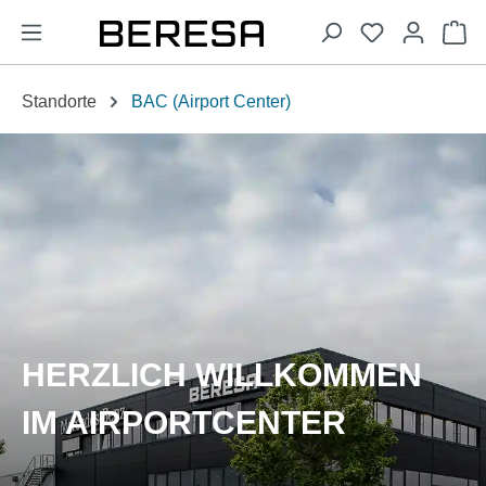
alt springen
Wa
Standorte
BAC (Airport Center)
HERZLICH WILLKOMMEN
IM AIRPORTCENTER