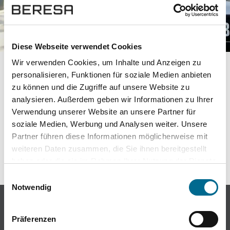
Anfrage senden
Diese Webseite verwendet Cookies
Wir verwenden Cookies, um Inhalte und Anzeigen zu
personalisieren, Funktionen für soziale Medien anbieten
zu können und die Zugriffe auf unsere Website zu
Standorte
analysieren. Außerdem geben wir Informationen zu Ihrer
Verwendung unserer Website an unsere Partner für
Kontakt
soziale Medien, Werbung und Analysen weiter. Unsere
Partner führen diese Informationen möglicherweise mit
Themenwelt
weiteren Daten zusammen, die Sie ihnen bereitgestellt
haben oder die sie im Rahmen Ihrer Nutzung der Dienste
Unfall & Pannenhilfe
gesammelt haben. Sie geben Einwilligung zu unseren
Einwilligungsauswahl
Cookies, wenn Sie unsere Webseite weiterhin nutzen.
Notwendig
©2025 BERESA GmbH & Co. KG
Präferenzen