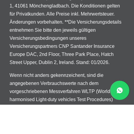
1, 41061 Mönchengladbach. Die Konditionen gelten
für Privatkunden. Alle Preise inkl. Mehrwertsteuer.
Änderungen vorbehalten. **Die Versicherungsdetails
entnehmen Sie bitte den jeweils gültigen
Versicherungsbedingungen unseres
Versicherungspartners CNP Santander Insurance
Europe DAC, 2nd Floor, Three Park Place, Hatch
Street Upper, Dublin 2, Ireland. Stand: 01/2026.
Wenn nicht anders gekennzeichent, sind die
angegebenen Verbrauchswerte nach dem
vorgeschriebenen Messverfahren WLTP (Worldwide
harmonised Light-duty vehicles Test Procedures)
ermittelt. Der Energie-, Kraftstoff- bzw. Stromverbrauch
und der CO2-Ausstoß eines Pkw sind nicht nur von
der effizienten Ausnutzung des Kraftstoffs durch den
Pkw, sondern auch vom Fahrstil und anderen