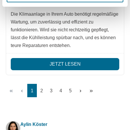
Die Klimaanlage in Ihrem Auto benötigt regelmäßige
Wartung, um zuverlässig und effizient zu
funktionieren. Wird sie nicht rechtzeitig gepflegt,
lässt die Kühlleistung spürbar nach, und es können
teure Reparaturen entstehen.
JETZT LESEN
Seite
Seite
Seite
Seite
Seite
1
2
3
4
5
Aylin Köster