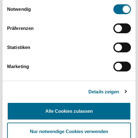
gesammelt haben. Sie geben Einwilligung zu unseren
Einwilligungsauswahl
Richtung Zukunft der Mobilität.
Cookies, wenn Sie unsere Webseite weiterhin nutzen.
JETZT LESEN
Notwendig
Präferenzen
Statistiken
Marketing
Details zeigen
Alle Cookies zulassen
Mercedes-Benz
Nur notwendige Cookies verwenden
Klimaanlagenreinigung