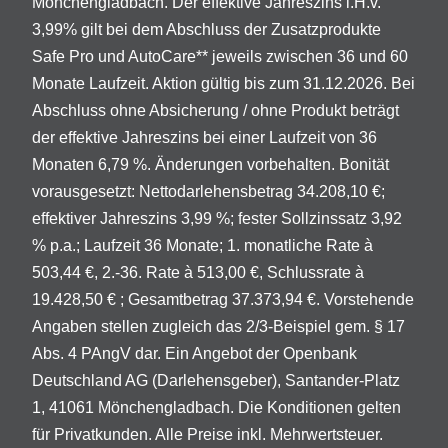
Mönchengladbach. Der effektive Jahreszins i.H.v.
3,99% gilt bei dem Abschluss der Zusatzprodukte
Safe Pro und AutoCare** jeweils zwischen 36 und 60
Monate Laufzeit. Aktion gültig bis zum 31.12.2026. Bei
Abschluss ohne Absicherung / ohne Produkt beträgt
der effektive Jahreszins bei einer Laufzeit von 36
Monaten 6,79 %. Änderungen vorbehalten. Bonität
vorausgesetzt: Nettodarlehensbetrag 34.208,10 €;
effektiver Jahreszins 3,99 %; fester Sollzinssatz 3,92
% p.a.; Laufzeit 36 Monate; 1. monatliche Rate à
503,44 €, 2.-36. Rate à 513,00 €, Schlussrate à
19.428,50 € ; Gesamtbetrag 37.373,94 €. Vorstehende
Angaben stellen zugleich das 2/3-Beispiel gem. § 17
Abs. 4 PAngV dar. Ein Angebot der Openbank
Deutschland AG (Darlehensgeber), Santander-Platz
1, 41061 Mönchengladbach. Die Konditionen gelten
für Privatkunden. Alle Preise inkl. Mehrwertsteuer.