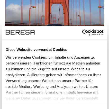
Diese Webseite verwendet Cookies
Wir verwenden Cookies, um Inhalte und Anzeigen zu
Mercedes-Benz treibt autonomes Fahren
personalisieren, Funktionen für soziale Medien anbieten
weiter voran: Nächster Meilenstein für
zu können und die Zugriffe auf unsere Website zu
Deutschland
Mercedes-Benz setzt seine Rolle als Vorreiter im
analysieren. Außerdem geben wir Informationen zu Ihrer
Bereich des automatisierten Fahrens konsequent
Verwendung unserer Website an unsere Partner für
soziale Medien, Werbung und Analysen weiter. Unsere
fort. Mit der Genehmigung für ein neues
Partner führen diese Informationen möglicherweise mit
hochautomatisiertes Fahrsystem in Deutschland
weiteren Daten zusammen, die Sie ihnen bereitgestellt
sowie weiteren Innovationen rund um den DRIVE
haben oder die sie im Rahmen Ihrer Nutzung der Dienste
PILOT macht die Marke den nächsten Schritt in