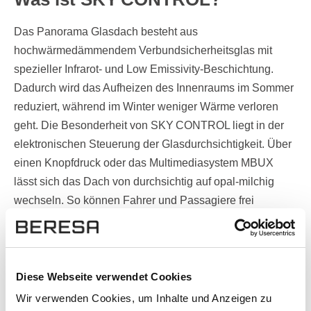
Das Panorama Glasdach besteht aus
hochwärmedämmendem Verbundsicherheitsglas mit
spezieller Infrarot- und Low Emissivity-Beschichtung.
Dadurch wird das Aufheizen des Innenraums im Sommer
reduziert, während im Winter weniger Wärme verloren
geht. Die Besonderheit von SKY CONTROL liegt in der
elektronischen Steuerung der Glasdurchsichtigkeit. Über
einen Knopfdruck oder das Multimediasystem MBUX
lässt sich das Dach von durchsichtig auf opal-milchig
wechseln. So können Fahrer und Passagiere frei
zwischen offenem Ausblick und mehr Privatsphäre
wählen.
Komfort und Flexibilität im Alltag
Diese Webseite verwendet Cookies
Wir verwenden Cookies, um Inhalte und Anzeigen zu
Neben der praktischen Funktion bietet das Dach auch ein