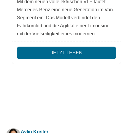
Mit dem neuen vollelektrischen VLE läutet
Mercedes-Benz eine neue Generation im Van-
Segment ein. Das Modell verbindet den
Fahrkomfort und die Agilität einer Limousine
mit der Vielseitigkeit eines modernen
Mehrzweckfahrzeugs. Damit entsteht eine
neue Fahrzeugklasse – eine elektrische
JETZT LESEN
Großraumlimousine, die sowohl für Familien
als auch für Freizeit, Business-Shuttles oder
hochwertige Mobilitätslösungen konzipiert ist.
Aylin Köster