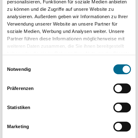
personalisieren, Funktionen für soziale Medien anbieten
stimmungsvolles Highlight: Die optionale
zu können und die Zugriffe auf unsere Website zu
Ambientebeleuchtung im Glasdach erzeugt eine
analysieren. Außerdem geben wir Informationen zu Ihrer
besondere Atmosphäre im Innenraum. Die Lichtstimmung
Verwendung unserer Website an unsere Partner für
lässt sich individuell anpassen, sodass je nach Stimmung
soziale Medien, Werbung und Analysen weiter. Unsere
zwischen freiem Ausblick, Privatsphäre oder gemütlicher,
Partner führen diese Informationen möglicherweise mit
stimmungsvoller Beleuchtung gewechselt werden kann.
weiteren Daten zusammen, die Sie ihnen bereitgestellt
haben oder die sie im Rahmen Ihrer Nutzung der Dienste
Das SKY CONTROL Dach verbindet so Komfort, Technik
gesammelt haben. Sie geben Einwilligung zu unseren
und emotionales Fahrerlebnis auf elegante Weise.
Einwilligungsauswahl
Cookies, wenn Sie unsere Webseite weiterhin nutzen.
Notwendig
Vorteile auf einen Blick
Präferenzen
Das schaltbare Panorama Dach bietet gleich mehrere
Vorteile:
Statistiken
Mehr Komfort:
Marketing
Blendendes Sonnenlicht wird reduziert, das