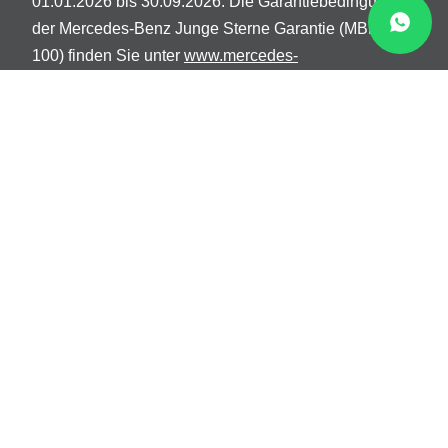
01.01.2026 bis 30.09.2026. Die Garantiebedingungen
der Mercedes-Benz Junge Sterne Garantie (MBEQ-
100) finden Sie unter
www.mercedes-
benz.de/content/dam/germany/passengercars/Buy/MBEQ-
100-JS-Garantie.pdf.
Kontingent begrenzt. Stand
02/2025
3
Bei Mercedes-Benz Van ist beim Kauf eines Junge
Sterne Transporters der umfassende
Komplettradschutz für 24 Monate enthalten.
Abgedeckt sind Schäden durch eingefahrene
Gegenstände, Bordsteinkanten, Vandalismus,
Diebstahl und geplatzte Reifen.
4
3,99% p. A. effektiver Jahreszins. Die Details und
Finanzierungsbedingungen erhalten Sie von Ihrer
Verkäuferin / Ihrem Verkäufer. Kreditgeber: Openbank
Deutschland AG, Santander-Platz 1, 41061