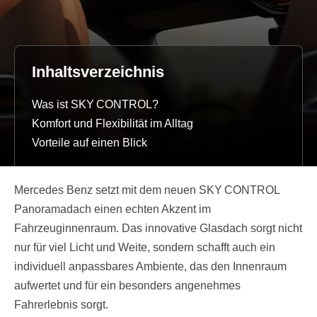
Inhaltsverzeichnis
Was ist SKY CONTROL?
Komfort und Flexibilität im Alltag
Vorteile auf einen Blick
Mercedes Benz setzt mit dem neuen SKY CONTROL
Panoramadach einen echten Akzent im
Fahrzeuginnenraum. Das innovative Glasdach sorgt nicht
nur für viel Licht und Weite, sondern schafft auch ein
individuell anpassbares Ambiente, das den Innenraum
aufwertet und für ein besonders angenehmes
Fahrerlebnis sorgt.