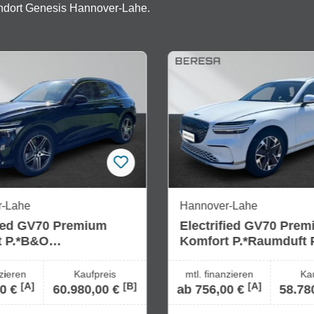
andort Genesis Hannover-Lahe.
r-Lahe
Hannover-Lahe
fied GV70 Premium
Electrified GV70 Pre
t P.*B&O
Komfort P.*Raumduft P
Sunroof
nzieren
Kaufpreis
mtl. finanzieren
Ka
[A]
[B]
[A]
00 €
60.980,00 €
ab 756,00 €
58.78