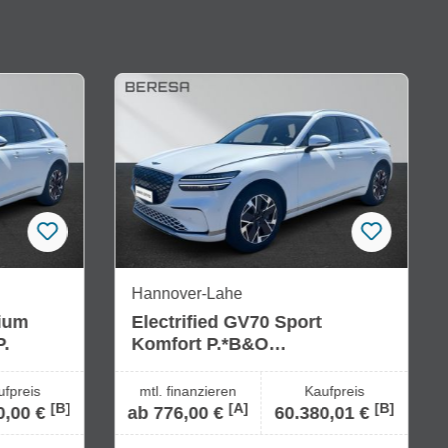
Hannover-Lahe
mium
Electrified GV70 Sport
.
Komfort P.*B&O
Audio*Raumd.P.
ufpreis
mtl. finanzieren
Kaufpreis
[B]
[A]
[B]
0,00 €
ab 776,00 €
60.380,01 €