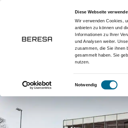
springen
Zur Hauptnavigation springen
Diese Webseite verwende
Wir verwenden Cookies, um
anbieten zu können und di
Fahrzeuge
Marken
Werkstatt
Karriere
Informationen zu Ihrer Ve
und Analysen weiter. Unse
zusammen, die Sie ihnen b
Standorte
Hannover-Lahe
Genesis Hannover-Lahe
gesammelt haben. Sie gebe
nutzen.
Einwilligungsauswahl
Notwendig