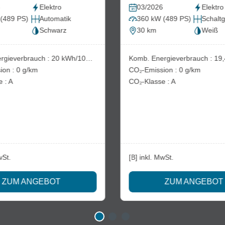
6
Elektro
03/2026
Elektro
(489 PS)
Automatik
360 kW (489 PS)
Schaltg
Schwarz
30 km
Weiß
Komb. Energieverbrauch : 20 kWh/100km
Komb. Ener
CO₂-Emission : 0 g/km
CO₂-Emission : 0 g/km
CO₂-Klasse : A
CO₂-Klasse : A
wSt.
[B] inkl. MwSt.
ZUM ANGEBOT
ZUM ANGEBOT