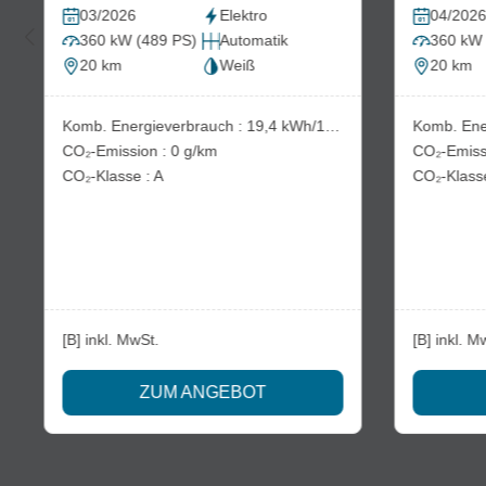
03/2026
Elektro
04/202
360 kW (489 PS)
Automatik
360 kW 
20 km
Weiß
20 km
00km
Komb. Energieverbrauch : 19,4 kWh/100km
CO₂-Emission : 0 g/km
CO₂-Klasse : A
[B] inkl. MwSt.
[B] inkl. M
ZUM ANGEBOT