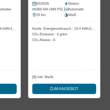
03/2026
Elektro
etriebe
360 kW (489 PS)
Automatik
20 km
Weiß
gieverbrauch : 19,4 kWh/100km
Komb. Energieverbrauch : 19,4 kWh/100km
CO₂-Emission : 0 g/km
CO₂-Klasse : A
[B] inkl. MwSt.
ZUM ANGEBOT