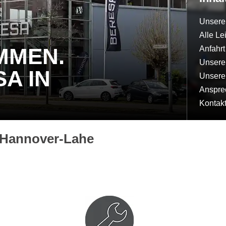
Unsere
Alle Le
MMEN.
Anfahr
Unsere
A IN
Unsere
Anspre
Kontak
 Hannover-Lahe