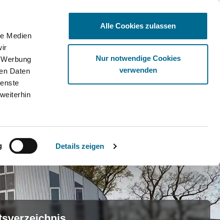
Alle Cookies zulassen
le Medien
ir
Ware
Nur notwendige Cookies
, Werbung
verwenden
ren Daten
ienste
weiterhin
g
Details zeigen
tsverzeichnis