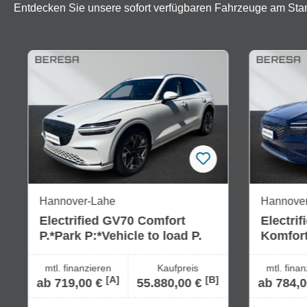
Entdecken Sie unsere sofort verfügbaren Fahrzeuge am St
Produktgalerie überspringen
Hannover-Lahe
Hannove
Electrified GV70 Comfort
Electri
P.*Park P:*Vehicle to load P.
Komfor
Audio*
mtl. finanzieren
Kaufpreis
mtl. fina
[A]
[B]
ab 719,00 €
55.880,00 €
ab 784,