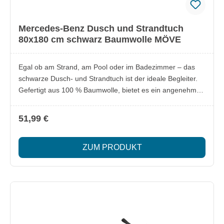
Mercedes-Benz Dusch und Strandtuch
80x180 cm schwarz Baumwolle MÖVE
Egal ob am Strand, am Pool oder im Badezimmer – das
schwarze Dusch- und Strandtuch ist der ideale Begleiter.
Gefertigt aus 100 % Baumwolle, bietet es ein angenehm
weiches Hautgefühl und hohe Saugfähigkeit. Das
klassisch-schlichte Design wird durch einen eingewebten
51,99 €
Mercedes Stern stilvoll ergänzt. Made in Germany
überzeugt es mit hochwertiger Verarbeitung und
ZUM PRODUKT
vielseitigem Einsatz. Lieferumfang: 1x Dusch- und
Strandtuch Besonderheiten: Farbe: schwarz Material: 100
% Baumwolle Größe: ca. 80 x 180 cm Weiches,
saugfähiges Material für maximalen Komfort Vielseitig
einsetzbar: ideal für Strand, Pool oder Bad Eingewebter
Mercedes Stern als stilvolles Detail Made in Germany
Made for Mercedes-Benz by MÖVE