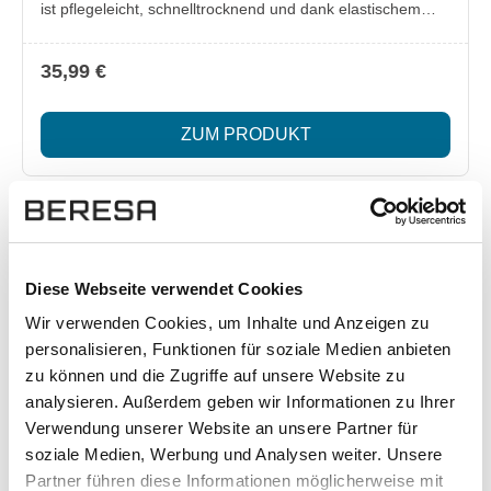
ist pflegeleicht, schnelltrocknend und dank elastischem
Aufhängeband flexibel aufzuhängen. Schwarze Kettelnaht
und geprägter Mercedes Stern setzen optische Akzente.
35,99 €
Lieferumfang: 1x Mercedes-Benz Funktionshandtuch
türkis, ca. 120 x 60 cm Besonderheiten: Hergestellt aus
ZUM PRODUKT
100 % recyceltem Polyester Schwarze Kettelnaht als
stilvoller Kontrast Elastisches schwarzes Aufhängeband für
vielseitige Befestigung Geprägter Mercedes Stern als
dezentes Designhighlight Pflegeleicht, schnelltrocknend
und kompakt faltbar
Diese Webseite verwendet Cookies
Wir verwenden Cookies, um Inhalte und Anzeigen zu
personalisieren, Funktionen für soziale Medien anbieten
zu können und die Zugriffe auf unsere Website zu
analysieren. Außerdem geben wir Informationen zu Ihrer
Verwendung unserer Website an unsere Partner für
soziale Medien, Werbung und Analysen weiter. Unsere
Partner führen diese Informationen möglicherweise mit