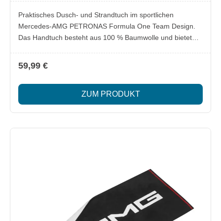
Praktisches Dusch- und Strandtuch im sportlichen
Mercedes-AMG PETRONAS Formula One Team Design.
Das Handtuch besteht aus 100 % Baumwolle und bietet
ein angenehmes Hautgefühl. Mit dem schwarz-weißen
Design sowie den adidas- und Mercedes-AMG
59,99 €
PETRONAS Formula One Team Logos ist es der ideale
Begleiter für Strand, Freibad, Sport oder den Alltag.
ZUM PRODUKT
Lieferumfang 1x Mercedes-AMG F1 Dusch- und
Strandtuch Besonderheiten Aus 100 % Baumwolle gefertigt
Angenehm weich und hautfreundlich Schwarz-weißes
Design Mit adidas Logo Mit Mercedes-AMG PETRONAS
Formula One Team Logo Ideal für Strand, Freibad, Sport
und Alltag Maße: ca. 70 x 140 cm Farbe: Schwarz/Weiß