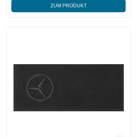
ZUM PRODUKT
Farbe: schwarz/weiß/rot Material: 100 % Baumwolle Maße:
ca. 80 x 180 cm Großes eingewebtes AMG Logo Vielseitig
einsetzbar: als Liegeunterlage oder Handtuch Made for
Mercedes-Benz by möve