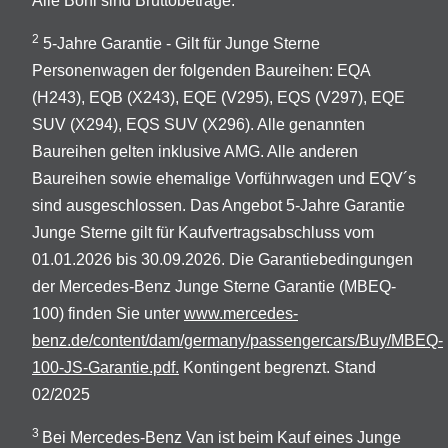
Alle Boni sind Bruttobeträge.
2
5-Jahre Garantie - Gilt für Junge Sterne
Personenwagen der folgenden Baureihen: EQA
(H243), EQB (X243), EQE (V295), EQS (V297), EQE
SUV (X294), EQS SUV (X296). Alle genannten
Baureihen gelten inklusive AMG. Alle anderen
Baureihen sowie ehemalige Vorführwagen und EQV´s
sind ausgeschlossen. Das Angebot 5-Jahre Garantie
Junge Sterne gilt für Kaufvertragsabschluss vom
01.01.2026 bis 30.09.2026. Die Garantiebedingungen
der Mercedes-Benz Junge Sterne Garantie (MBEQ-
100) finden Sie unter
www.mercedes-
benz.de/content/dam/germany/passengercars/Buy/MBEQ-
100-JS-Garantie.pdf.
Kontingent begrenzt. Stand
02/2025
3
Bei Mercedes-Benz Van ist beim Kauf eines Junge