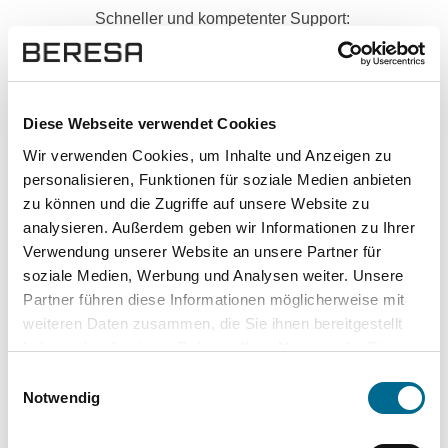
Schneller und kompetenter Support:
Kontakt aufnehmen
Hoher Datenschutz mit SSL-
Diese Webseite verwendet Cookies
Verschlüsselung für besonders sichere
Wir verwenden Cookies, um Inhalte und Anzeigen zu
Daten.
personalisieren, Funktionen für soziale Medien anbieten
zu können und die Zugriffe auf unsere Website zu
analysieren. Außerdem geben wir Informationen zu Ihrer
Verwendung unserer Website an unsere Partner für
soziale Medien, Werbung und Analysen weiter. Unsere
Partner führen diese Informationen möglicherweise mit
weiteren Daten zusammen, die Sie ihnen bereitgestellt
haben oder die sie im Rahmen Ihrer Nutzung der Dienste
gesammelt haben. Sie geben Einwilligung zu unseren
Einwilligungsauswahl
Cookies, wenn Sie unsere Webseite weiterhin nutzen.
Notwendig
Top Kategorien