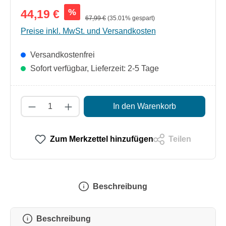
%
44,19 €
67,99 €
(35.01% gespart)
Preise inkl. MwSt. und Versandkosten
Versandkostenfrei
Sofort verfügbar, Lieferzeit: 2-5 Tage
Produkt Anzahl: Gib den gewünschten Wert
In den Warenkorb
Zum Merkzettel hinzufügen
Teilen
Beschreibung
Beschreibung