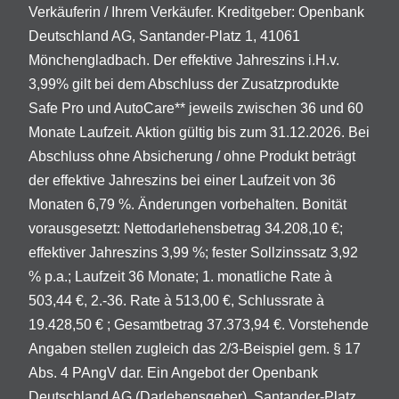
Verkäuferin / Ihrem Verkäufer. Kreditgeber: Openbank
Deutschland AG, Santander-Platz 1, 41061
Mönchengladbach. Der effektive Jahreszins i.H.v.
3,99% gilt bei dem Abschluss der Zusatzprodukte
Safe Pro und AutoCare** jeweils zwischen 36 und 60
Monate Laufzeit. Aktion gültig bis zum 31.12.2026. Bei
Abschluss ohne Absicherung / ohne Produkt beträgt
der effektive Jahreszins bei einer Laufzeit von 36
Monaten 6,79 %. Änderungen vorbehalten. Bonität
vorausgesetzt: Nettodarlehensbetrag 34.208,10 €;
effektiver Jahreszins 3,99 %; fester Sollzinssatz 3,92
% p.a.; Laufzeit 36 Monate; 1. monatliche Rate à
503,44 €, 2.-36. Rate à 513,00 €, Schlussrate à
19.428,50 € ; Gesamtbetrag 37.373,94 €. Vorstehende
Angaben stellen zugleich das 2/3-Beispiel gem. § 17
Abs. 4 PAngV dar. Ein Angebot der Openbank
Deutschland AG (Darlehensgeber), Santander-Platz