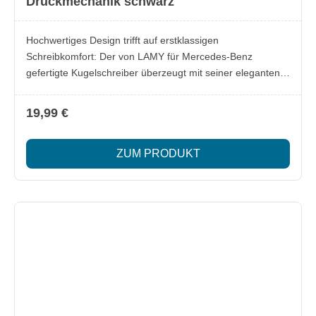
Druckmechanik schwarz
Hochwertiges Design trifft auf erstklassigen
Schreibkomfort: Der von LAMY für Mercedes-Benz
gefertigte Kugelschreiber überzeugt mit seiner eleganten
Optik und zuverlässigen Funktion. Der Schaft in der
Mercedes-Benz Lackfarbe wird durch Edelstahl-Elemente
19,99 €
an Clip und Spitze ergänzt. Mit seiner präzisen
Druckmechanik und der blau schreibenden Großraummine
ZUM PRODUKT
LAMY M 16 ist er ein idealer Begleiter. Verpackt in einer
stilvollen Reagenzglas-Verpackung. Lieferumfang: 1x
Kugelschreiber LAMY logo Besonderheiten: Hochwertige
Verarbeitung aus Kunststoff und Edelstahl Schaft in
Mercedes-Benz Lackfarbe mit silberfarbenem Mercedes-
Benz Logodruck Clip und Spitze aus Edelstahl für edle
Akzente Praktische Druckmechanik für müheloses
Schreiben Blau schreibend, nachfüllbar mit LAMY M 16
Großraummine Dekorative Reagenzglas-Verpackung
Made for Mercedes-Benz by LAMY Made in Germany