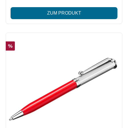
zuverlässigen Druckmechanik und der schwarz
schreibenden Großraummine LAMY M 16 ist er der ideale
ZUM PRODUKT
Begleiter für den Alltag. Geliefert in einer dekorativen
Reagenzglas-Verpackung. Lieferumfang: 1x
Kugelschreiber LAMY logo Besonderheiten: Hochwertige
Verarbeitung aus Kunststoff und Edelstahl Schaft in
Mercedes-Benz Lackfarbe Mountaingrau Clip und Spitze
%
aus Edelstahl für edle Akzente Praktische Druckmechanik
für müheloses Schreiben Schwarz schreibend, nachfüllbar
mit LAMY M 16 Großraummine Mercedes-Benz Logodruck
in Silber Geliefert in dekorativer Reagenzglas-Verpackung
Made for Mercedes-Benz by LAMY Made in Germany