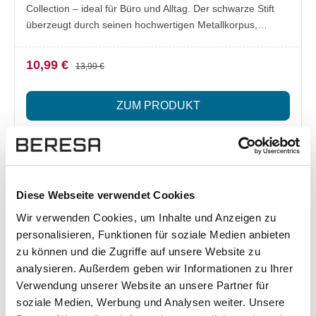
Collection – ideal für Büro und Alltag. Der schwarze Stift
überzeugt durch seinen hochwertigen Metallkorpus,
stilvolle Riffelung und markante Mercedes-Benz
Designelemente. Die praktische Drehmechanik sorgt für
10,99 €
13,99 €
ein schnelles und bequemes Ausfahren der Mine.
Lieferumfang: 1x Mercedes-Benz Kugelschreiber schwarz,
ZUM PRODUKT
Classic Collection Besonderheiten: Hochwertiger
Metallkorpus für langlebige Nutzung Drehmechanik für
einfache Handhabung Riffelung am oberen Teil für bessere
Griffigkeit Mercedes-Benz Classic Logodruck auf dem
Kappenkopf Classic Schriftzug auf dem Mittelring Stilvolles
Design mit Sammlerwert
Diese Webseite verwendet Cookies
Wir verwenden Cookies, um Inhalte und Anzeigen zu
personalisieren, Funktionen für soziale Medien anbieten
zu können und die Zugriffe auf unsere Website zu
analysieren. Außerdem geben wir Informationen zu Ihrer
Verwendung unserer Website an unsere Partner für
soziale Medien, Werbung und Analysen weiter. Unsere