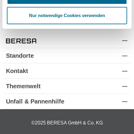
Mittelring unterstreichen den exklusiven Charakter dieses
Schreibgeräts. Lieferumfang: 1x Mercedes-Benz
Kugelschreiber silber aus Metall Besonderheiten:
Nur notwendige Cookies verwenden
Eleganter Korpus aus Metall Riffelung für besseren Halt
Drehmechanik für schnelles Ausfahren der Mine
Mercedes-Benz Stern auf dem Kappenkopf Classic
Schriftzug auf dem Mittelring Teil der Mercedes-Benz
Classic Collection
Standorte
Kontakt
Themenwelt
Unfall & Pannenhilfe
©2025 BERESA GmbH & Co. KG