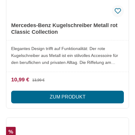
Mercedes-Benz Kugelschreiber Metall rot
Classic Collection
Elegantes Design trifft auf Funktionalität: Der rote
Kugelschreiber aus Metall ist ein stilvolles Accessoire für
den beruflichen und privaten Alltag. Die Riffelung am
oberen Teil sorgt für eine angenehme Haptik, während der
Mercedes-Benz Classic Logodruck auf dem Kappenkopf
10,99 €
13,99 €
und der Classic Schriftzug auf dem Mittelring hochwertige
Akzente setzen. Dank der praktischen Drehmechanik ist
ZUM PRODUKT
die Mine im Handumdrehen einsatzbereit. Lieferumfang:
1x Kugelschreiber Besonderheiten: Hochwertiger
Metallkorpus in elegantem Rot Riffelung für besseren Halt
und angenehme Handhabung Mercedes-Benz Classic
Logodruck auf dem Kappenkopf Mercedes-Benz Classic
%
Schriftzug auf dem Mittelring Zuverlässige Drehmechanik