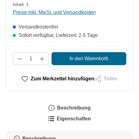
Inhalt:
1
Preise inkl. MwSt. und Versandkosten
Versandkostenfrei
Sofort verfügbar, Lieferzeit: 2-5 Tage
Produkt Anzahl: Gib den gewünschten Wert
In den Warenkorb
Zum Merkzettel hinzufügen
Teilen
Beschreibung
Eigenschaften
Beschreibung