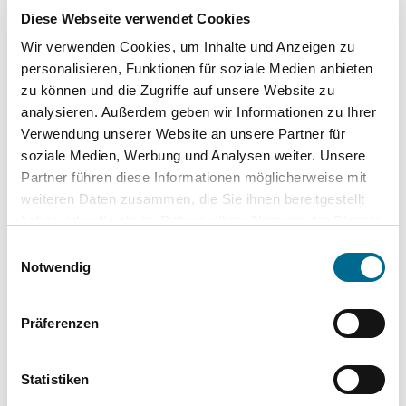
Diese Webseite verwendet Cookies
Wir verwenden Cookies, um Inhalte und Anzeigen zu
personalisieren, Funktionen für soziale Medien anbieten
zu können und die Zugriffe auf unsere Website zu
analysieren. Außerdem geben wir Informationen zu Ihrer
Verwendung unserer Website an unsere Partner für
soziale Medien, Werbung und Analysen weiter. Unsere
Partner führen diese Informationen möglicherweise mit
Top Kategorien
weiteren Daten zusammen, die Sie ihnen bereitgestellt
haben oder die sie im Rahmen Ihrer Nutzung der Dienste
Mercedes-Benz
gesammelt haben. Sie geben Einwilligung zu unseren
Einwilligungsauswahl
Cookies, wenn Sie unsere Webseite weiterhin nutzen.
Notwendig
Hyundai
Lackstifte und -Sprühdosen
Präferenzen
Pflegeprodukte
Statistiken
Modellautos