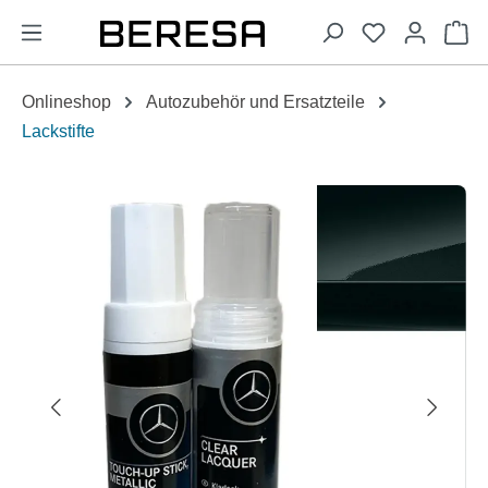
alt springen
Wa
Onlineshop
Autozubehör und Ersatzteile
Lackstifte
Bildergalerie überspringen