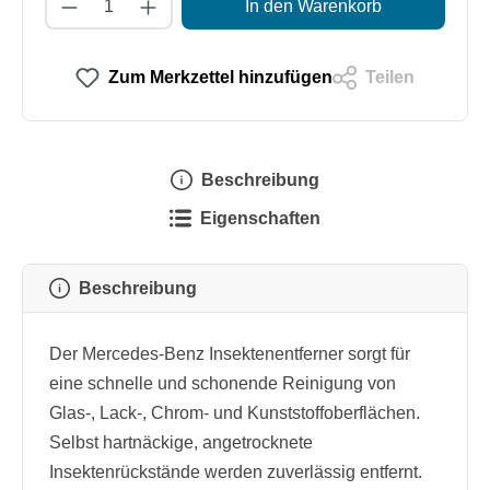
Produkt Anzahl: Gib den gewünschten Wert
In den Warenkorb
Zum Merkzettel hinzufügen
Teilen
Beschreibung
Eigenschaften
Beschreibung
Der Mercedes-Benz Insektenentferner sorgt für
eine schnelle und schonende Reinigung von
Glas-, Lack-, Chrom- und Kunststoffoberflächen.
Selbst hartnäckige, angetrocknete
Insektenrückstände werden zuverlässig entfernt.