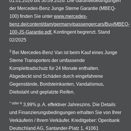
01.01.2026 bis 30.09.2026. Die Garantiebedingungen
der Mercedes-Benz Junge Sterne Garantie (MBEQ-
100) finden Sie unter
www.mercedes-
benz.de/content/dam/germany/passengercars/Buy/MBEQ-
100-JS-Garantie.pdf.
Kontingent begrenzt. Stand
02/2025
3
Bei Mercedes-Benz Van ist beim Kauf eines Junge
Sterne Transporters der umfassende
Komplettradschutz für 24 Monate enthalten.
Abgedeckt sind Schäden durch eingefahrene
Gegenstände, Bordsteinkanten, Vandalismus,
Diebstahl und geplatzte Reifen.
* oder 4
3,99% p. A. effektiver Jahreszins. Die Details
und Finanzierungsbedingungen erhalten Sie von Ihrer
Verkäuferin / Ihrem Verkäufer. Kreditgeber: Openbank
Deutschland AG, Santander-Platz 1, 41061