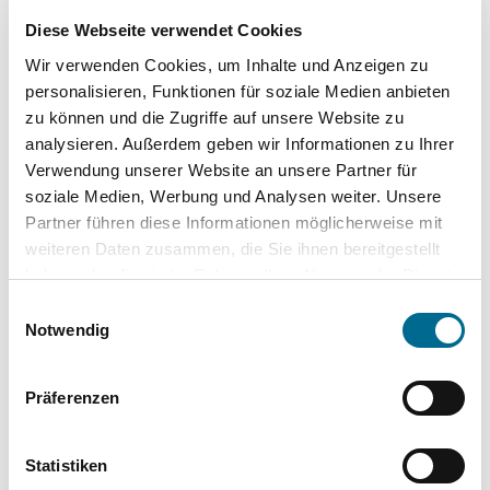
Diese Webseite verwendet Cookies
Wir verwenden Cookies, um Inhalte und Anzeigen zu
personalisieren, Funktionen für soziale Medien anbieten
zu können und die Zugriffe auf unsere Website zu
analysieren. Außerdem geben wir Informationen zu Ihrer
Verwendung unserer Website an unsere Partner für
Top Kategorien
soziale Medien, Werbung und Analysen weiter. Unsere
Partner führen diese Informationen möglicherweise mit
Mercedes-Benz
weiteren Daten zusammen, die Sie ihnen bereitgestellt
haben oder die sie im Rahmen Ihrer Nutzung der Dienste
Hyundai
gesammelt haben. Sie geben Einwilligung zu unseren
Einwilligungsauswahl
Lackstifte und -Sprühdosen
Cookies, wenn Sie unsere Webseite weiterhin nutzen.
Notwendig
Pflegeprodukte
Präferenzen
Modellautos
Produkte für Kinder
Statistiken