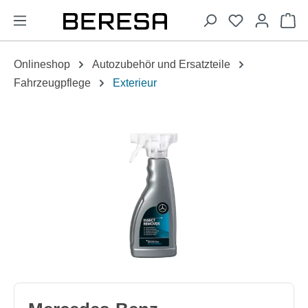
alt springen
Wa
Onlineshop
Autozubehör und Ersatzteile
Fahrzeugpflege
Exterieur
Bildergalerie überspringen