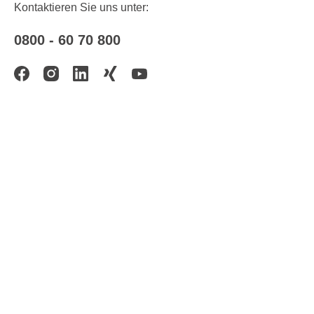
Fragen zur Kompatibilität senden Sie uns
Kontaktieren Sie uns unter:
bitte Ihre Fahrgestellnummer (FIN) – wir
prüfen das für Sie!
0800 - 60 70 800