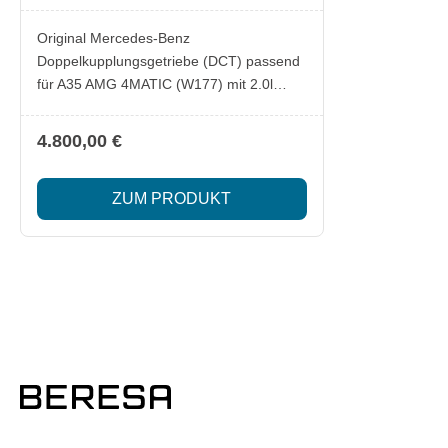
Austauschgetriebe
Original Mercedes-Benz
Doppelkupplungsgetriebe (DCT) passend
für A35 AMG 4MATIC (W177) mit 2.0l
Turbo-Motor (M260.920). Schnelle und
präzise Gangwechsel dank 7-Gang-
4.800,00 €
Doppelkupplung – ideal für sportliche
Performance. Lieferumfang:
ZUM PRODUKT
Automatikgetriebe A2473700900
(gebraucht, geprüft) Verteilergetriebe
Mechatronikeinheit (je nach Ausführung)
Besonderheiten: Getriebecode: 724.045
Für A35 AMG 4MATIC (Baujahr ca. 2018–
2022) Integrierte Mechatronik und
Verteilergetriebe inklusive Originalteil mit
OE-Nummer A2473700900 Wichtig: Nur
passend für A35 AMG mit DCT 724.045.
Professioneller Einbau und
Fahrzeugcodierung empfohlen. Bei