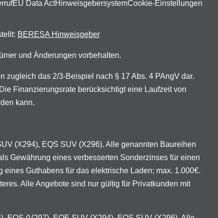
rruf
EU Data Act
Hinweisgebersystem
Cookie-Einstellungen
tellt:
BERESA Hinweisgeber
rrtümer und Änderungen vorbehalten.
zugleich das 2/3-Beispiel nach § 17 Abs. 4 PAngV dar.
ie Finanzierungsrate berücksichtigt eine Laufzeit von
rden kann.
 SUV (X294), EQS SUV (X296). Alle genannten Baureihen
als Gewährung eines verbesserten Sonderzinses für einen
eines Guthabens für das elektrische Laden; max. 1.000€.
es. Alle Angebote sind nur gültig für Privatkunden mit
95), EQS (V297), EQE SUV (X294), EQS SUV (X296). Alle