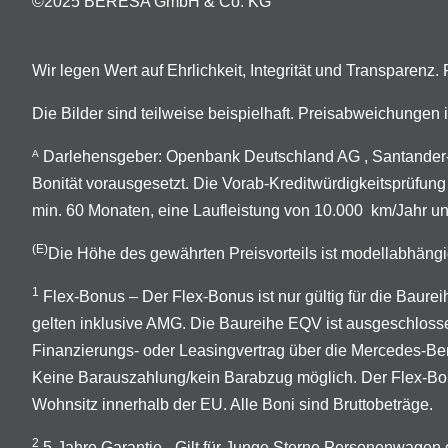
©2025 BERESA GmbH & Co. KG
Wir legen Wert auf Ehrlichkeit, Integrität und Transparenz
Die Bilder sind teilweise beispielhaft. Preisabweichunge
Darlehensgeber: Openbank Deutschland AG , Santander-P
A
Bonität vorausgesetzt. Die Vorab-Kreditwürdigkeitsprüfung
min. 60 Monaten, eine Laufleistung von 10.000 km/Jahr un
(E)
Die Höhe des gewährten Preisvorteils ist modellabhängi
1
Flex-Bonus – Der Flex-Bonus ist nur gültig für die Ba
gelten inklusive AMG. Die Baureihe EQV ist ausgeschloss
Finanzierungs- oder Leasingvertrag über die Mercedes-B
Keine Barauszahlung/kein Barabzug möglich. Der Flex-Bonus
Wohnsitz innerhalb der EU. Alle Boni sind Bruttobeträge.
2
5-Jahre Garantie - Gilt für Junge Sterne Personenwage