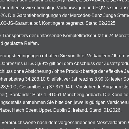
 Baureihen sowie ehemalige Vorführwagen und EQV´s sind aus
.2026. Die Garantiebedingungen der Mercedes-Benz Junge Stern
00-JS-Garantie.pdf.
Kontingent begrenzt. Stand 02/2025
 Transporters der umfassende Komplettradschutz für 24 Monat
d geplatzte Reifen.
zierungsbedingungen erhalten Sie von Ihrer Verkäuferin / Ihrem
Jahreszins i.H.v. 3,99% gilt bei dem Abschluss der Zusatzprod
chluss ohne Absicherung / ohne Produkt beträgt der effektive J
ensbetrag 34.208,10 €; effektiver Jahreszins 3,99 %; fester Sol
.428,50 € ; Gesamtbetrag 37.373,94 €. Vorstehende Angaben stel
), Santander-Platz 1, 41061 Mönchengladbach. Die Konditionen 
ungsdetails entnehmen Sie bitte den jeweils gültigen Versich
ce, Hatch Street Upper, Dublin 2, Ireland. Stand: 01/2026.
 Verbrauchswerte nach dem vorgeschriebenen Messverfahren W