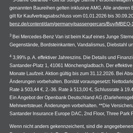
genannten Baureihen gelten inklusive AMG. Alle anderen
gilt für Kaufvertragsabschluss vom 01.01.2026 bis 30.09
benz.de/content/dam/germany/passengercars/Buy/MBEQ-1
3
Bei Mercedes-Benz Van ist beim Kauf eines Junge Sterne
Gegenstände, Bordsteinkanten, Vandalismus, Diebstahl un
4
3,99% p. A. effektiver Jahreszins. Die Details und Finan
Santander-Platz 1, 41061 Mönchengladbach. Der effektive 
Monate Laufzeit. Aktion gültig bis zum 31.12.2026. Bei Abs
Änderungen vorbehalten. Bonität vorausgesetzt: Nettodarleh
Rate à 503,44 €, 2.-36. Rate à 513,00 €, Schlussrate à 19
Ein Angebot der Openbank Deutschland AG (Darlehensgeber
Mehrwertsteuer. Änderungen vorbehalten. **Die Versicher
Santander Insurance Europe DAC, 2nd Floor, Three Park Pla
Wenn nicht anders gekennzeichent, sind die angegebenen