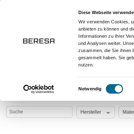
springen
Zur Hauptnavigation springen
Diese Webseite verwende
Wir verwenden Cookies, um
anbieten zu können und di
Fahrzeuge
Marken
Werkstatt
Karriere
Informationen zu Ihrer Ve
und Analysen weiter. Unse
zusammen, die Sie ihnen b
Onlineshop
Autozubehör und Ersatzteile
Ersatzteile
gesammelt haben. Sie gebe
nutzen.
Austauschgetriebe 
Einwilligungsauswahl
Notwendig
Suche
Hersteller
Mater