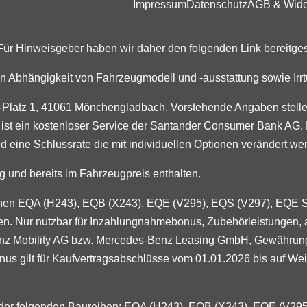
Impressum
Datenschutz
AGB & Wide
. Für Hinweisgeber haben wir daher den folgenden Link bereitges
n in Abhängigkeit von Fahrzeugmodell und -ausstattung sowie I
latz 1, 41061 Mönchengladbach. Vorstehende Angaben stellen 
 ist ein kostenloser Service der Santander Consumer Bank AG. D
d eine Schlussrate die mit individuellen Optionen verändert we
g und bereits im Fahrzeugpreis enthalten.
ureihen EQA (H243), EQB (X243), EQE (V295), EQS (V297), EQE
en. Nur nutzbar für Inzahlungnahmebonus, Zubehörleistungen, 
enz Mobility AG bzw. Mercedes-Benz Leasing GmbH, Gewährung 
 gilt für Kaufvertragsabschlüsse vom 01.01.2026 bis auf Weiter
n der folgenden Baureihen: EQA (H243), EQB (X243), EQE (V2