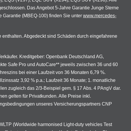
geschlossen. Das Angebot 5-Jahre Garantie Junge Sterne
e Garantie (MBEQ-100) finden Sie unter
www.mercedes-
e enthalten. Abgedeckt sind Schäden durch eingefahrene
 Verkäufer. Kreditgeber: Openbank Deutschland AG,
ukte Safe Pro und AutoCare** jeweils zwischen 36 und 60
ahreszins bei einer Laufzeit von 36 Monaten 6,79 %.
lzinssatz 3,92 % p.a.; Laufzeit 36 Monate; 1. monatliche
len zugleich das 2/3-Beispiel gem. § 17 Abs. 4 PAngV dar.
gelten für Privatkunden. Alle Preise inkl.
erungsbedingungen unseres Versicherungspartners CNP
LTP (Worldwide harmonised Light-duty vehicles Test