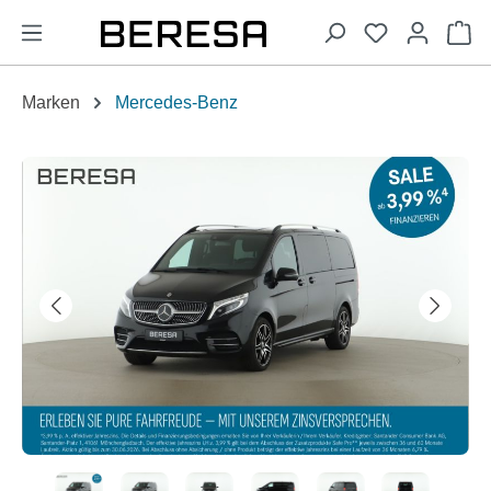
alt springen
Wa
Marken
Mercedes-Benz
Bildergalerie überspringen