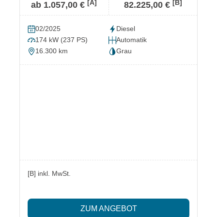
[A]
[B]
ab 1.057,00 €
82.225,00 €
02/2025
Diesel
174 kW (237 PS)
Automatik
16.300 km
Grau
[B] inkl. MwSt.
ZUM ANGEBOT