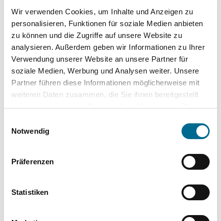
Garantie
Wir verwenden Cookies, um Inhalte und Anzeigen zu
Sportpaket
personalisieren, Funktionen für soziale Medien anbieten
zu können und die Zugriffe auf unsere Website zu
analysieren. Außerdem geben wir Informationen zu Ihrer
Verwendung unserer Website an unsere Partner für
Komplette Ausstattungsliste
soziale Medien, Werbung und Analysen weiter. Unsere
Partner führen diese Informationen möglicherweise mit
weiteren Daten zusammen, die Sie ihnen bereitgestellt
Standort
haben oder die sie im Rahmen Ihrer Nutzung der Dienste
gesammelt haben. Sie geben Einwilligung zu unseren
Einwilligungsauswahl
Cookies, wenn Sie unsere Webseite weiterhin nutzen.
Notwendig
Senden-Bösensell
Am Dorn 2
48308 Senden
Präferenzen
Anfahrt (Google Maps)
02536 3460-0
Statistiken