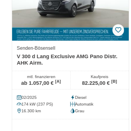
Senden-Bösensell
V 300 d Lang Exclusive AMG Pano Distr.
AHK Airm.
mtl. finanzieren
Kaufpreis
[A]
[B]
ab 1.057,00 €
82.225,00 €
02/2025
Diesel
174 kW (237 PS)
Automatik
16.300 km
Grau