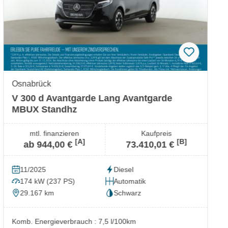
Osnabrück
V 300 d Avantgarde Lang Avantgarde
MBUX Standhz
mtl. finanzieren
Kaufpreis
[A]
[B]
ab 944,00 €
73.410,01 €
11/2025
Diesel
174 kW (237 PS)
Automatik
29.167 km
Schwarz
Komb. Energieverbrauch : 7,5 l/100km