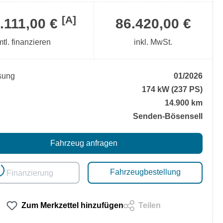
[A]
.111,00 €
86.420,00 €
mtl. finanzieren
inkl. MwSt.
sung
01/2026
174 kW (237 PS)
14.900 km
Senden-Bösensell
Fahrzeug anfragen
Fahrzeugbestellung
ading...
Finanzierung
Zum Merkzettel hinzufügen
Teilen