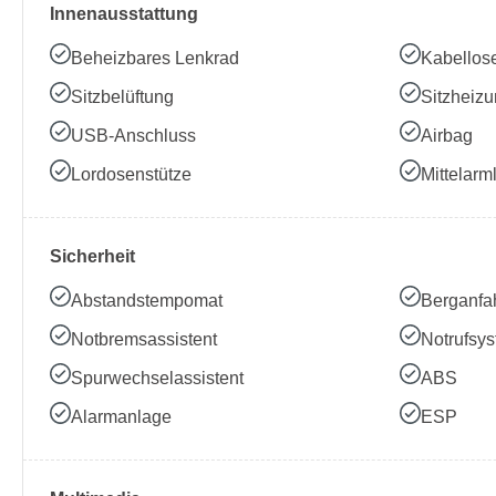
Innenausstattung
Beheizbares Lenkrad
Kabellos
Sitzbelüftung
Sitzheiz
USB-Anschluss
Airbag
Lordosenstütze
Mittelarm
Sicherheit
Abstandstempomat
Berganfah
Notbremsassistent
Notrufsy
Spurwechselassistent
ABS
Alarmanlage
ESP