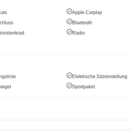
Auto
Apple Carplay
chluss
Bluetooth
tionslenkrad
Radio
ngslinie
Elektrische Sitzeinstellung
siegel
Sportpaket