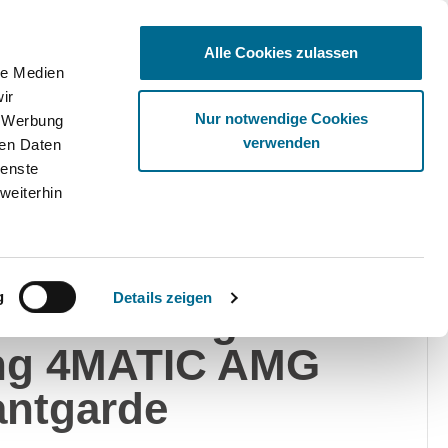
Alle Cookies zulassen
le Medien
ir
Ware
Nur notwendige Cookies
, Werbung
verwenden
ren Daten
ienste
weiterhin
edes-Benz
g
Details zeigen
00 d Avantgarde
ng 4MATIC AMG
antgarde