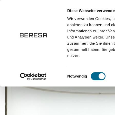
springen
Zur Hauptnavigation springen
Diese Webseite verwende
Wir verwenden Cookies, um
anbieten zu können und di
Fahrzeuge
Marken
Werkstatt
Karriere
Informationen zu Ihrer Ve
und Analysen weiter. Unse
zusammen, die Sie ihnen b
Marken
Mercedes-Benz
gesammelt haben. Sie gebe
nutzen.
Bildergalerie überspringen
Einwilligungsauswahl
Notwendig