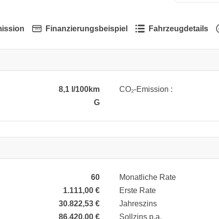
ission
Finanzierungsbeispiel
Fahrzeugdetails
8,1 l/100km
CO₂-Emission :
G
60
Monatliche Rate
1.111,00 €
Erste Rate
30.822,53 €
Jahreszins
86.420,00 €
Sollzins p.a.