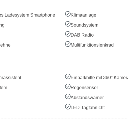
es Ladesystem Smartphone
Klimaanlage
ung
Soundsystem
DAB Radio
lehne
Multifunktionslenkrad
rassistent
Einparkhilfe mit 360° Kamer
stem
Regensensor
Abstandswarner
LED-Tagfahrlicht