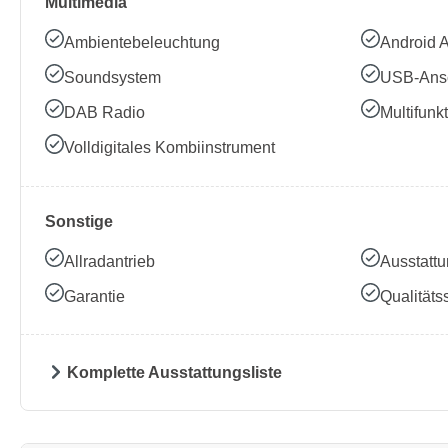
Multimedia
Ambientebeleuchtung
Android 
Soundsystem
USB-Ans
DAB Radio
Multifunk
Volldigitales Kombiinstrument
Sonstige
Allradantrieb
Ausstattu
Garantie
Qualitäts
Komplette Ausstattungsliste