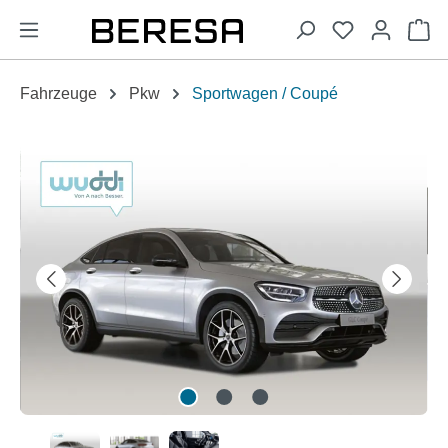
alt springen
Wa
Fahrzeuge
Pkw
Sportwagen / Coupé
Bildergalerie überspringen