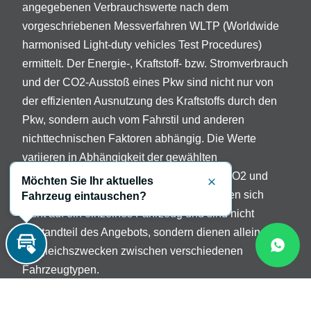
angegebenen Verbrauchswerte nach dem
vorgeschriebenen Messverfahren WLTP (Worldwide
harmonised Light-duty vehicles Test Procedures)
ermittelt. Der Energie-, Kraftstoff- bzw. Stromverbrauch
und der CO2-Ausstoß eines Pkw sind nicht nur von
der effizienten Ausnutzung des Kraftstoffs durch den
Pkw, sondern auch vom Fahrstil und anderen
nichttechnischen Faktoren abhängig. Die Werte
variieren in Abhängigkeit der gewählten
Sonderausstattungen. Beschreibung der CO2 und
Möchten Sie Ihr aktuelles
Schließen
Verbrauchsangaben: Die Angaben beziehen sich
Fahrzeug eintauschen?
nicht auf ein einzelnes Fahrzeug und sind nicht
Bestandteil des Angebots, sondern dienen allein
Vergleichszwecken zwischen verschiedenen
Inzahlungnahme
Fahrzeugtypen.