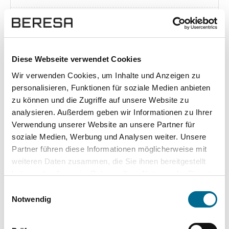
Exposé herunterladen [pdf]
Diese Webseite verwendet Cookies
Wir verwenden Cookies, um Inhalte und Anzeigen zu
Unsere Vorteile
personalisieren, Funktionen für soziale Medien anbieten
zu können und die Zugriffe auf unsere Website zu
analysieren. Außerdem geben wir Informationen zu Ihrer
Verwendung unserer Website an unsere Partner für
soziale Medien, Werbung und Analysen weiter. Unsere
wuddi
Leasing
Kauf
Partner führen diese Informationen möglicherweise mit
weiteren Daten zusammen, die Sie ihnen bereitgestellt
Versicherung
✔
-
-
haben oder die sie im Rahmen Ihrer Nutzung der Dienste
gesammelt haben. Sie geben Einwilligung zu unseren
KFZ Steuer
✔
-
-
Einwilligungsauswahl
Cookies, wenn Sie unsere Webseite weiterhin nutzen.
Notwendig
Zulassung
✔
-
-