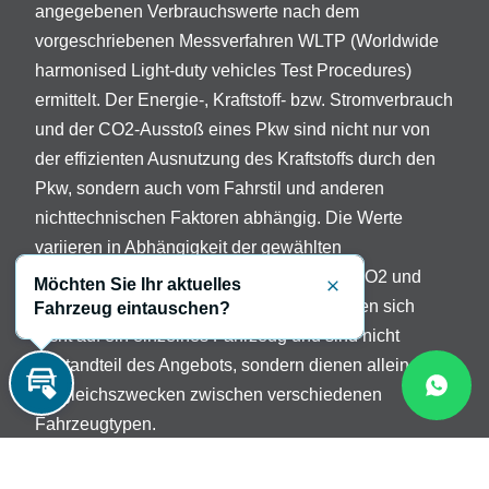
angegebenen Verbrauchswerte nach dem
vorgeschriebenen Messverfahren WLTP (Worldwide
harmonised Light-duty vehicles Test Procedures)
ermittelt. Der Energie-, Kraftstoff- bzw. Stromverbrauch
und der CO2-Ausstoß eines Pkw sind nicht nur von
der effizienten Ausnutzung des Kraftstoffs durch den
Pkw, sondern auch vom Fahrstil und anderen
nichttechnischen Faktoren abhängig. Die Werte
variieren in Abhängigkeit der gewählten
Sonderausstattungen. Beschreibung der CO2 und
Möchten Sie Ihr aktuelles
Schließen
Verbrauchsangaben: Die Angaben beziehen sich
Fahrzeug eintauschen?
nicht auf ein einzelnes Fahrzeug und sind nicht
Bestandteil des Angebots, sondern dienen allein
Vergleichszwecken zwischen verschiedenen
Inzahlungnahme
Fahrzeugtypen.