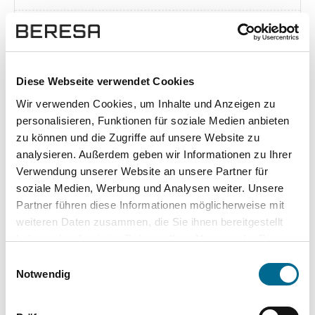
Exposé herunterladen [pdf]
Diese Webseite verwendet Cookies
Wir verwenden Cookies, um Inhalte und Anzeigen zu
Unsere Vorteile
personalisieren, Funktionen für soziale Medien anbieten
zu können und die Zugriffe auf unsere Website zu
analysieren. Außerdem geben wir Informationen zu Ihrer
Verwendung unserer Website an unsere Partner für
soziale Medien, Werbung und Analysen weiter. Unsere
wuddi
Leasing
Kauf
Partner führen diese Informationen möglicherweise mit
weiteren Daten zusammen, die Sie ihnen bereitgestellt
Versicherung
✔
-
-
haben oder die sie im Rahmen Ihrer Nutzung der Dienste
gesammelt haben. Sie geben Einwilligung zu unseren
KFZ Steuer
✔
-
-
Einwilligungsauswahl
Cookies, wenn Sie unsere Webseite weiterhin nutzen.
Notwendig
Zulassung
✔
-
-