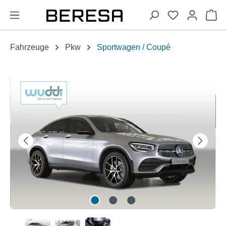
alt springen
Wa
Fahrzeuge
Pkw
Sportwagen / Coupé
Bildergalerie überspringen