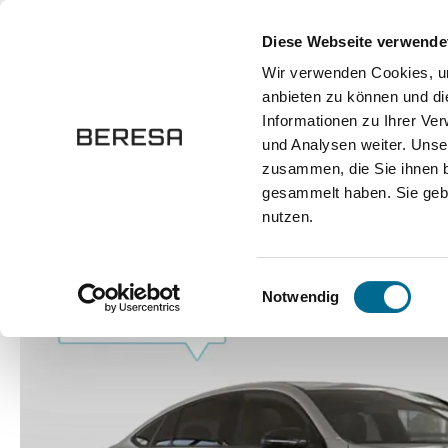
springen
Zur Hauptnavigation springen
Diese Webseite verwende
Wir verwenden Cookies, um
anbieten zu können und di
Fahrzeuge
Marken
Werkstatt
Karriere
Informationen zu Ihrer Ve
und Analysen weiter. Unse
zusammen, die Sie ihnen b
Fahrzeuge
Pkw
Sportwagen / Coupé
gesammelt haben. Sie gebe
nutzen.
Bildergalerie überspringen
Einwilligungsauswahl
Notwendig