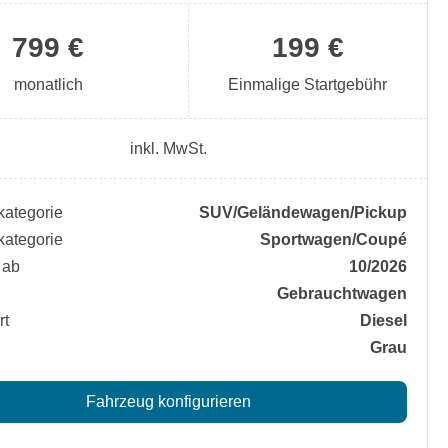
799 €
199 €
monatlich
Einmalige Startgebühr
inkl. MwSt.
ategorie
SUV/​Geländewagen/​Pickup
ategorie
Sportwagen/​Coupé
 ab
10/2026
Gebrauchtwagen
rt
Diesel
Grau
Fahrzeug konfigurieren