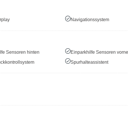
rplay
Navigationssystem
lfe Sensoren hinten
Einparkhilfe Sensoren vorn
ckkontrollsystem
Spurhalteassistent