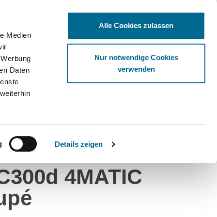
Alle Cookies zulassen
le Medien
ir
Ware
Nur notwendige Cookies
, Werbung
verwenden
ren Daten
ienste
weiterhin
edes-Benz
Privat
Gewerblich
g
Details zeigen
rcedes-Benz
C300d 4MATIC
upé