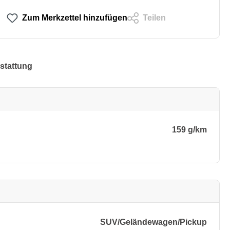
Zum Merkzettel hinzufügen
Teilen
stattung
159 g/km
SUV/​Geländewagen/​Pickup