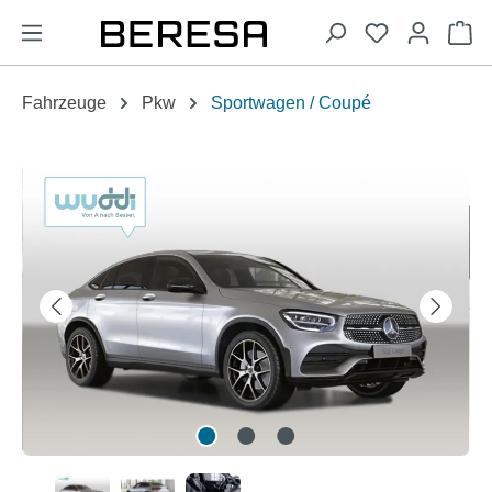
alt springen
Wa
Fahrzeuge
Pkw
Sportwagen / Coupé
Bildergalerie überspringen