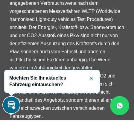
angegebenen Verbrauchswerte nach dem
vorgeschriebenen Messverfahren WLTP (Worldwide
harmonised Light-duty vehicles Test Procedures)
ermittelt. Der Energie-, Kraftstoff- bzw. Stromverbrauch
und der CO2-Ausstoß eines Pkw sind nicht nur von
der effizienten Ausnutzung des Kraftstoffs durch den
Pkw, sondern auch vom Fahrstil und anderen
nichttechnischen Faktoren abhängig. Die Werte
variieren in Abhängigkeit der gewählten
Sonderausstattungen. Beschreibung der CO2 und
Möchten Sie Ihr aktuelles
Schließen
Verbrauchsangaben: Die Angaben beziehen sich
Fahrzeug eintauschen?
nicht auf ein einzelnes Fahrzeug und sind nicht
Bestandteil des Angebots, sondern dienen allein
Vergleichszwecken zwischen verschiedenen
Inzahlungnahme
Fahrzeugtypen.