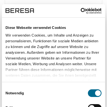
Exposé herunterladen [pdf]
Diese Webseite verwendet Cookies
Wir verwenden Cookies, um Inhalte und Anzeigen zu
Unsere Vorteile
personalisieren, Funktionen für soziale Medien anbieten
zu können und die Zugriffe auf unsere Website zu
analysieren. Außerdem geben wir Informationen zu Ihrer
Verwendung unserer Website an unsere Partner für
soziale Medien, Werbung und Analysen weiter. Unsere
wuddi
Leasing
Kauf
Partner führen diese Informationen möglicherweise mit
weiteren Daten zusammen, die Sie ihnen bereitgestellt
Versicherung
✔
-
-
haben oder die sie im Rahmen Ihrer Nutzung der Dienste
gesammelt haben. Sie geben Einwilligung zu unseren
KFZ Steuer
✔
-
-
Einwilligungsauswahl
Cookies, wenn Sie unsere Webseite weiterhin nutzen.
Notwendig
Zulassung
✔
-
-