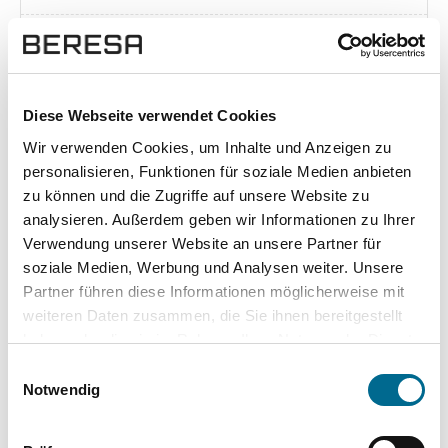
Exposé herunterladen [pdf]
Diese Webseite verwendet Cookies
Wir verwenden Cookies, um Inhalte und Anzeigen zu
Unsere Vorteile
personalisieren, Funktionen für soziale Medien anbieten
zu können und die Zugriffe auf unsere Website zu
analysieren. Außerdem geben wir Informationen zu Ihrer
Verwendung unserer Website an unsere Partner für
soziale Medien, Werbung und Analysen weiter. Unsere
wuddi
Leasing
Kauf
Partner führen diese Informationen möglicherweise mit
weiteren Daten zusammen, die Sie ihnen bereitgestellt
Versicherung
✔
-
-
haben oder die sie im Rahmen Ihrer Nutzung der Dienste
gesammelt haben. Sie geben Einwilligung zu unseren
KFZ Steuer
✔
-
-
Einwilligungsauswahl
Cookies, wenn Sie unsere Webseite weiterhin nutzen.
Notwendig
Zulassung
✔
-
-