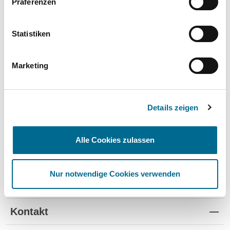
Präferenzen
Wartung und Verschleiß
✔
✔
-
TÜV
✔
-
-
Statistiken
Schutz vor Wertverlust
✔
✔
-
Marketing
Schnelle Verfügbarkeit
✔
-
✔
Flexible Laufzeiten
✔
-
-
Details zeigen
Reifenwechsel
✔
-
-
Alle Cookies zulassen
Nur notwendige Cookies verwenden
Standorte
Kontakt