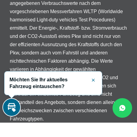
angegebenen Verbrauchswerte nach dem
vorgeschriebenen Messverfahren WLTP (Worldwide
harmonised Light-duty vehicles Test Procedures)
ermittelt. Der Energie-, Kraftstoff- bzw. Stromverbrauch
und der CO2-Ausstoß eines Pkw sind nicht nur von
der effizienten Ausnutzung des Kraftstoffs durch den
Pkw, sondern auch vom Fahrstil und anderen
nichttechnischen Faktoren abhängig. Die Werte
variieren in Abhängigkeit der gewählten
Sonderausstattungen. Beschreibung der CO2 und
Möchten Sie Ihr aktuelles
Schließen
Verbrauchsangaben: Die Angaben beziehen sich
Fahrzeug eintauschen?
nicht auf ein einzelnes Fahrzeug und sind nicht
Bestandteil des Angebots, sondern dienen allein
Vergleichszwecken zwischen verschiedenen
Inzahlungnahme
Fahrzeugtypen.