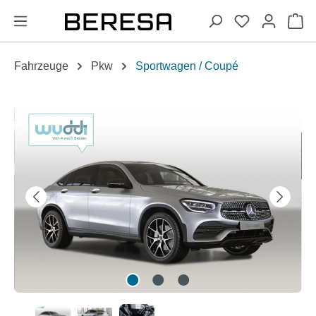
alt springen
Wa
Fahrzeuge
Pkw
Sportwagen / Coupé
Bildergalerie überspringen