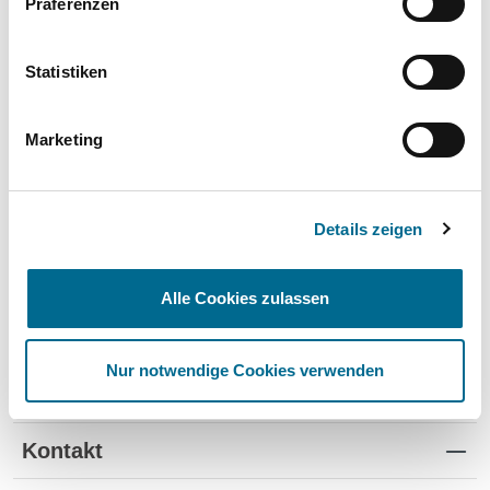
Präferenzen
Wartung und Verschleiß
✔
✔
-
TÜV
✔
-
-
Statistiken
Schutz vor Wertverlust
✔
✔
-
Marketing
Schnelle Verfügbarkeit
✔
-
✔
Flexible Laufzeiten
✔
-
-
Details zeigen
Reifenwechsel
✔
-
-
Alle Cookies zulassen
Nur notwendige Cookies verwenden
Standorte
Kontakt