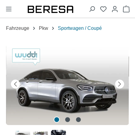
alt springen
Wa
Fahrzeuge
Pkw
Sportwagen / Coupé
Bildergalerie überspringen