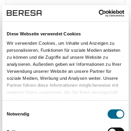
Exposé herunterladen [pdf]
Diese Webseite verwendet Cookies
Wir verwenden Cookies, um Inhalte und Anzeigen zu
Unsere Vorteile
personalisieren, Funktionen für soziale Medien anbieten
zu können und die Zugriffe auf unsere Website zu
analysieren. Außerdem geben wir Informationen zu Ihrer
Verwendung unserer Website an unsere Partner für
soziale Medien, Werbung und Analysen weiter. Unsere
wuddi
Leasing
Kauf
Partner führen diese Informationen möglicherweise mit
weiteren Daten zusammen, die Sie ihnen bereitgestellt
Versicherung
✔
-
-
haben oder die sie im Rahmen Ihrer Nutzung der Dienste
gesammelt haben. Sie geben Einwilligung zu unseren
KFZ Steuer
✔
-
-
Einwilligungsauswahl
Cookies, wenn Sie unsere Webseite weiterhin nutzen.
Notwendig
Zulassung
✔
-
-