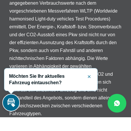
angegebenen Verbrauchswerte nach dem
vorgeschriebenen Messverfahren WLTP (Worldwide
harmonised Light-duty vehicles Test Procedures)
ermittelt. Der Energie-, Kraftstoff- bzw. Stromverbrauch
und der CO2-Ausstoß eines Pkw sind nicht nur von
der effizienten Ausnutzung des Kraftstoffs durch den
Pkw, sondern auch vom Fahrstil und anderen
nichttechnischen Faktoren abhängig. Die Werte
variieren in Abhängigkeit der gewählten
Sonderausstattungen. Beschreibung der CO2 und
Möchten Sie Ihr aktuelles
Schließen
Verbrauchsangaben: Die Angaben beziehen sich
Fahrzeug eintauschen?
nicht auf ein einzelnes Fahrzeug und sind nicht
Bestandteil des Angebots, sondern dienen allein
Vergleichszwecken zwischen verschiedenen
Inzahlungnahme
Fahrzeugtypen.