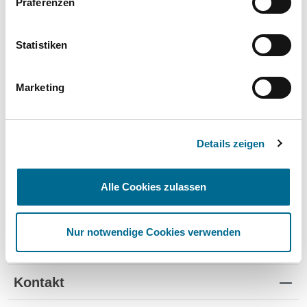
Präferenzen
Wartung und Verschleiß
✔
✔
-
TÜV
✔
-
-
Statistiken
Schutz vor Wertverlust
✔
✔
-
Marketing
Schnelle Verfügbarkeit
✔
-
✔
Flexible Laufzeiten
✔
-
-
Details zeigen
Reifenwechsel
✔
-
-
Alle Cookies zulassen
Nur notwendige Cookies verwenden
Standorte
Kontakt