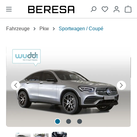
alt springen
Wa
Fahrzeuge
Pkw
Sportwagen / Coupé
Bildergalerie überspringen