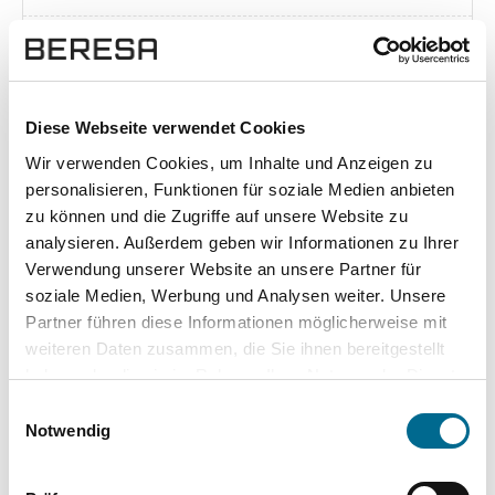
Exposé herunterladen [pdf]
Diese Webseite verwendet Cookies
Wir verwenden Cookies, um Inhalte und Anzeigen zu
Unsere Vorteile
personalisieren, Funktionen für soziale Medien anbieten
zu können und die Zugriffe auf unsere Website zu
analysieren. Außerdem geben wir Informationen zu Ihrer
Verwendung unserer Website an unsere Partner für
soziale Medien, Werbung und Analysen weiter. Unsere
wuddi
Leasing
Kauf
Partner führen diese Informationen möglicherweise mit
weiteren Daten zusammen, die Sie ihnen bereitgestellt
Versicherung
✔
-
-
haben oder die sie im Rahmen Ihrer Nutzung der Dienste
gesammelt haben. Sie geben Einwilligung zu unseren
KFZ Steuer
✔
-
-
Einwilligungsauswahl
Cookies, wenn Sie unsere Webseite weiterhin nutzen.
Notwendig
Zulassung
✔
-
-