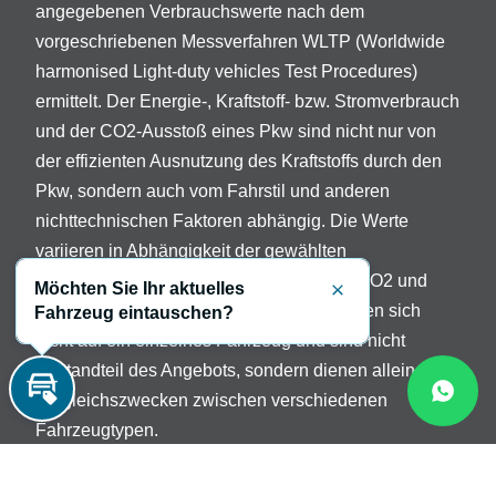
angegebenen Verbrauchswerte nach dem
vorgeschriebenen Messverfahren WLTP (Worldwide
harmonised Light-duty vehicles Test Procedures)
ermittelt. Der Energie-, Kraftstoff- bzw. Stromverbrauch
und der CO2-Ausstoß eines Pkw sind nicht nur von
der effizienten Ausnutzung des Kraftstoffs durch den
Pkw, sondern auch vom Fahrstil und anderen
nichttechnischen Faktoren abhängig. Die Werte
variieren in Abhängigkeit der gewählten
Sonderausstattungen. Beschreibung der CO2 und
Möchten Sie Ihr aktuelles
Schließen
Verbrauchsangaben: Die Angaben beziehen sich
Fahrzeug eintauschen?
nicht auf ein einzelnes Fahrzeug und sind nicht
Bestandteil des Angebots, sondern dienen allein
Vergleichszwecken zwischen verschiedenen
Inzahlungnahme
Fahrzeugtypen.