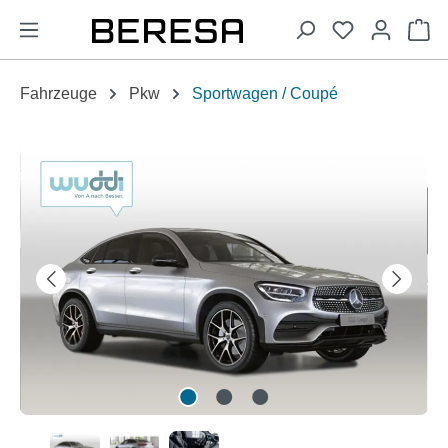
alt springen
Wa
Fahrzeuge
Pkw
Sportwagen / Coupé
Bildergalerie überspringen