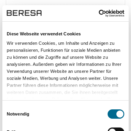
Exposé herunterladen [pdf]
Diese Webseite verwendet Cookies
Wir verwenden Cookies, um Inhalte und Anzeigen zu
Unsere Vorteile
personalisieren, Funktionen für soziale Medien anbieten
zu können und die Zugriffe auf unsere Website zu
analysieren. Außerdem geben wir Informationen zu Ihrer
Verwendung unserer Website an unsere Partner für
soziale Medien, Werbung und Analysen weiter. Unsere
wuddi
Leasing
Kauf
Partner führen diese Informationen möglicherweise mit
weiteren Daten zusammen, die Sie ihnen bereitgestellt
Versicherung
✔
-
-
haben oder die sie im Rahmen Ihrer Nutzung der Dienste
gesammelt haben. Sie geben Einwilligung zu unseren
KFZ Steuer
✔
-
-
Einwilligungsauswahl
Cookies, wenn Sie unsere Webseite weiterhin nutzen.
Notwendig
Zulassung
✔
-
-