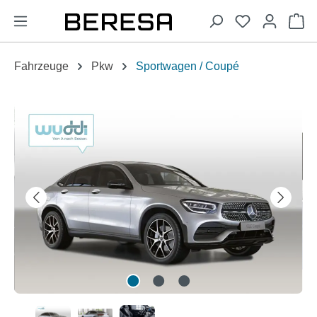
alt springen
Wa
Fahrzeuge
Pkw
Sportwagen / Coupé
Bildergalerie überspringen