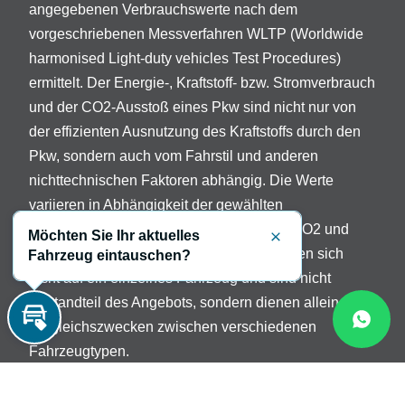
angegebenen Verbrauchswerte nach dem
vorgeschriebenen Messverfahren WLTP (Worldwide
harmonised Light-duty vehicles Test Procedures)
ermittelt. Der Energie-, Kraftstoff- bzw. Stromverbrauch
und der CO2-Ausstoß eines Pkw sind nicht nur von
der effizienten Ausnutzung des Kraftstoffs durch den
Pkw, sondern auch vom Fahrstil und anderen
nichttechnischen Faktoren abhängig. Die Werte
variieren in Abhängigkeit der gewählten
Sonderausstattungen. Beschreibung der CO2 und
Möchten Sie Ihr aktuelles
Schließen
Verbrauchsangaben: Die Angaben beziehen sich
Fahrzeug eintauschen?
nicht auf ein einzelnes Fahrzeug und sind nicht
Bestandteil des Angebots, sondern dienen allein
Vergleichszwecken zwischen verschiedenen
Inzahlungnahme
Fahrzeugtypen.