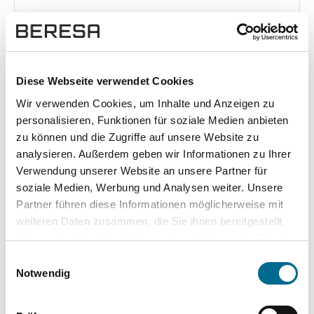
Exposé herunterladen [pdf]
Diese Webseite verwendet Cookies
Wir verwenden Cookies, um Inhalte und Anzeigen zu
Unsere Vorteile
personalisieren, Funktionen für soziale Medien anbieten
zu können und die Zugriffe auf unsere Website zu
analysieren. Außerdem geben wir Informationen zu Ihrer
Verwendung unserer Website an unsere Partner für
soziale Medien, Werbung und Analysen weiter. Unsere
wuddi
Leasing
Kauf
Partner führen diese Informationen möglicherweise mit
weiteren Daten zusammen, die Sie ihnen bereitgestellt
Versicherung
✔
-
-
haben oder die sie im Rahmen Ihrer Nutzung der Dienste
gesammelt haben. Sie geben Einwilligung zu unseren
KFZ Steuer
✔
-
-
Einwilligungsauswahl
Cookies, wenn Sie unsere Webseite weiterhin nutzen.
Notwendig
Zulassung
✔
-
-