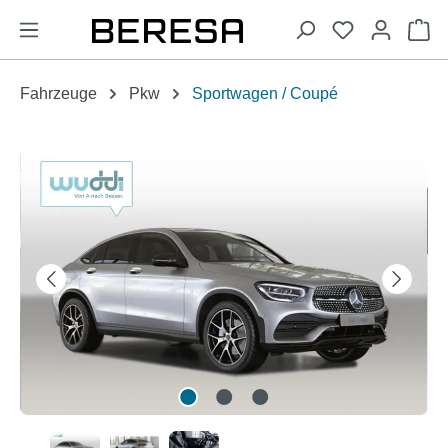
alt springen
Wa
Fahrzeuge
Pkw
Sportwagen / Coupé
Bildergalerie überspringen