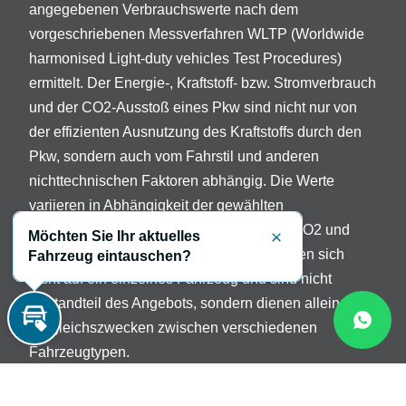
angegebenen Verbrauchswerte nach dem
vorgeschriebenen Messverfahren WLTP (Worldwide
harmonised Light-duty vehicles Test Procedures)
ermittelt. Der Energie-, Kraftstoff- bzw. Stromverbrauch
und der CO2-Ausstoß eines Pkw sind nicht nur von
der effizienten Ausnutzung des Kraftstoffs durch den
Pkw, sondern auch vom Fahrstil und anderen
nichttechnischen Faktoren abhängig. Die Werte
variieren in Abhängigkeit der gewählten
Sonderausstattungen. Beschreibung der CO2 und
Möchten Sie Ihr aktuelles
Schließen
Verbrauchsangaben: Die Angaben beziehen sich
Fahrzeug eintauschen?
nicht auf ein einzelnes Fahrzeug und sind nicht
Bestandteil des Angebots, sondern dienen allein
Vergleichszwecken zwischen verschiedenen
Inzahlungnahme
Fahrzeugtypen.