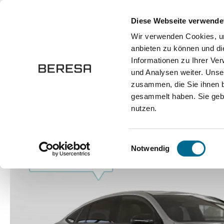
springen
Zur Hauptnavigation springen
Diese Webseite verwende
Wir verwenden Cookies, um
anbieten zu können und di
Fahrzeuge
Marken
Werkstatt
Karriere
Informationen zu Ihrer Ve
und Analysen weiter. Unse
zusammen, die Sie ihnen b
Fahrzeuge
Pkw
Sportwagen / Coupé
gesammelt haben. Sie gebe
nutzen.
Bildergalerie überspringen
Einwilligungsauswahl
Notwendig