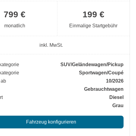
799 €
199 €
monatlich
Einmalige Startgebühr
inkl. MwSt.
ategorie
SUV/​Geländewagen/​Pickup
ategorie
Sportwagen/​Coupé
 ab
10/2026
Gebrauchtwagen
rt
Diesel
Grau
Fahrzeug konfigurieren