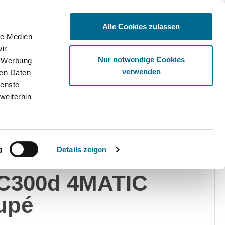
Alle Cookies zulassen
le Medien
ir
Ware
Nur notwendige Cookies
, Werbung
verwenden
ren Daten
ienste
weiterhin
edes-Benz
Privat
Gewerblich
g
Details zeigen
rcedes-Benz
C300d 4MATIC
upé