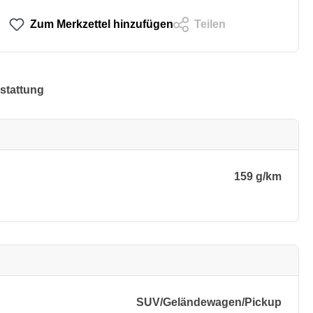
Zum Merkzettel hinzufügen
Teilen
stattung
159 g/km
SUV/​Geländewagen/​Pickup