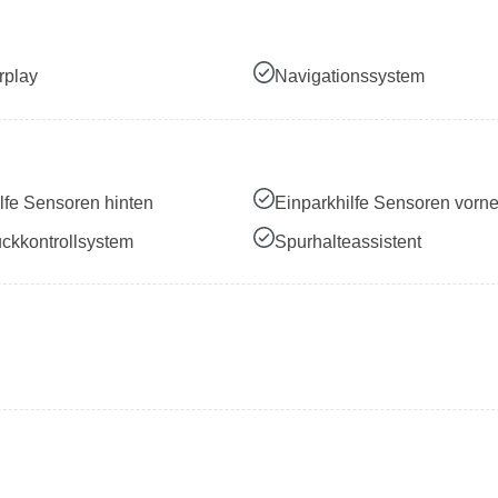
rplay
Navigationssystem
lfe Sensoren hinten
Einparkhilfe Sensoren vorn
ckkontrollsystem
Spurhalteassistent