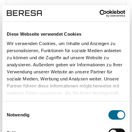
Exposé herunterladen [pdf]
Diese Webseite verwendet Cookies
Wir verwenden Cookies, um Inhalte und Anzeigen zu
Unsere Vorteile
personalisieren, Funktionen für soziale Medien anbieten
zu können und die Zugriffe auf unsere Website zu
analysieren. Außerdem geben wir Informationen zu Ihrer
Verwendung unserer Website an unsere Partner für
soziale Medien, Werbung und Analysen weiter. Unsere
wuddi
Leasing
Kauf
Partner führen diese Informationen möglicherweise mit
weiteren Daten zusammen, die Sie ihnen bereitgestellt
Versicherung
✔
-
-
haben oder die sie im Rahmen Ihrer Nutzung der Dienste
gesammelt haben. Sie geben Einwilligung zu unseren
KFZ Steuer
✔
-
-
Einwilligungsauswahl
Cookies, wenn Sie unsere Webseite weiterhin nutzen.
Notwendig
Zulassung
✔
-
-