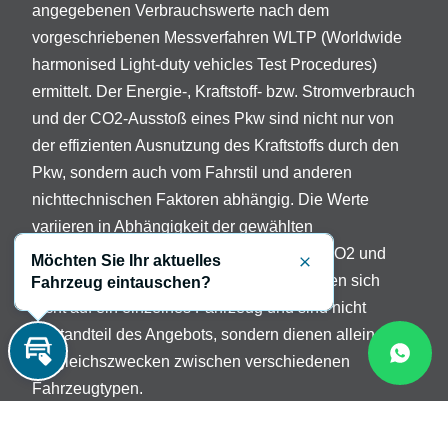
angegebenen Verbrauchswerte nach dem
vorgeschriebenen Messverfahren WLTP (Worldwide
harmonised Light-duty vehicles Test Procedures)
ermittelt. Der Energie-, Kraftstoff- bzw. Stromverbrauch
und der CO2-Ausstoß eines Pkw sind nicht nur von
der effizienten Ausnutzung des Kraftstoffs durch den
Pkw, sondern auch vom Fahrstil und anderen
nichttechnischen Faktoren abhängig. Die Werte
variieren in Abhängigkeit der gewählten
Sonderausstattungen. Beschreibung der CO2 und
Möchten Sie Ihr aktuelles
Schließen
Verbrauchsangaben: Die Angaben beziehen sich
Fahrzeug eintauschen?
nicht auf ein einzelnes Fahrzeug und sind nicht
Bestandteil des Angebots, sondern dienen allein
Vergleichszwecken zwischen verschiedenen
Inzahlungnahme
Fahrzeugtypen.