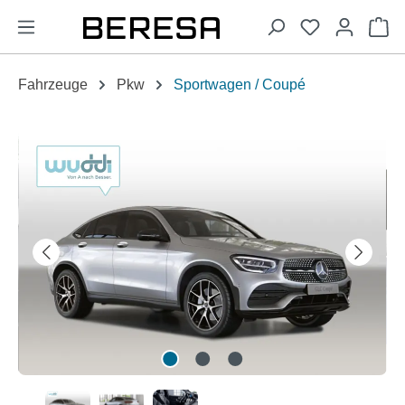
alt springen
Wa
Fahrzeuge
Pkw
Sportwagen / Coupé
Bildergalerie überspringen