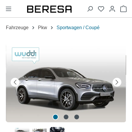
alt springen
Wa
Fahrzeuge
Pkw
Sportwagen / Coupé
Bildergalerie überspringen