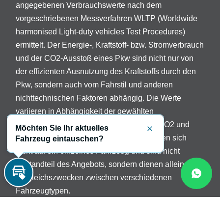
angegebenen Verbrauchswerte nach dem
vorgeschriebenen Messverfahren WLTP (Worldwide
harmonised Light-duty vehicles Test Procedures)
ermittelt. Der Energie-, Kraftstoff- bzw. Stromverbrauch
und der CO2-Ausstoß eines Pkw sind nicht nur von
der effizienten Ausnutzung des Kraftstoffs durch den
Pkw, sondern auch vom Fahrstil und anderen
nichttechnischen Faktoren abhängig. Die Werte
variieren in Abhängigkeit der gewählten
Sonderausstattungen. Beschreibung der CO2 und
Möchten Sie Ihr aktuelles
Schließen
Verbrauchsangaben: Die Angaben beziehen sich
Fahrzeug eintauschen?
nicht auf ein einzelnes Fahrzeug und sind nicht
Bestandteil des Angebots, sondern dienen allein
Vergleichszwecken zwischen verschiedenen
Inzahlungnahme
Fahrzeugtypen.