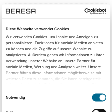
Exposé herunterladen [pdf]
Diese Webseite verwendet Cookies
Wir verwenden Cookies, um Inhalte und Anzeigen zu
Unsere Vorteile
personalisieren, Funktionen für soziale Medien anbieten
zu können und die Zugriffe auf unsere Website zu
analysieren. Außerdem geben wir Informationen zu Ihrer
Verwendung unserer Website an unsere Partner für
soziale Medien, Werbung und Analysen weiter. Unsere
wuddi
Leasing
Kauf
Partner führen diese Informationen möglicherweise mit
weiteren Daten zusammen, die Sie ihnen bereitgestellt
Versicherung
✔
-
-
haben oder die sie im Rahmen Ihrer Nutzung der Dienste
gesammelt haben. Sie geben Einwilligung zu unseren
KFZ Steuer
✔
-
-
Einwilligungsauswahl
Cookies, wenn Sie unsere Webseite weiterhin nutzen.
Notwendig
Zulassung
✔
-
-