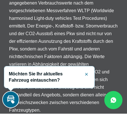
angegebenen Verbrauchswerte nach dem
vorgeschriebenen Messverfahren WLTP (Worldwide
harmonised Light-duty vehicles Test Procedures)
ermittelt. Der Energie-, Kraftstoff- bzw. Stromverbrauch
und der CO2-Ausstoß eines Pkw sind nicht nur von
der effizienten Ausnutzung des Kraftstoffs durch den
Pkw, sondern auch vom Fahrstil und anderen
nichttechnischen Faktoren abhängig. Die Werte
variieren in Abhängigkeit der gewählten
Sonderausstattungen. Beschreibung der CO2 und
Möchten Sie Ihr aktuelles
Schließen
Verbrauchsangaben: Die Angaben beziehen sich
Fahrzeug eintauschen?
nicht auf ein einzelnes Fahrzeug und sind nicht
Bestandteil des Angebots, sondern dienen allein
Vergleichszwecken zwischen verschiedenen
Inzahlungnahme
Fahrzeugtypen.