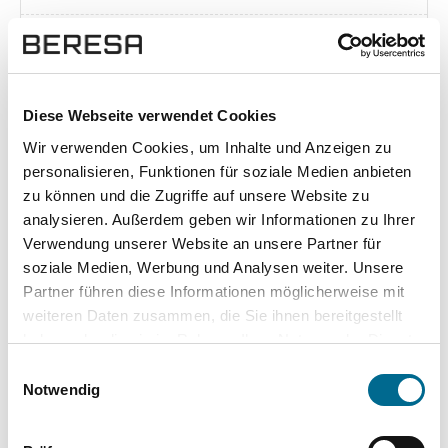
Exposé herunterladen [pdf]
Diese Webseite verwendet Cookies
Wir verwenden Cookies, um Inhalte und Anzeigen zu
Unsere Vorteile
personalisieren, Funktionen für soziale Medien anbieten
zu können und die Zugriffe auf unsere Website zu
analysieren. Außerdem geben wir Informationen zu Ihrer
Verwendung unserer Website an unsere Partner für
soziale Medien, Werbung und Analysen weiter. Unsere
wuddi
Leasing
Kauf
Partner führen diese Informationen möglicherweise mit
weiteren Daten zusammen, die Sie ihnen bereitgestellt
Versicherung
✔
-
-
haben oder die sie im Rahmen Ihrer Nutzung der Dienste
gesammelt haben. Sie geben Einwilligung zu unseren
KFZ Steuer
✔
-
-
Einwilligungsauswahl
Cookies, wenn Sie unsere Webseite weiterhin nutzen.
Notwendig
Zulassung
✔
-
-