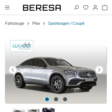
alt springen
Wa
Fahrzeuge
Pkw
Sportwagen / Coupé
Bildergalerie überspringen