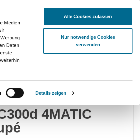
Alle Cookies zulassen
le Medien
ir
Ware
Nur notwendige Cookies
, Werbung
verwenden
ren Daten
ienste
weiterhin
edes-Benz
Privat
Gewerblich
g
Details zeigen
rcedes-Benz
C300d 4MATIC
upé