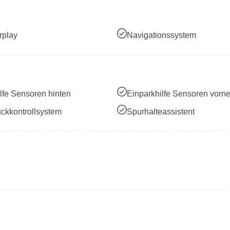
rplay
Navigationssystem
lfe Sensoren hinten
Einparkhilfe Sensoren vorn
ckkontrollsystem
Spurhalteassistent