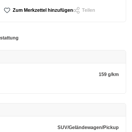
Zum Merkzettel hinzufügen
Teilen
stattung
159 g/km
SUV/​Geländewagen/​Pickup