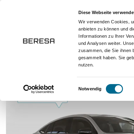
springen
Zur Hauptnavigation springen
Diese Webseite verwende
Wir verwenden Cookies, um
anbieten zu können und di
Fahrzeuge
Marken
Werkstatt
Karriere
Informationen zu Ihrer Ve
und Analysen weiter. Unse
zusammen, die Sie ihnen b
Fahrzeuge
Pkw
Sportwagen / Coupé
gesammelt haben. Sie gebe
nutzen.
Bildergalerie überspringen
Einwilligungsauswahl
Notwendig