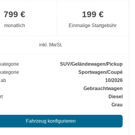
799 €
199 €
monatlich
Einmalige Startgebühr
inkl. MwSt.
ategorie
SUV/​Geländewagen/​Pickup
ategorie
Sportwagen/​Coupé
 ab
10/2026
Gebrauchtwagen
rt
Diesel
Grau
Fahrzeug konfigurieren