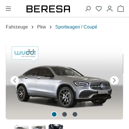
alt springen
Wa
Fahrzeuge
Pkw
Sportwagen / Coupé
Bildergalerie überspringen