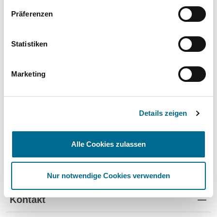
Wartung und Verschleiß
✔
✔
-
Präferenzen
TÜV
✔
-
-
Schutz vor Wertverlust
✔
✔
-
Statistiken
Schnelle Verfügbarkeit
✔
-
✔
Marketing
Flexible Laufzeiten
✔
-
-
Reifenwechsel
✔
-
-
Details zeigen
Alle Cookies zulassen
Standorte
Nur notwendige Cookies verwenden
Kontakt