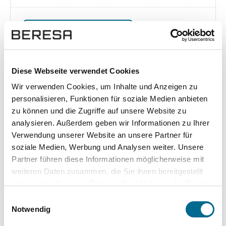
Exposé herunterladen [pdf]
Diese Webseite verwendet Cookies
Unsere Vorteile
Wir verwenden Cookies, um Inhalte und Anzeigen zu
personalisieren, Funktionen für soziale Medien anbieten
zu können und die Zugriffe auf unsere Website zu
analysieren. Außerdem geben wir Informationen zu Ihrer
Verwendung unserer Website an unsere Partner für
wuddi
Leasing
Kauf
soziale Medien, Werbung und Analysen weiter. Unsere
Partner führen diese Informationen möglicherweise mit
Versicherung
✔
-
-
weiteren Daten zusammen, die Sie ihnen bereitgestellt
haben oder die sie im Rahmen Ihrer Nutzung der Dienste
KFZ Steuer
✔
-
-
gesammelt haben. Sie geben Einwilligung zu unseren
Einwilligungsauswahl
Zulassung
✔
-
-
Cookies, wenn Sie unsere Webseite weiterhin nutzen.
Notwendig