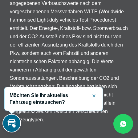
angegebenen Verbrauchswerte nach dem
vorgeschriebenen Messverfahren WLTP (Worldwide
harmonised Light-duty vehicles Test Procedures)
ermittelt. Der Energie-, Kraftstoff- bzw. Stromverbrauch
und der CO2-Ausstoß eines Pkw sind nicht nur von
der effizienten Ausnutzung des Kraftstoffs durch den
Pkw, sondern auch vom Fahrstil und anderen
nichttechnischen Faktoren abhängig. Die Werte
variieren in Abhängigkeit der gewählten
Sonderausstattungen. Beschreibung der CO2 und
Verbrauchsangaben: Die Angaben beziehen sich
nicht auf ein einzelnes Fahrzeug und sind nicht
Möchten Sie Ihr aktuelles
Schließen
Fahrzeug eintauschen?
Bestandteil des Angebots, sondern dienen allein
Vergleichszwecken zwischen verschiedenen
Fahrzeugtypen.
Inzahlungnahme