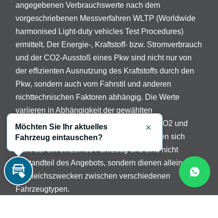
angegebenen Verbrauchswerte nach dem
vorgeschriebenen Messverfahren WLTP (Worldwide
harmonised Light-duty vehicles Test Procedures)
ermittelt. Der Energie-, Kraftstoff- bzw. Stromverbrauch
und der CO2-Ausstoß eines Pkw sind nicht nur von
der effizienten Ausnutzung des Kraftstoffs durch den
Pkw, sondern auch vom Fahrstil und anderen
nichttechnischen Faktoren abhängig. Die Werte
variieren in Abhängigkeit der gewählten
Sonderausstattungen. Beschreibung der CO2 und
Möchten Sie Ihr aktuelles
Schließen
Verbrauchsangaben: Die Angaben beziehen sich
Fahrzeug eintauschen?
nicht auf ein einzelnes Fahrzeug und sind nicht
Bestandteil des Angebots, sondern dienen allein
Vergleichszwecken zwischen verschiedenen
Inzahlungnahme
Fahrzeugtypen.