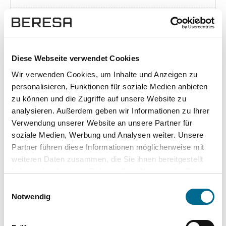
Exposé herunterladen [pdf]
Diese Webseite verwendet Cookies
Wir verwenden Cookies, um Inhalte und Anzeigen zu
Unsere Vorteile
personalisieren, Funktionen für soziale Medien anbieten
zu können und die Zugriffe auf unsere Website zu
analysieren. Außerdem geben wir Informationen zu Ihrer
Verwendung unserer Website an unsere Partner für
soziale Medien, Werbung und Analysen weiter. Unsere
wuddi
Leasing
Kauf
Partner führen diese Informationen möglicherweise mit
weiteren Daten zusammen, die Sie ihnen bereitgestellt
Versicherung
✔
-
-
haben oder die sie im Rahmen Ihrer Nutzung der Dienste
gesammelt haben. Sie geben Einwilligung zu unseren
KFZ Steuer
✔
-
-
Einwilligungsauswahl
Cookies, wenn Sie unsere Webseite weiterhin nutzen.
Notwendig
Zulassung
✔
-
-