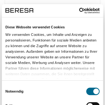
Exposé herunterladen [pdf]
Diese Webseite verwendet Cookies
Wir verwenden Cookies, um Inhalte und Anzeigen zu
Unsere Vorteile
personalisieren, Funktionen für soziale Medien anbieten
zu können und die Zugriffe auf unsere Website zu
analysieren. Außerdem geben wir Informationen zu Ihrer
Verwendung unserer Website an unsere Partner für
soziale Medien, Werbung und Analysen weiter. Unsere
wuddi
Leasing
Kauf
Partner führen diese Informationen möglicherweise mit
weiteren Daten zusammen, die Sie ihnen bereitgestellt
Versicherung
✔
-
-
haben oder die sie im Rahmen Ihrer Nutzung der Dienste
gesammelt haben. Sie geben Einwilligung zu unseren
KFZ Steuer
✔
-
-
Einwilligungsauswahl
Cookies, wenn Sie unsere Webseite weiterhin nutzen.
Notwendig
Zulassung
✔
-
-