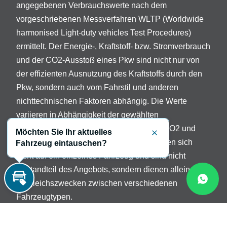
angegebenen Verbrauchswerte nach dem
vorgeschriebenen Messverfahren WLTP (Worldwide
harmonised Light-duty vehicles Test Procedures)
ermittelt. Der Energie-, Kraftstoff- bzw. Stromverbrauch
und der CO2-Ausstoß eines Pkw sind nicht nur von
der effizienten Ausnutzung des Kraftstoffs durch den
Pkw, sondern auch vom Fahrstil und anderen
nichttechnischen Faktoren abhängig. Die Werte
variieren in Abhängigkeit der gewählten
Sonderausstattungen. Beschreibung der CO2 und
Möchten Sie Ihr aktuelles
Schließen
Verbrauchsangaben: Die Angaben beziehen sich
Fahrzeug eintauschen?
nicht auf ein einzelnes Fahrzeug und sind nicht
Bestandteil des Angebots, sondern dienen allein
Vergleichszwecken zwischen verschiedenen
Inzahlungnahme
Fahrzeugtypen.