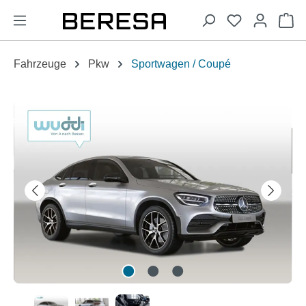
alt springen
Wa
Fahrzeuge
Pkw
Sportwagen / Coupé
Bildergalerie überspringen