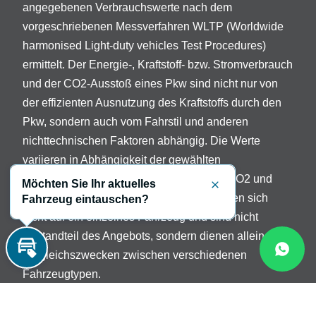
angegebenen Verbrauchswerte nach dem
vorgeschriebenen Messverfahren WLTP (Worldwide
harmonised Light-duty vehicles Test Procedures)
ermittelt. Der Energie-, Kraftstoff- bzw. Stromverbrauch
und der CO2-Ausstoß eines Pkw sind nicht nur von
der effizienten Ausnutzung des Kraftstoffs durch den
Pkw, sondern auch vom Fahrstil und anderen
nichttechnischen Faktoren abhängig. Die Werte
variieren in Abhängigkeit der gewählten
Sonderausstattungen. Beschreibung der CO2 und
Möchten Sie Ihr aktuelles
Schließen
Verbrauchsangaben: Die Angaben beziehen sich
Fahrzeug eintauschen?
nicht auf ein einzelnes Fahrzeug und sind nicht
Bestandteil des Angebots, sondern dienen allein
Vergleichszwecken zwischen verschiedenen
Inzahlungnahme
Fahrzeugtypen.