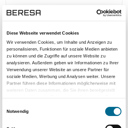
Exposé herunterladen [pdf]
Diese Webseite verwendet Cookies
Wir verwenden Cookies, um Inhalte und Anzeigen zu
Unsere Vorteile
personalisieren, Funktionen für soziale Medien anbieten
zu können und die Zugriffe auf unsere Website zu
analysieren. Außerdem geben wir Informationen zu Ihrer
Verwendung unserer Website an unsere Partner für
soziale Medien, Werbung und Analysen weiter. Unsere
wuddi
Leasing
Kauf
Partner führen diese Informationen möglicherweise mit
weiteren Daten zusammen, die Sie ihnen bereitgestellt
Versicherung
✔
-
-
haben oder die sie im Rahmen Ihrer Nutzung der Dienste
gesammelt haben. Sie geben Einwilligung zu unseren
KFZ Steuer
✔
-
-
Einwilligungsauswahl
Cookies, wenn Sie unsere Webseite weiterhin nutzen.
Notwendig
Zulassung
✔
-
-