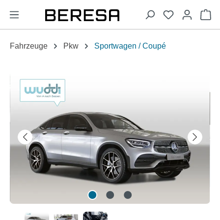
alt springen
Wa
Fahrzeuge
Pkw
Sportwagen / Coupé
Bildergalerie überspringen