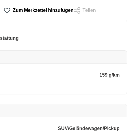
Zum Merkzettel hinzufügen
Teilen
stattung
159 g/km
SUV/​Geländewagen/​Pickup