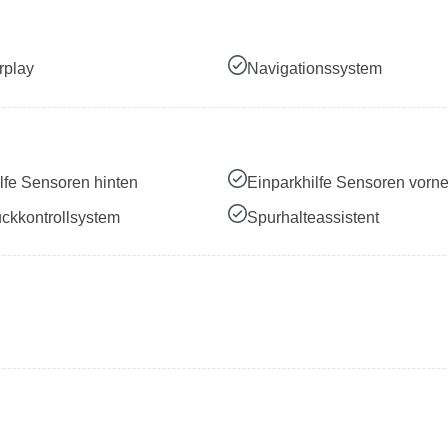
rplay
Navigationssystem
lfe Sensoren hinten
Einparkhilfe Sensoren vorn
ckkontrollsystem
Spurhalteassistent