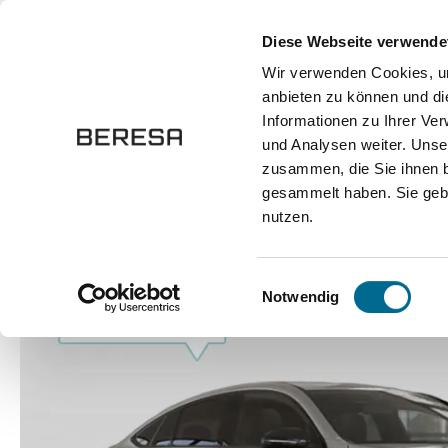
springen
Zur Hauptnavigation springen
Diese Webseite verwende
Wir verwenden Cookies, um
anbieten zu können und di
Fahrzeuge
Marken
Werkstatt
Karriere
Informationen zu Ihrer Ve
und Analysen weiter. Unse
zusammen, die Sie ihnen b
Fahrzeuge
Pkw
Sportwagen / Coupé
gesammelt haben. Sie gebe
nutzen.
Bildergalerie überspringen
Einwilligungsauswahl
Notwendig