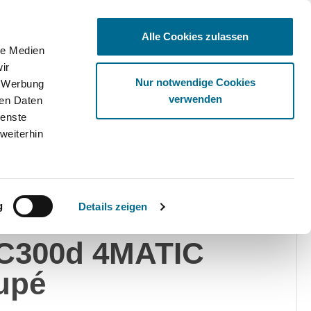
Alle Cookies zulassen
le Medien
ir
Ware
Nur notwendige Cookies
, Werbung
verwenden
ren Daten
ienste
weiterhin
edes-Benz
Privat
Gewerblich
g
Details zeigen
rcedes-Benz
C300d 4MATIC
upé