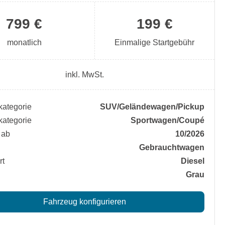
799 €
199 €
monatlich
Einmalige Startgebühr
inkl. MwSt.
ategorie
SUV/​Geländewagen/​Pickup
ategorie
Sportwagen/​Coupé
 ab
10/2026
Gebrauchtwagen
rt
Diesel
Grau
Fahrzeug konfigurieren