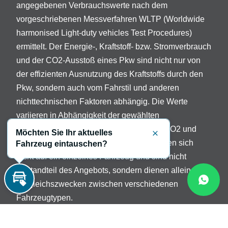
angegebenen Verbrauchswerte nach dem
vorgeschriebenen Messverfahren WLTP (Worldwide
harmonised Light-duty vehicles Test Procedures)
ermittelt. Der Energie-, Kraftstoff- bzw. Stromverbrauch
und der CO2-Ausstoß eines Pkw sind nicht nur von
der effizienten Ausnutzung des Kraftstoffs durch den
Pkw, sondern auch vom Fahrstil und anderen
nichttechnischen Faktoren abhängig. Die Werte
variieren in Abhängigkeit der gewählten
Sonderausstattungen. Beschreibung der CO2 und
Möchten Sie Ihr aktuelles
Schließen
Verbrauchsangaben: Die Angaben beziehen sich
Fahrzeug eintauschen?
nicht auf ein einzelnes Fahrzeug und sind nicht
Bestandteil des Angebots, sondern dienen allein
Vergleichszwecken zwischen verschiedenen
Inzahlungnahme
Fahrzeugtypen.