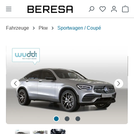
alt springen
Wa
Fahrzeuge
Pkw
Sportwagen / Coupé
Bildergalerie überspringen