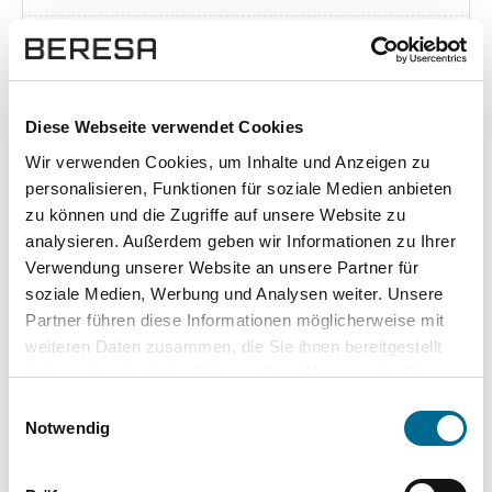
Exposé herunterladen [pdf]
Diese Webseite verwendet Cookies
Wir verwenden Cookies, um Inhalte und Anzeigen zu
Unsere Vorteile
personalisieren, Funktionen für soziale Medien anbieten
zu können und die Zugriffe auf unsere Website zu
analysieren. Außerdem geben wir Informationen zu Ihrer
Verwendung unserer Website an unsere Partner für
soziale Medien, Werbung und Analysen weiter. Unsere
wuddi
Leasing
Kauf
Partner führen diese Informationen möglicherweise mit
weiteren Daten zusammen, die Sie ihnen bereitgestellt
Versicherung
✔
-
-
haben oder die sie im Rahmen Ihrer Nutzung der Dienste
gesammelt haben. Sie geben Einwilligung zu unseren
KFZ Steuer
✔
-
-
Einwilligungsauswahl
Cookies, wenn Sie unsere Webseite weiterhin nutzen.
Notwendig
Zulassung
✔
-
-