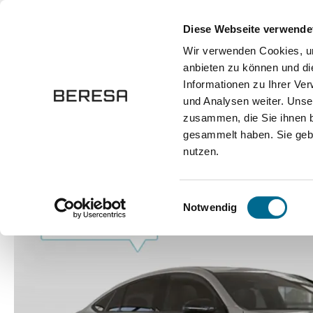
springen
Zur Hauptnavigation springen
Diese Webseite verwende
Wir verwenden Cookies, um
anbieten zu können und di
Fahrzeuge
Marken
Werkstatt
Karriere
Informationen zu Ihrer Ve
und Analysen weiter. Unse
zusammen, die Sie ihnen b
Fahrzeuge
Pkw
Sportwagen / Coupé
gesammelt haben. Sie gebe
nutzen.
Bildergalerie überspringen
Einwilligungsauswahl
Notwendig