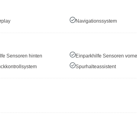
rplay
Navigationssystem
lfe Sensoren hinten
Einparkhilfe Sensoren vorn
ckkontrollsystem
Spurhalteassistent