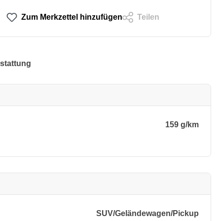
Zum Merkzettel hinzufügen
Teilen
stattung
159 g/km
SUV/​Geländewagen/​Pickup