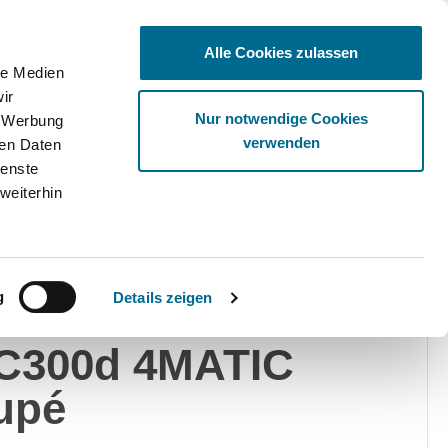
Alle Cookies zulassen
le Medien
ir
Ware
Nur notwendige Cookies
, Werbung
verwenden
ren Daten
ienste
weiterhin
edes-Benz
Privat
Gewerblich
g
Details zeigen
rcedes-Benz
C300d 4MATIC
upé