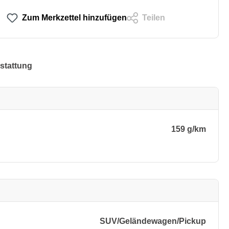
Zum Merkzettel hinzufügen
Teilen
stattung
159 g/km
SUV/​Geländewagen/​Pickup