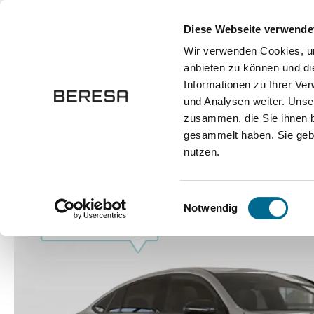
springen
Zur Hauptnavigation springen
Diese Webseite verwende
Wir verwenden Cookies, um
anbieten zu können und di
Fahrzeuge
Marken
Werkstatt
Karriere
Informationen zu Ihrer Ve
und Analysen weiter. Unse
zusammen, die Sie ihnen b
Fahrzeuge
Pkw
Sportwagen / Coupé
gesammelt haben. Sie gebe
nutzen.
Bildergalerie überspringen
Einwilligungsauswahl
Notwendig