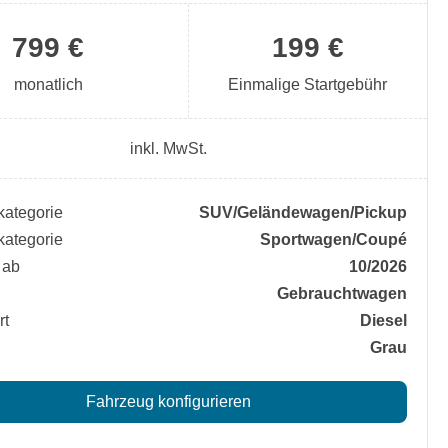
799 €
199 €
monatlich
Einmalige Startgebühr
inkl. MwSt.
ategorie
SUV/​Geländewagen/​Pickup
ategorie
Sportwagen/​Coupé
 ab
10/2026
Gebrauchtwagen
rt
Diesel
Grau
Fahrzeug konfigurieren