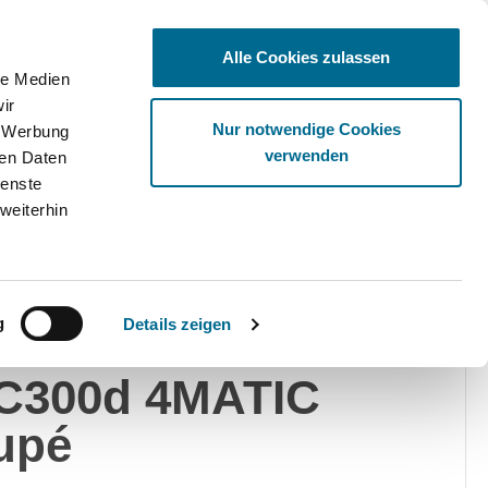
Alle Cookies zulassen
le Medien
ir
Ware
Nur notwendige Cookies
, Werbung
verwenden
ren Daten
ienste
weiterhin
edes-Benz
Privat
Gewerblich
g
Details zeigen
rcedes-Benz
C300d 4MATIC
upé