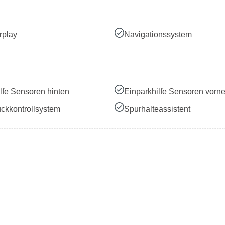
rplay
Navigationssystem
lfe Sensoren hinten
Einparkhilfe Sensoren vorn
ckkontrollsystem
Spurhalteassistent