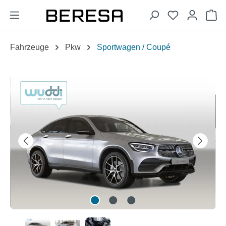
alt springen
Wa
Fahrzeuge
Pkw
Sportwagen / Coupé
Bildergalerie überspringen