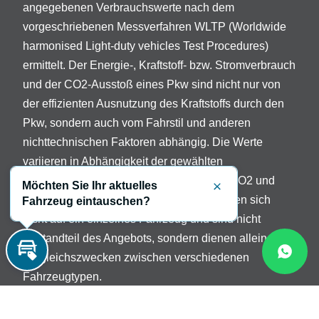
angegebenen Verbrauchswerte nach dem
vorgeschriebenen Messverfahren WLTP (Worldwide
harmonised Light-duty vehicles Test Procedures)
ermittelt. Der Energie-, Kraftstoff- bzw. Stromverbrauch
und der CO2-Ausstoß eines Pkw sind nicht nur von
der effizienten Ausnutzung des Kraftstoffs durch den
Pkw, sondern auch vom Fahrstil und anderen
nichttechnischen Faktoren abhängig. Die Werte
variieren in Abhängigkeit der gewählten
Sonderausstattungen. Beschreibung der CO2 und
Möchten Sie Ihr aktuelles
Schließen
Verbrauchsangaben: Die Angaben beziehen sich
Fahrzeug eintauschen?
nicht auf ein einzelnes Fahrzeug und sind nicht
Bestandteil des Angebots, sondern dienen allein
Vergleichszwecken zwischen verschiedenen
Inzahlungnahme
Fahrzeugtypen.