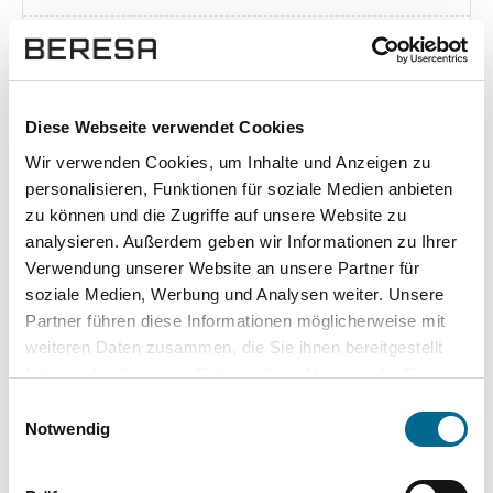
Exposé herunterladen [pdf]
Diese Webseite verwendet Cookies
Wir verwenden Cookies, um Inhalte und Anzeigen zu
Unsere Vorteile
personalisieren, Funktionen für soziale Medien anbieten
zu können und die Zugriffe auf unsere Website zu
analysieren. Außerdem geben wir Informationen zu Ihrer
Verwendung unserer Website an unsere Partner für
soziale Medien, Werbung und Analysen weiter. Unsere
wuddi
Leasing
Kauf
Partner führen diese Informationen möglicherweise mit
weiteren Daten zusammen, die Sie ihnen bereitgestellt
Versicherung
✔
-
-
haben oder die sie im Rahmen Ihrer Nutzung der Dienste
gesammelt haben. Sie geben Einwilligung zu unseren
KFZ Steuer
✔
-
-
Einwilligungsauswahl
Cookies, wenn Sie unsere Webseite weiterhin nutzen.
Notwendig
Zulassung
✔
-
-