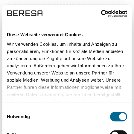
Exposé herunterladen [pdf]
Diese Webseite verwendet Cookies
Wir verwenden Cookies, um Inhalte und Anzeigen zu
Unsere Vorteile
personalisieren, Funktionen für soziale Medien anbieten
zu können und die Zugriffe auf unsere Website zu
analysieren. Außerdem geben wir Informationen zu Ihrer
Verwendung unserer Website an unsere Partner für
soziale Medien, Werbung und Analysen weiter. Unsere
wuddi
Leasing
Kauf
Partner führen diese Informationen möglicherweise mit
weiteren Daten zusammen, die Sie ihnen bereitgestellt
Versicherung
✔
-
-
haben oder die sie im Rahmen Ihrer Nutzung der Dienste
gesammelt haben. Sie geben Einwilligung zu unseren
KFZ Steuer
✔
-
-
Einwilligungsauswahl
Cookies, wenn Sie unsere Webseite weiterhin nutzen.
Notwendig
Zulassung
✔
-
-