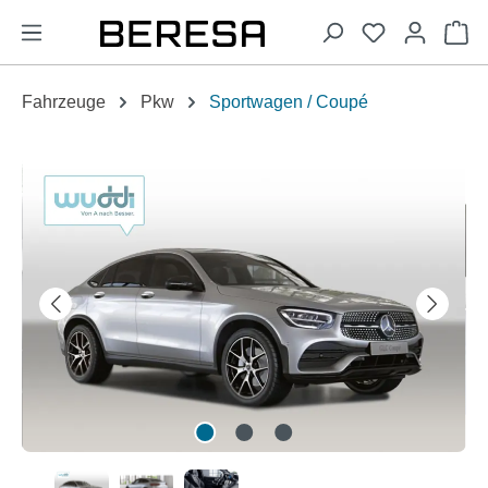
alt springen
Wa
Fahrzeuge
Pkw
Sportwagen / Coupé
Bildergalerie überspringen