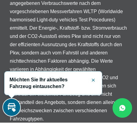
angegebenen Verbrauchswerte nach dem
vorgeschriebenen Messverfahren WLTP (Worldwide
harmonised Light-duty vehicles Test Procedures)
ermittelt. Der Energie-, Kraftstoff- bzw. Stromverbrauch
und der CO2-Ausstoß eines Pkw sind nicht nur von
der effizienten Ausnutzung des Kraftstoffs durch den
Pkw, sondern auch vom Fahrstil und anderen
nichttechnischen Faktoren abhängig. Die Werte
variieren in Abhängigkeit der gewählten
Sonderausstattungen. Beschreibung der CO2 und
Möchten Sie Ihr aktuelles
Schließen
Verbrauchsangaben: Die Angaben beziehen sich
Fahrzeug eintauschen?
nicht auf ein einzelnes Fahrzeug und sind nicht
Bestandteil des Angebots, sondern dienen allein
Vergleichszwecken zwischen verschiedenen
Inzahlungnahme
Fahrzeugtypen.