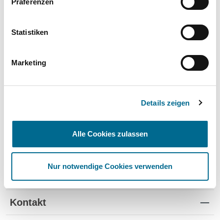
Präferenzen
Wartung und Verschleiß
✔
✔
-
TÜV
✔
-
-
Statistiken
Schutz vor Wertverlust
✔
✔
-
Marketing
Schnelle Verfügbarkeit
✔
-
✔
Flexible Laufzeiten
✔
-
-
Details zeigen
Reifenwechsel
✔
-
-
Alle Cookies zulassen
Nur notwendige Cookies verwenden
Standorte
Kontakt