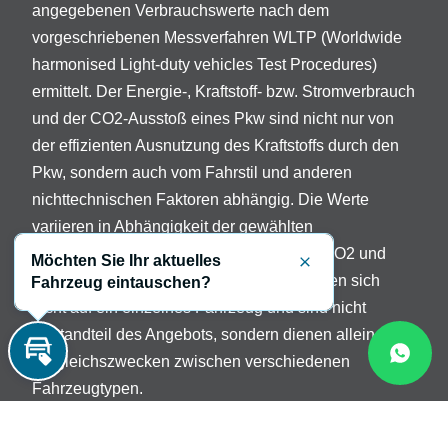
angegebenen Verbrauchswerte nach dem
vorgeschriebenen Messverfahren WLTP (Worldwide
harmonised Light-duty vehicles Test Procedures)
ermittelt. Der Energie-, Kraftstoff- bzw. Stromverbrauch
und der CO2-Ausstoß eines Pkw sind nicht nur von
der effizienten Ausnutzung des Kraftstoffs durch den
Pkw, sondern auch vom Fahrstil und anderen
nichttechnischen Faktoren abhängig. Die Werte
variieren in Abhängigkeit der gewählten
Sonderausstattungen. Beschreibung der CO2 und
Möchten Sie Ihr aktuelles
Schließen
Verbrauchsangaben: Die Angaben beziehen sich
Fahrzeug eintauschen?
nicht auf ein einzelnes Fahrzeug und sind nicht
Bestandteil des Angebots, sondern dienen allein
Vergleichszwecken zwischen verschiedenen
Inzahlungnahme
Fahrzeugtypen.