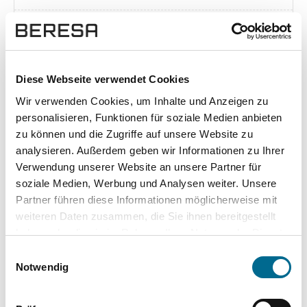
Exposé herunterladen [pdf]
Diese Webseite verwendet Cookies
Wir verwenden Cookies, um Inhalte und Anzeigen zu
Unsere Vorteile
personalisieren, Funktionen für soziale Medien anbieten
zu können und die Zugriffe auf unsere Website zu
analysieren. Außerdem geben wir Informationen zu Ihrer
Verwendung unserer Website an unsere Partner für
soziale Medien, Werbung und Analysen weiter. Unsere
wuddi
Leasing
Kauf
Partner führen diese Informationen möglicherweise mit
weiteren Daten zusammen, die Sie ihnen bereitgestellt
Versicherung
✔
-
-
haben oder die sie im Rahmen Ihrer Nutzung der Dienste
gesammelt haben. Sie geben Einwilligung zu unseren
KFZ Steuer
✔
-
-
Einwilligungsauswahl
Cookies, wenn Sie unsere Webseite weiterhin nutzen.
Notwendig
Zulassung
✔
-
-