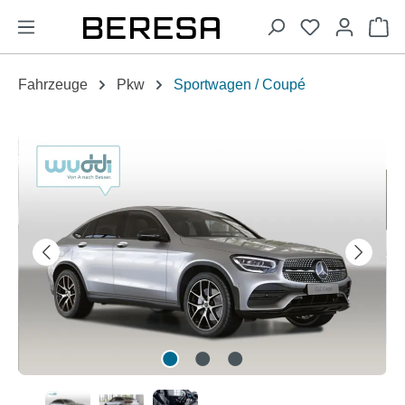
alt springen
Wa
Fahrzeuge
Pkw
Sportwagen / Coupé
Bildergalerie überspringen