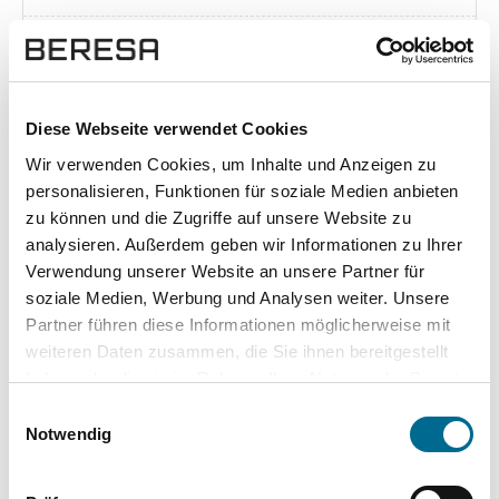
Exposé herunterladen [pdf]
Diese Webseite verwendet Cookies
Wir verwenden Cookies, um Inhalte und Anzeigen zu
Unsere Vorteile
personalisieren, Funktionen für soziale Medien anbieten
zu können und die Zugriffe auf unsere Website zu
analysieren. Außerdem geben wir Informationen zu Ihrer
Verwendung unserer Website an unsere Partner für
soziale Medien, Werbung und Analysen weiter. Unsere
wuddi
Leasing
Kauf
Partner führen diese Informationen möglicherweise mit
weiteren Daten zusammen, die Sie ihnen bereitgestellt
Versicherung
✔
-
-
haben oder die sie im Rahmen Ihrer Nutzung der Dienste
gesammelt haben. Sie geben Einwilligung zu unseren
KFZ Steuer
✔
-
-
Einwilligungsauswahl
Cookies, wenn Sie unsere Webseite weiterhin nutzen.
Notwendig
Zulassung
✔
-
-