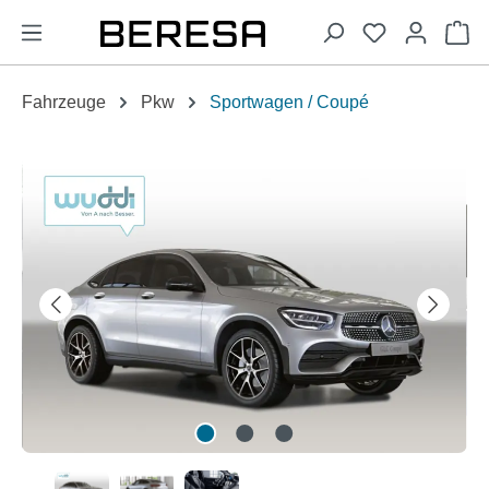
alt springen
Wa
Fahrzeuge
Pkw
Sportwagen / Coupé
Bildergalerie überspringen