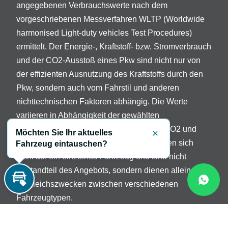
angegebenen Verbrauchswerte nach dem
vorgeschriebenen Messverfahren WLTP (Worldwide
harmonised Light-duty vehicles Test Procedures)
ermittelt. Der Energie-, Kraftstoff- bzw. Stromverbrauch
und der CO2-Ausstoß eines Pkw sind nicht nur von
der effizienten Ausnutzung des Kraftstoffs durch den
Pkw, sondern auch vom Fahrstil und anderen
nichttechnischen Faktoren abhängig. Die Werte
variieren in Abhängigkeit der gewählten
Sonderausstattungen. Beschreibung der CO2 und
Möchten Sie Ihr aktuelles
Schließen
Verbrauchsangaben: Die Angaben beziehen sich
Fahrzeug eintauschen?
nicht auf ein einzelnes Fahrzeug und sind nicht
Bestandteil des Angebots, sondern dienen allein
Vergleichszwecken zwischen verschiedenen
Inzahlungnahme
Fahrzeugtypen.