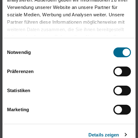
Verwendung unserer Website an unsere Partner für
soziale Medien, Werbung und Analysen weiter. Unsere
Partner führen diese Informationen möglicherweise mit
weiteren Daten zusammen, die Sie ihnen bereitgestellt
haben oder die sie im Rahmen Ihrer Nutzung der Dienste
gesammelt haben. Sie geben Einwilligung zu unseren
Einwilligungsauswahl
Cookies, wenn Sie unsere Webseite weiterhin nutzen.
Notwendig
Präferenzen
Statistiken
Marketing
Details zeigen