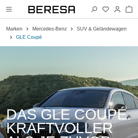
alt springen
Wa
Marken
Mercedes-Benz
SUV & Geländewagen
GLE Coupé
DAS GLE COUPÉ.
KRAFTVOLLER