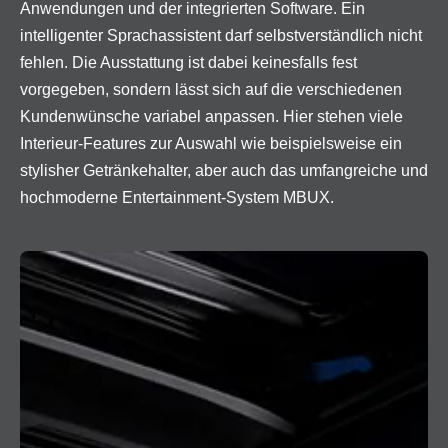
Anwendungen und der integrierten Software. Ein
intelligenter Sprachassistent darf selbstverständlich nicht
fehlen. Die Ausstattung ist dabei keinesfalls fest
vorgegeben, sondern lässt sich auf die verschiedenen
Kundenwünsche variabel anpassen. Hier stehen viele
Interieur-Features zur Auswahl wie beispielsweise ein
stylisher Getränkehalter, aber auch das umfangreiche und
hochmoderne Entertainment-System MBUX.