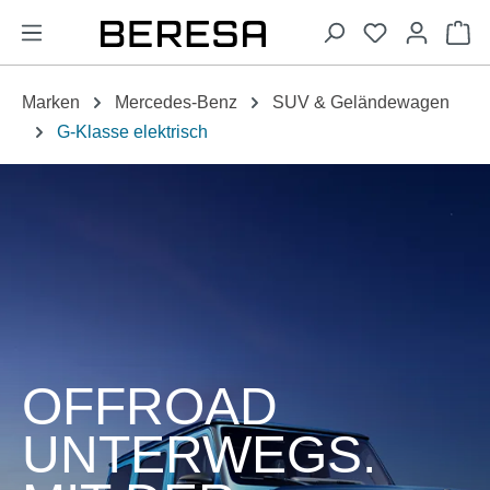
alt springen
Wa
Marken
Mercedes-Benz
SUV & Geländewagen
G-Klasse elektrisch
OFFROAD
UNTERWEGS.