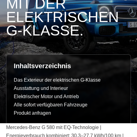
MIT DER
ELEKTRISCHEN
G-KLASSE.
Inhaltsverzeichnis
Das Exterieur der elektrischen G-Klasse
Ausstattung und Interieur
Elektrischer Motor und Antrieb
Alle sofort verfügbaren Fahrzeuge
Produkt anfragen
Mercedes-Benz G 580 mit EQ-Technologie |
Energieverbrauch kombiniert: 30,3–27,7 kWh/100 km |