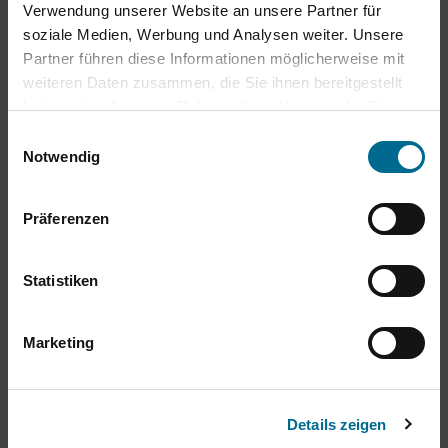
Verwendung unserer Website an unsere Partner für
soziale Medien, Werbung und Analysen weiter. Unsere
Partner führen diese Informationen möglicherweise mit
weiteren Daten zusammen, die Sie ihnen bereitgestellt
haben oder die sie im Rahmen Ihrer Nutzung der Dienste
gesammelt haben. Sie geben Einwilligung zu unseren
Einwilligungsauswahl
Cookies, wenn Sie unsere Webseite weiterhin nutzen.
Notwendig
Präferenzen
Statistiken
Marketing
Details zeigen